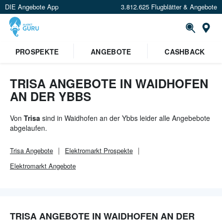
DIE Angebote App
3.812.625 Flugblätter & Angebote
Or
×
PROSPEKTE
ANGEBOTE
CASHBACK
Verrate uns deinen Standort um
Angebote in deiner Nähe
zu
sehen.
TRISA ANGEBOTE IN WAIDHOFEN
AN DER YBBS
Standort festlegen
Von
Trisa
sind in Waidhofen an der Ybbs leider alle Angebebote
abgelaufen.
Trisa
Angebote
Elektromarkt
Prospekte
Elektromarkt
Angebote
TRISA ANGEBOTE IN WAIDHOFEN AN DER