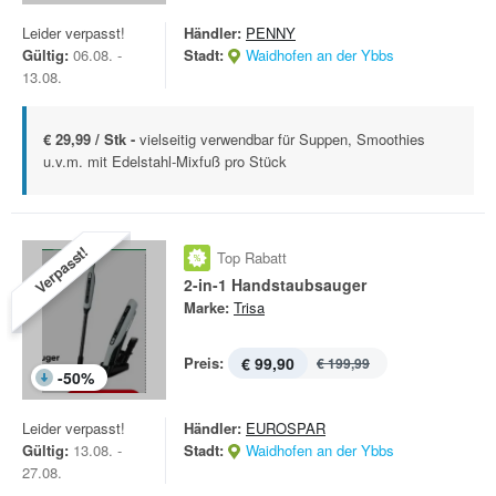
Leider verpasst!
Händler:
PENNY
Gültig:
06.08. -
Stadt:
Waidhofen an der Ybbs
13.08.
€ 29,99 / Stk -
vielseitig verwendbar für Suppen, Smoothies
u.v.m. mit Edelstahl-Mixfuß pro Stück
Verpasst!
Top Rabatt
2-in-1 Handstaubsauger
Marke:
Trisa
Preis:
€ 99,90
€ 199,99
-
50
%
Leider verpasst!
Händler:
EUROSPAR
Gültig:
13.08. -
Stadt:
Waidhofen an der Ybbs
27.08.