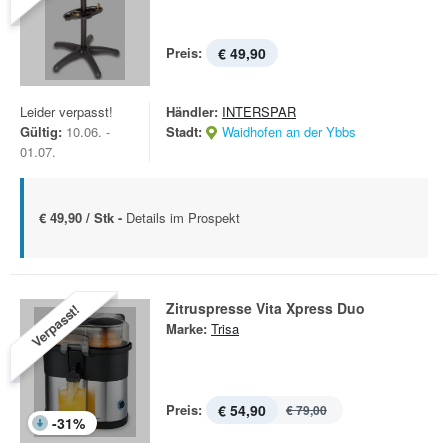
Preis:
€ 49,90
Leider verpasst!
Händler:
INTERSPAR
Gültig:
10.06. -
Stadt:
Waidhofen an der Ybbs
01.07.
€ 49,90 / Stk -
Details im Prospekt
Zitruspresse Vita Xpress Duo
Verpasst!
Marke:
Trisa
Preis:
€ 54,90
€ 79,00
-
31
%