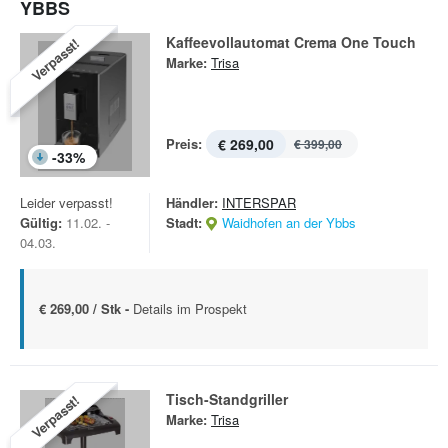
YBBS
Kaffeevollautomat Crema One Touch
Verpasst!
Marke:
Trisa
Preis:
€ 269,00
€ 399,00
-
33
%
Leider verpasst!
Händler:
INTERSPAR
Gültig:
11.02. -
Stadt:
Waidhofen an der Ybbs
04.03.
€ 269,00 / Stk -
Details im Prospekt
Tisch-Standgriller
Verpasst!
Marke:
Trisa