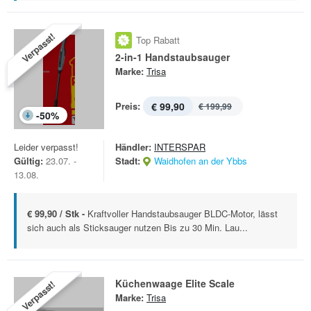
Verpasst!
Top Rabatt
2-in-1 Handstaubsauger
Marke:
Trisa
Preis:
€ 99,90
€ 199,99
-
50
%
Leider verpasst!
Händler:
INTERSPAR
Gültig:
23.07. -
Stadt:
Waidhofen an der Ybbs
13.08.
€ 99,90 / Stk -
Kraftvoller Handstaubsauger BLDC-Motor, lässt
sich auch als Sticksauger nutzen Bis zu 30 Min. Lau...
Küchenwaage Elite Scale
Verpasst!
Marke:
Trisa