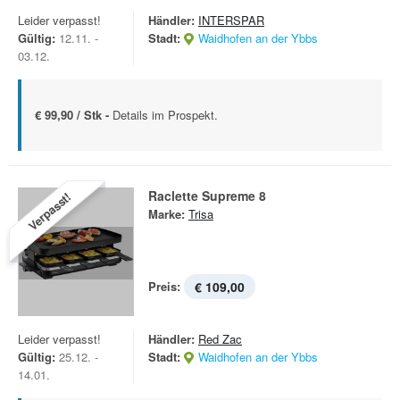
Leider verpasst!
Händler:
INTERSPAR
Gültig:
12.11. -
Stadt:
Waidhofen an der Ybbs
03.12.
€ 99,90 / Stk -
Details im Prospekt.
Raclette Supreme 8
Verpasst!
Marke:
Trisa
Preis:
€ 109,00
Leider verpasst!
Händler:
Red Zac
Gültig:
25.12. -
Stadt:
Waidhofen an der Ybbs
14.01.