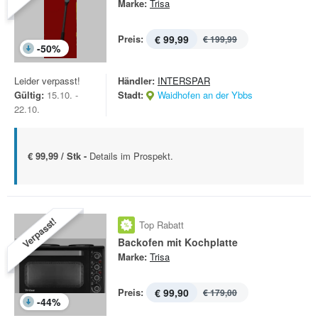
Marke:
Trisa
Preis:
€ 99,99
€ 199,99
-
50
%
Leider verpasst!
Händler:
INTERSPAR
Gültig:
15.10. -
Stadt:
Waidhofen an der Ybbs
22.10.
€ 99,99 / Stk -
Details im Prospekt.
Verpasst!
Top Rabatt
Backofen mit Kochplatte
Marke:
Trisa
Preis:
€ 99,90
€ 179,00
-
44
%