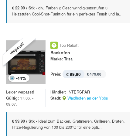
€ 22,99 / Stk -
div. Farben 2 Geschwindigkeitsstufen 3
Heizstufen Cool-Shot-Funktion für ein perfektes Finish und la...
Verpasst!
Top Rabatt
Backofen
Marke:
Trisa
Preis:
€ 99,90
€ 179,00
-
44
%
Leider verpasst!
Händler:
INTERSPAR
Gültig:
17.06. -
Stadt:
Waidhofen an der Ybbs
09.07.
€ 99,90 / Stk -
Ideal zum Backen, Gratinieren, Grillieren, Braten.
Hitze-Regulierung von 100 bis 230°C für eine opti...