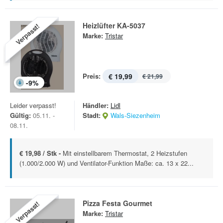
Heizlüfter KA-5037
Verpasst!
Marke:
Tristar
Preis:
€ 19,99
€ 21,99
-
9
%
Leider verpasst!
Händler:
Lidl
Gültig:
05.11. -
Stadt:
Wals-Siezenheim
08.11.
€ 19,98 / Stk -
Mit einstellbarem Thermostat, 2 Heizstufen
(1.000/2.000 W) und Ventilator-Funktion Maße: ca. 13 x 22...
Pizza Festa Gourmet
Verpasst!
Marke:
Tristar