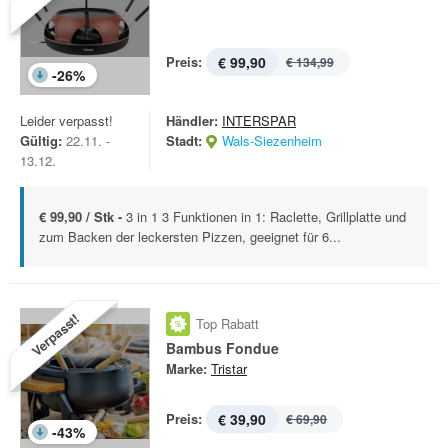
Preis:
€ 99,90
€ 134,99
-
26
%
Leider verpasst!
Händler:
INTERSPAR
Gültig:
22.11. -
Stadt:
Wals-Siezenheim
13.12.
€ 99,90 / Stk -
3 in 1 3 Funktionen in 1: Raclette, Grillplatte und
zum Backen der leckersten Pizzen, geeignet für 6...
Verpasst!
Top Rabatt
Bambus Fondue
Marke:
Tristar
Preis:
€ 39,90
€ 69,90
-
43
%