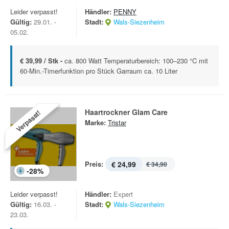
Leider verpasst!
Händler:
PENNY
Gültig:
29.01. -
Stadt:
Wals-Siezenheim
05.02.
€ 39,99 / Stk -
ca. 800 Watt Temperaturbereich: 100–230 °C mit
60-Min.-Timerfunktion pro Stück Garraum ca. 10 Liter
Haartrockner Glam Care
Verpasst!
Marke:
Tristar
Preis:
€ 24,99
€ 34,90
-
28
%
Leider verpasst!
Händler:
Expert
Gültig:
16.03. -
Stadt:
Wals-Siezenheim
23.03.