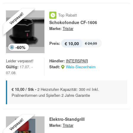
Verpasst!
Top Rabatt
Schokofondue CF-1606
Marke:
Tristar
Preis:
€ 10,00
€ 24,99
-
60
%
Leider verpasst!
Händler:
INTERSPAR
Gültig:
17.07. -
Stadt:
Wals-Siezenheim
07.08.
€ 10,00 / Stk -
2 Heizstufen Kapazität: 300 ml Inkl.
Pralinenformen und Spießen 2 Jahre Garantie
Elektro-Standgrill
Verpasst!
Marke:
Tristar