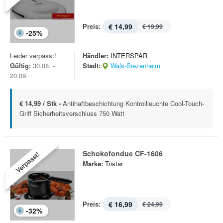
Preis:
€ 14,99
€ 19,99
-
25
%
Leider verpasst!
Händler:
INTERSPAR
Gültig:
30.08. -
Stadt:
Wals-Siezenheim
20.09.
€ 14,99 / Stk -
Antihaftbeschichtung Kontrollleuchte Cool-Touch-
Griff Sicherheitsverschluss 750 Watt
Schokofondue CF-1606
Verpasst!
Marke:
Tristar
Preis:
€ 16,99
€ 24,99
-
32
%