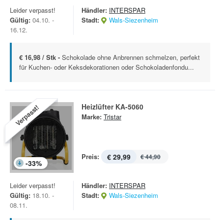
Leider verpasst!
Händler:
INTERSPAR
Gültig:
04.10. -
Stadt:
Wals-Siezenheim
16.12.
€ 16,98 / Stk -
Schokolade ohne Anbrennen schmelzen, perfekt
für Kuchen- oder Keksdekorationen oder Schokoladenfondu...
Heizlüfter KA-5060
Verpasst!
Marke:
Tristar
Preis:
€ 29,99
€ 44,90
-
33
%
Leider verpasst!
Händler:
INTERSPAR
Gültig:
18.10. -
Stadt:
Wals-Siezenheim
08.11.