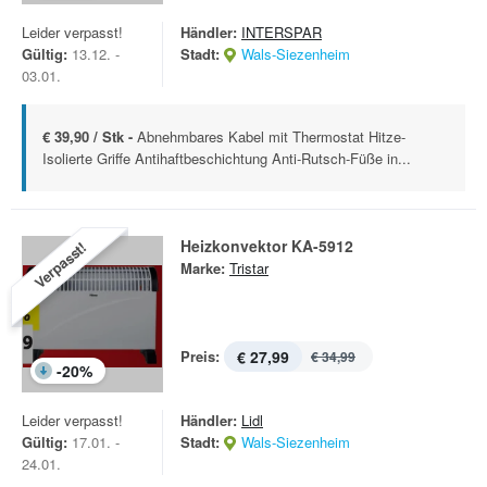
Leider verpasst!
Händler:
INTERSPAR
Gültig:
13.12. -
Stadt:
Wals-Siezenheim
03.01.
€ 39,90 / Stk -
Abnehmbares Kabel mit Thermostat Hitze-
Isolierte Griffe Antihaftbeschichtung Anti-Rutsch-Füße in...
Heizkonvektor KA-5912
Verpasst!
Marke:
Tristar
Preis:
€ 27,99
€ 34,99
-
20
%
Leider verpasst!
Händler:
Lidl
Gültig:
17.01. -
Stadt:
Wals-Siezenheim
24.01.