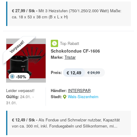
€ 27,99 / Stk -
Mit 3 Heizstufen (750/1.250/2.000 Watt) Maße:
ca. 18 x 53 x 38 cm (B x L x H)
Verpasst!
Top Rabatt
Schokofondue CF-1606
Marke:
Tristar
Preis:
€ 12,49
€ 24,99
-
50
%
Leider verpasst!
Händler:
INTERSPAR
Gültig:
24.01. -
Stadt:
Wals-Siezenheim
31.01.
€ 12,49 / Stk -
Als Fondue und Schmelzer nutzbar, Kapazität
von ca. 300 ml, inkl. Fonduegabeln und Silikonformen, mi...