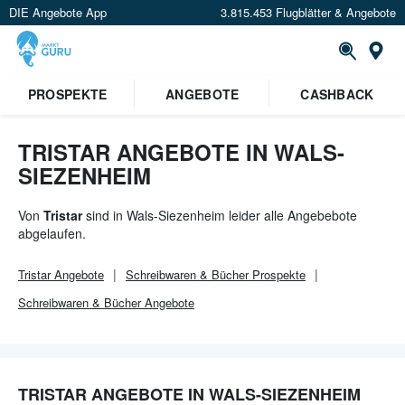
DIE Angebote App
3.815.453 Flugblätter & Angebote
Or
×
PROSPEKTE
ANGEBOTE
CASHBACK
Verrate uns deinen Standort um
Angebote in deiner Nähe
zu
sehen.
TRISTAR ANGEBOTE IN WALS-
SIEZENHEIM
Standort festlegen
Von
Tristar
sind in Wals-Siezenheim leider alle Angebebote
abgelaufen.
Tristar
Angebote
Schreibwaren & Bücher
Prospekte
Schreibwaren & Bücher
Angebote
TRISTAR ANGEBOTE IN WALS-SIEZENHEIM