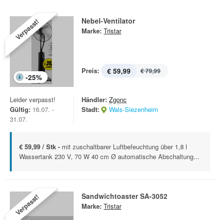
Nebel-Ventilator
Verpasst!
Marke:
Tristar
Preis:
€ 59,99
€ 79,99
-
25
%
Leider verpasst!
Händler:
Zgonc
Gültig:
16.07. -
Stadt:
Wals-Siezenheim
31.07.
€ 59,99 / Stk -
mit zuschaltbarer Luftbefeuchtung über 1,8 l
Wassertank 230 V, 70 W 40 cm Ø automatische Abschaltung...
Sandwichtoaster SA-3052
Verpasst!
Marke:
Tristar