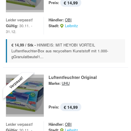
Preis:
€ 14,99
Leider verpasst!
Händler:
OBI
Gültig:
30.11. -
Stadt:
Leibnitz
31.12.
€ 14,99 / Stk -
HINWEIS: MIT HEYOBI VORTEIL
Luftentfeuchter-Box aus recyceltem Kunststoff mit 1.000-
gGranulatbeutel1...
Luftentfeuchter Original
Verpasst!
Marke:
UHU
Preis:
€ 14,99
Leider verpasst!
Händler:
OBI
Gültig:
30.11. -
Stadt:
Leibnitz