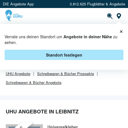
DIE Angebote App
3.812.625 Flugblätter & Angebote
Or
×
PROSPEKTE
ANGEBOTE
CASHBACK
Verrate uns deinen Standort um
Angebote in deiner Nähe
zu
sehen.
UHU ANGEBOTE IN LEIBNITZ
Standort festlegen
Von
UHU
sind in Leibnitz leider alle Angebebote abgelaufen.
UHU
Angebote
Schreibwaren & Bücher
Prospekte
Schreibwaren & Bücher
Angebote
UHU ANGEBOTE IN LEIBNITZ
Universalkleber