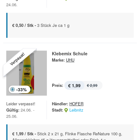
24.06.
€ 0,50 / Stk -
3 Stück Je ca 1 g
Klebemix Schule
Verpasst!
Marke:
UHU
Preis:
€ 1,99
€ 2,99
-
33
%
Leider verpasst!
Händler:
HOFER
Gültig:
24.06. -
Stadt:
Leibnitz
25.06.
€ 1,99 / Stk -
Stick 2 x 21 g, Flinke Flasche ReNature 100 g,
Allzweckkleber 45 g lösungsmittelfrei oder Stick 4 x ...