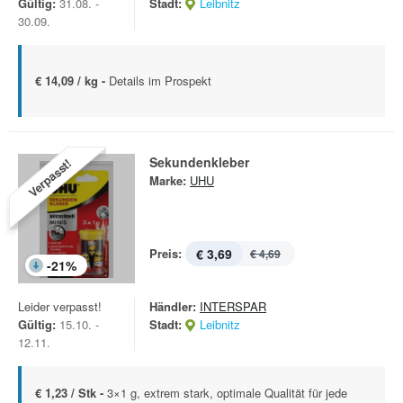
Gültig:
31.08. -
Stadt:
Leibnitz
30.09.
€ 14,09 / kg -
Details im Prospekt
Sekundenkleber
Verpasst!
Marke:
UHU
Preis:
€ 3,69
€ 4,69
-
21
%
Leider verpasst!
Händler:
INTERSPAR
Gültig:
15.10. -
Stadt:
Leibnitz
12.11.
€ 1,23 / Stk -
3×1 g, extrem stark, optimale Qualität für jede