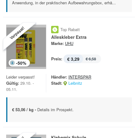
Anwendung, in der praktischen Aufbewahrungsbox, erhä...
Verpasst!
Top Rabatt
Alleskleber Extra
Marke:
UHU
Preis:
€ 3,29
€ 6,58
-
50
%
Leider verpasst!
Händler:
INTERSPAR
Gültig:
29.10. -
Stadt:
Leibnitz
05.11.
€ 53,06 / kg -
Details im Prospekt.
Klebemix Schule