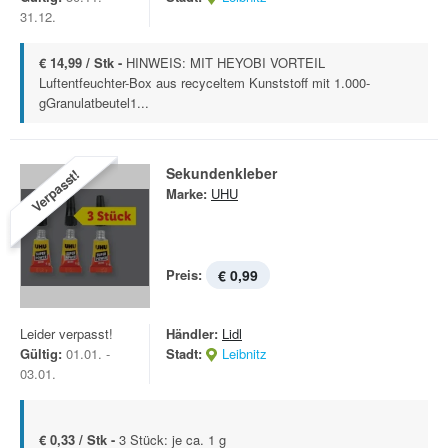
31.12.
€ 14,99 / Stk -
HINWEIS: MIT HEYOBI VORTEIL
Luftentfeuchter-Box aus recyceltem Kunststoff mit 1.000-
gGranulatbeutel1...
Sekundenkleber
Verpasst!
Marke:
UHU
Preis:
€ 0,99
Leider verpasst!
Händler:
Lidl
Gültig:
01.01. -
Stadt:
Leibnitz
03.01.
€ 0,33 / Stk -
3 Stück: je ca. 1 g