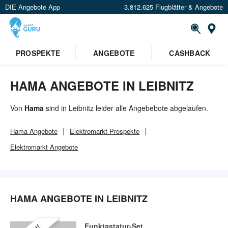
DIE Angebote App
3.812.625 Flugblätter & Angebote
Or
×
PROSPEKTE
ANGEBOTE
CASHBACK
Verrate uns deinen Standort um
Angebote in deiner Nähe
zu
sehen.
HAMA ANGEBOTE IN LEIBNITZ
Standort festlegen
Von
Hama
sind in Leibnitz leider alle Angebebote abgelaufen.
Hama
Angebote
Elektromarkt
Prospekte
Elektromarkt
Angebote
HAMA ANGEBOTE IN LEIBNITZ
Funktastatur-Set