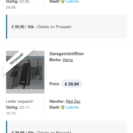
Gültig:
02.06. -
Stadt:
Leibnitz
24.06.
€ 59,90 / Stk -
Details im Prospekt
Garagentüröffner
Verpasst!
Marke:
Hama
Preis:
€ 29,99
Leider verpasst!
Händler:
Red Zac
Gültig:
22.11. -
Stadt:
Leibnitz
10.12.
€ 29,99 / Stk -
Details im Prospekt.