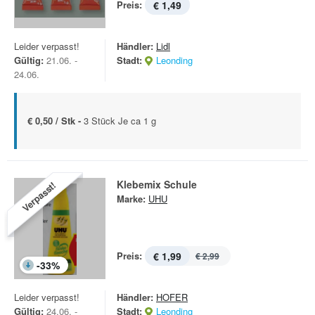
Preis:
€ 1,49
Leider verpasst!
Händler:
Lidl
Gültig:
21.06. -
Stadt:
Leonding
24.06.
€ 0,50 / Stk -
3 Stück Je ca 1 g
Klebemix Schule
Verpasst!
Marke:
UHU
Preis:
€ 1,99
€ 2,99
-
33
%
Leider verpasst!
Händler:
HOFER
Gültig:
24.06. -
Stadt:
Leonding