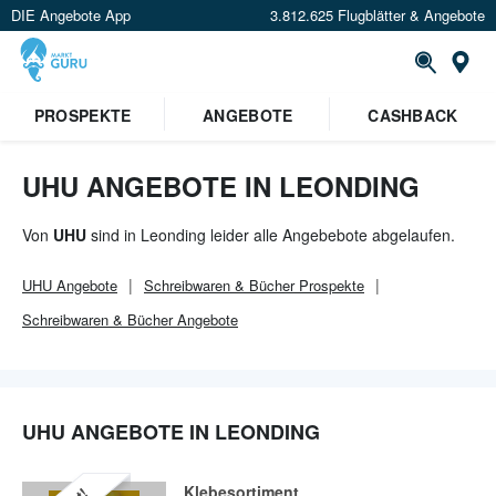
DIE Angebote App
3.812.625 Flugblätter & Angebote
Or
×
PROSPEKTE
ANGEBOTE
CASHBACK
Verrate uns deinen Standort um
Angebote in deiner Nähe
zu
sehen.
UHU ANGEBOTE IN LEONDING
Standort festlegen
Von
UHU
sind in Leonding leider alle Angebebote abgelaufen.
UHU
Angebote
Schreibwaren & Bücher
Prospekte
Schreibwaren & Bücher
Angebote
UHU ANGEBOTE IN LEONDING
Klebesortiment