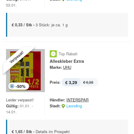
03.01.
€ 0,33 / Stk -
3 Stück: je ca. 1 g
Verpasst!
Top Rabatt
Alleskleber Extra
Marke:
UHU
Preis:
€ 3,29
€ 6,58
-
50
%
Leider verpasst!
Händler:
INTERSPAR
Gültig:
01.01. -
Stadt:
Leonding
14.01.
€ 1,65 / Stk -
Details im Prospekt