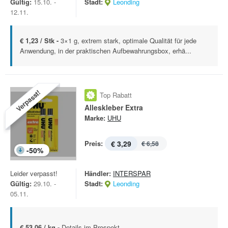
Gültig:
15.10. -
Stadt:
Leonding
12.11.
€ 1,23 / Stk -
3×1 g, extrem stark, optimale Qualität für jede
Anwendung, in der praktischen Aufbewahrungsbox, erhä...
Verpasst!
Top Rabatt
Alleskleber Extra
Marke:
UHU
Preis:
€ 3,29
€ 6,58
-
50
%
Leider verpasst!
Händler:
INTERSPAR
Gültig:
29.10. -
Stadt:
Leonding
05.11.
€ 53,06 / kg -
Details im Prospekt.