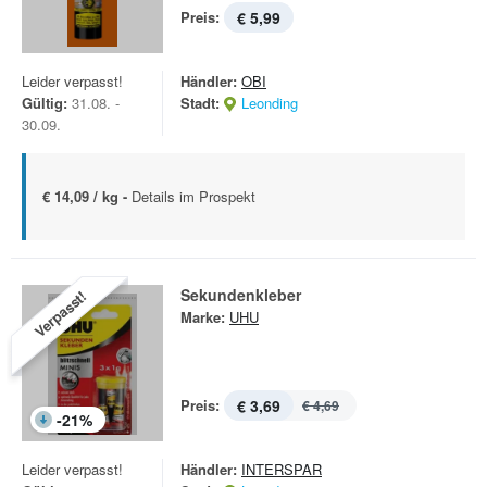
Preis:
€ 5,99
Leider verpasst!
Händler:
OBI
Gültig:
31.08. -
Stadt:
Leonding
30.09.
€ 14,09 / kg -
Details im Prospekt
Sekundenkleber
Verpasst!
Marke:
UHU
Preis:
€ 3,69
€ 4,69
-
21
%
Leider verpasst!
Händler:
INTERSPAR