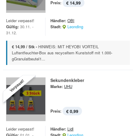
Preis:
€ 14,99
Leider verpasst!
Händler:
OBI
Gültig:
30.11. -
Stadt:
Leonding
31.12.
€ 14,99 / Stk -
HINWEIS: MIT HEYOBI VORTEIL
Luftentfeuchter-Box aus recyceltem Kunststoff mit 1.000-
gGranulatbeutel1...
Sekundenkleber
Verpasst!
Marke:
UHU
Preis:
€ 0,99
Leider verpasst!
Händler:
Lidl
Gültig:
01.01. -
Stadt:
Leonding