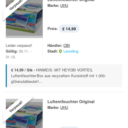
Verpasst!
Marke:
UHU
Preis:
€ 14,99
Leider verpasst!
Händler:
OBI
Gültig:
30.11. -
Stadt:
Leonding
31.12.
€ 14,99 / Stk -
HINWEIS: MIT HEYOBI VORTEIL
Luftentfeuchter-Box aus recyceltem Kunststoff mit 1.000-
gGranulatbeutel1...
Luftentfeuchter Original
Verpasst!
Marke:
UHU