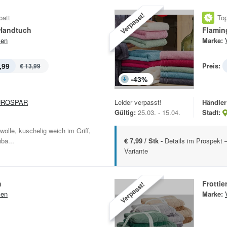
Verpasst!
batt
Top
Handtuch
Flamin
sen
Marke:
,99
Preis:
€ 13,99
-
43
%
UROSPAR
Leider verpasst!
Händler
Gültig:
25.03. - 15.04.
Stadt:
lle, kuschelig weich im Griff,
ba...
€ 7,99 / Stk -
Details im Prospekt –
Variante
h
Frotti
Verpasst!
sen
Marke: