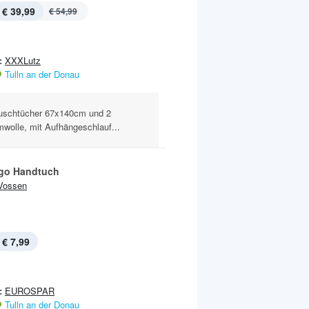
€ 39,99
€ 54,99
:
XXXLutz
Tulln an der Donau
uschtücher 67x140cm und 2
olle, mit Aufhängeschlauf...
go Handtuch
Vossen
€ 7,99
:
EUROSPAR
Tulln an der Donau