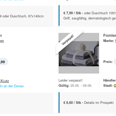
€ 7,99 / Stk -
oder Duschtuch 100%
99 oder Duschtuch, 67x140cm
Griff, saugfähig, dermatologisch ge
r
Frotti
Verpasst!
sen
Marke:
,99
Preis:
Leider verpasst!
Händler
XLutz
Gültig:
25.05. - 09.06.
Stadt:
lln an der Donau
€ 6,60 / Stk -
Details im Prospekt