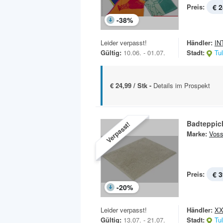
Preis:
€ 2
-
38
%
Leider verpasst!
Händler:
IN
Gültig:
10.06. - 01.07.
Stadt:
Tu
€ 24,99 / Stk -
Details im Prospekt
Badteppic
Verpasst!
Marke:
Vos
Preis:
€ 3
-
20
%
Leider verpasst!
Händler:
XX
Gültig:
13.07. - 21.07.
Stadt:
Tu