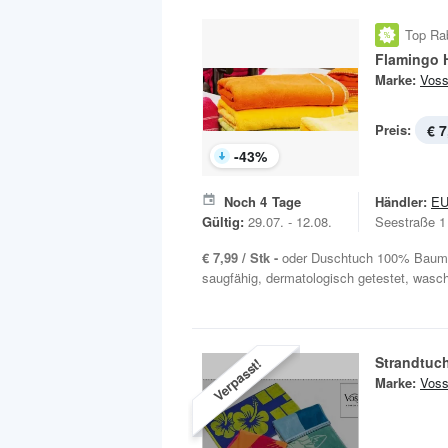
Top Ra
Flamingo 
Marke:
Vos
Preis:
€ 7
-
43
%
Noch
4
Tage
Händler:
E
Gültig:
29.07. - 12.08.
Seestraße 1
€ 7,99 / Stk -
oder Duschtuch 100% Baumwo
saugfähig, dermatologisch getestet, wasch
Strandtuc
Verpasst!
Marke:
Vos