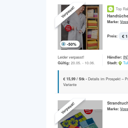
Verpasst!
Top Ra
Handtüche
Marke:
Vos
Preis:
€ 1
-
50
%
Leider verpasst!
Händler:
IN
Gültig:
20.05. - 10.06.
Stadt:
Tu
€ 15,99 / Stk -
Details im Prospekt – Pr
Variante
Strandtuc
Verpasst!
Marke:
Vos