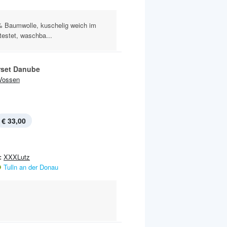
 Baumwolle, kuschelig weich im
testet, waschba...
erset Danube
Vossen
€ 33,00
:
XXXLutz
Tulln an der Donau