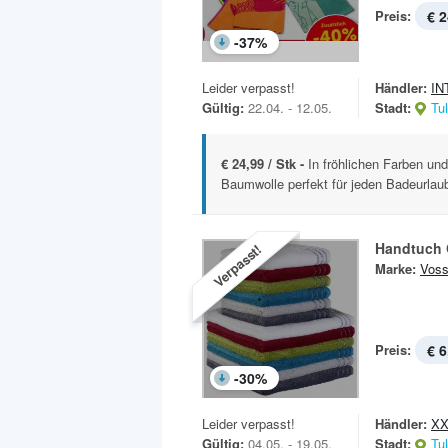
Preis:
€ 2
-
37
%
Leider verpasst!
Händler:
IN
Gültig:
22.04. - 12.05.
Stadt:
Tu
€ 24,99 / Stk -
In fröhlichen Farben u
Baumwolle perfekt für jeden Badeurlaub
Handtuch 
Verpasst!
Marke:
Vos
Preis:
€ 6
-
30
%
Leider verpasst!
Händler:
XX
Gültig:
04.05. - 19.05.
Stadt:
Tu