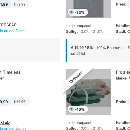
4,99
Preis:
€ 39,99
-
33
%
TERSPAR
Leider verpasst!
Händler
lln an der Donau
Gültig:
13.07. - 21.07.
Stadt:
€ 19,99 / Stk -
100% Baumwolle, 5
erhältlich
h Timeless
Frotti
Verpasst!
sen
Marke:
9,99
Preis:
€ 49,99
-
40
%
XLutz
Leider verpasst!
Händler
lln an der Donau
Gültig:
13.07. - 21.07.
Stadt: