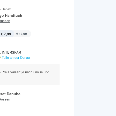
 Rabatt
go Handtuch
Vossen
€ 7,99
€ 13,99
:
INTERSPAR
Tulln an der Donau
 Preis variiert je nach Größe und
erset Danube
Vossen