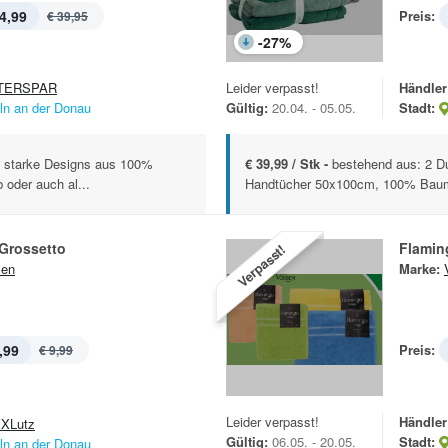
4,99
Preis:
€ 39,95
-
27
%
TERSPAR
Leider verpasst!
Händler
lln an der Donau
Gültig:
20.04. - 05.05.
Stadt:
nd starke Designs aus 100%
€ 39,99 / Stk -
bestehend aus: 2 D
 oder auch al...
Handtücher 50x100cm, 100% Baumw
Grossetto
Flamin
Verpasst!
sen
Marke:
,99
Preis:
€ 9,99
Leider verpasst!
Händler
XLutz
Gültig:
06.05. - 20.05.
Stadt:
lln an der Donau