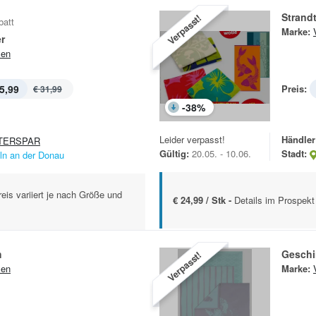
Strand
Verpasst!
batt
Marke:
r
sen
5,99
Preis:
€ 31,99
-
38
%
Leider verpasst!
Händler
TERSPAR
Gültig:
20.05. - 10.06.
Stadt:
lln an der Donau
eis variiert je nach Größe und
€ 24,99 / Stk -
Details im Prospekt
h
Geschi
Verpasst!
sen
Marke: