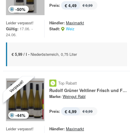
Preis:
€ 4,49
€ 8,99
-
50
%
Leider verpasst!
Händler:
Maximarkt
Gültig:
17.06. -
Stadt:
Weiz
24.06.
€ 5,99 / l -
Niederösterreich, 0,75 Liter
Verpasst!
Top Rabatt
Rudolf Grüner Veltliner Frisch und Fruchtig
Marke:
Weingut Rabl
Preis:
€ 4,99
€ 8,99
-
44
%
Leider verpasst!
Händler:
Maximarkt