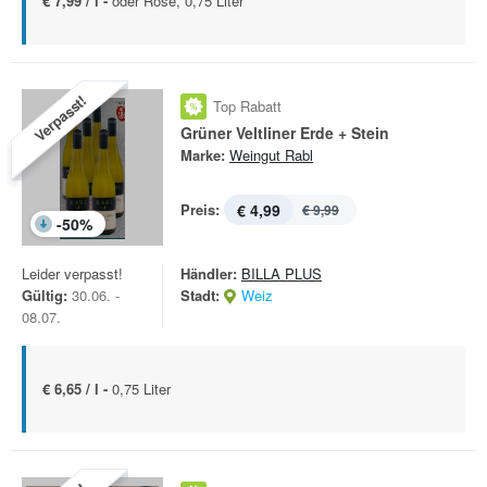
€ 7,99 / l -
oder Rosé, 0,75 Liter
Verpasst!
Top Rabatt
Grüner Veltliner Erde + Stein
Marke:
Weingut Rabl
Preis:
€ 4,99
€ 9,99
-
50
%
Leider verpasst!
Händler:
BILLA PLUS
Gültig:
30.06. -
Stadt:
Weiz
08.07.
€ 6,65 / l -
0,75 Liter