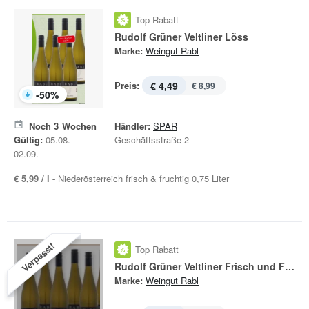
Top Rabatt
Rudolf Grüner Veltliner Löss
Marke:
Weingut Rabl
Preis:
€ 4,49
€ 8,99
-
50
%
Noch
3
Wochen
Händler:
SPAR
Gültig:
05.08. -
Geschäftsstraße 2
02.09.
€ 5,99 / l -
Niederösterreich frisch & fruchtig 0,75 Liter
Verpasst!
Top Rabatt
Rudolf Grüner Veltliner Frisch und Fruchtig
Marke:
Weingut Rabl