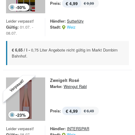
Preis:
€ 4,99
€ 9,99
-
50
%
Leider verpasst!
Händler:
Sutterlüty
Gültig:
01.07. -
Stadt:
Weiz
08.07.
€ 6,65 / l -
0,75 Liter Angebote nicht gültig im Markt Dornbirn
Bahnhof.
Zweigelt Rosé
Verpasst!
Marke:
Weingut Rabl
Preis:
€ 4,99
€ 6,49
-
23
%
Leider verpasst!
Händler:
INTERSPAR
Gültig:
08.07. -
Stadt:
Weiz