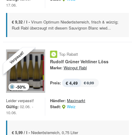
17.06.
€ 9,32 / l -
Vinum Optimum Niederösterreich, frisch & würzig;
Rudi Rabl überzeugt mit diesem Sauvignon Blanc wied...
Verpasst!
Top Rabatt
Rudolf Grüner Veltliner Löss
Marke:
Weingut Rabl
Preis:
€ 4,49
€ 8,99
-
50
%
Leider verpasst!
Händler:
Maximarkt
Gültig:
02.06. -
Stadt:
Weiz
10.06.
€ 5,99 / l -
Niederösterreich, 0,75 Liter