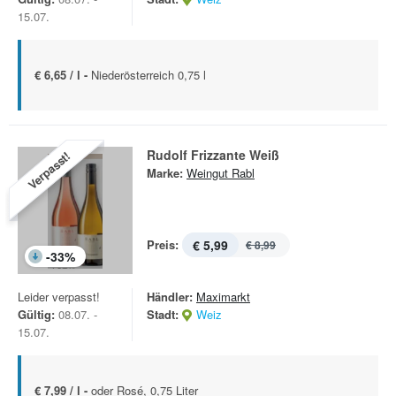
15.07.
€ 6,65 / l -
Niederösterreich 0,75 l
Rudolf Frizzante Weiß
Verpasst!
Marke:
Weingut Rabl
Preis:
€ 5,99
€ 8,99
-
33
%
Leider verpasst!
Händler:
Maximarkt
Gültig:
08.07. -
Stadt:
Weiz
15.07.
€ 7,99 / l -
oder Rosé, 0,75 Liter