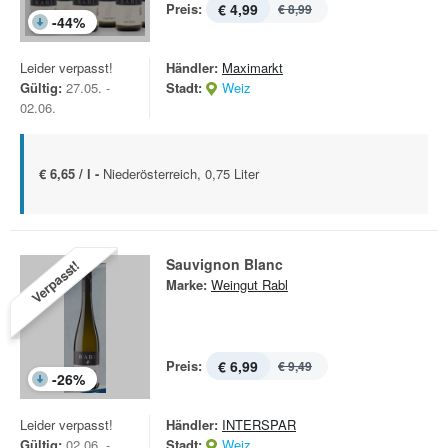
Preis:
€ 4,99
€ 8,99
-
44
%
Leider verpasst!
Händler:
Maximarkt
Gültig:
27.05. -
Stadt:
Weiz
02.06.
€ 6,65 / l -
Niederösterreich, 0,75 Liter
Sauvignon Blanc
Verpasst!
Marke:
Weingut Rabl
Preis:
€ 6,99
€ 9,49
-
26
%
Leider verpasst!
Händler:
INTERSPAR
Gültig:
02.06. -
Stadt:
Weiz