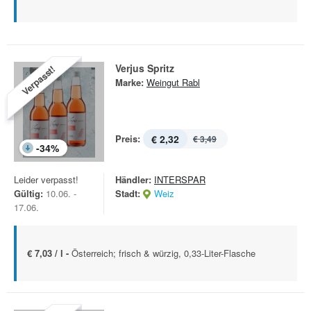
Verjus Spritz
Verpasst!
Marke:
Weingut Rabl
Preis:
€ 2,32
€ 3,49
-
34
%
Leider verpasst!
Händler:
INTERSPAR
Gültig:
10.06. -
Stadt:
Weiz
17.06.
€ 7,03 / l -
Österreich; frisch & würzig, 0,33-Liter-Flasche