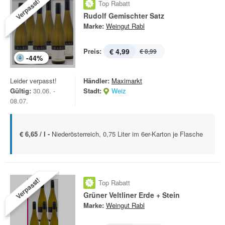
Verpasst!
Top Rabatt
Rudolf Gemischter Satz
Marke:
Weingut Rabl
Preis:
€ 4,99
€ 8,99
-
44
%
Leider verpasst!
Händler:
Maximarkt
Gültig:
30.06. -
Stadt:
Weiz
08.07.
€ 6,65 / l -
Niederösterreich, 0,75 Liter im 6er-Karton je Flasche
Verpasst!
Top Rabatt
Grüner Veltliner Erde + Stein
Marke:
Weingut Rabl