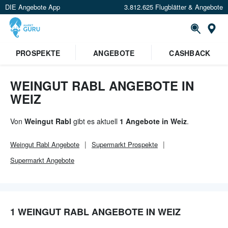
DIE Angebote App
3.812.625 Flugblätter & Angebote
Or
PROSPEKTE
ANGEBOTE
CASHBACK
WEINGUT RABL ANGEBOTE IN
WEIZ
Von
Weingut Rabl
gibt es aktuell
1 Angebote in Weiz
.
Weingut Rabl
Angebote
Supermarkt
Prospekte
Supermarkt
Angebote
1 WEINGUT RABL ANGEBOTE IN WEIZ