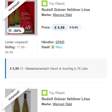
Verpasst!
Top Rabatt
Rudolf Grüner Veltliner Löss
Marke:
Weingut Rabl
Preis:
€ 4,49
€ 8,99
-
50
%
Leider verpasst!
Händler:
SPAR
Gültig:
17.06. -
Stadt:
Weiz
30.06.
€ 5,99 / l -
Niederösterreich frisch & fruchtig 0,75 Liter
Verpasst!
Top Rabatt
Rudolf Grüner Veltliner Löss
Marke:
Weingut Rabl