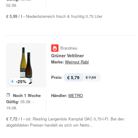
02.09.
€ 5,99 / l -
Niederösterreich frisch & fruchtig 0,75 Liter
Brandneu
Grüner Veltliner
Marke:
Weingut Rabl
Preis:
€ 5,79
€ 7,69
-
25
%
Noch
1
Woche
Händler:
METRO
Gültig:
05.08. -
19.08.
€ 7,72 / l -
od. Riesling Langenlois Kamptal DAC 0,75-l-Fl. Bei den
abgebildeten Preisen handelt es sich um Netto...