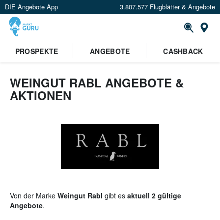
DIE Angebote App
3.807.577 Flugblätter & Angebote
St
PROSPEKTE
ANGEBOTE
CASHBACK
WEINGUT RABL ANGEBOTE &
AKTIONEN
Von der Marke
Weingut Rabl
gibt es
aktuell 2 gültige
Angebote
.