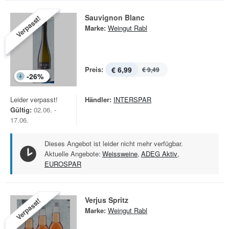
Sauvignon Blanc
Verpasst!
Marke:
Weingut Rabl
Preis:
€ 6,99
€ 9,49
-
26
%
Leider verpasst!
Händler:
INTERSPAR
Gültig:
02.06. -
17.06.
Dieses Angebot ist leider nicht mehr verfügbar.
Aktuelle Angebote:
Weissweine
,
ADEG Aktiv
,
EUROSPAR
Verjus Spritz
Verpasst!
Marke:
Weingut Rabl