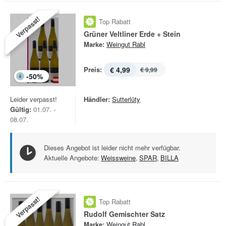
Verpasst!
Top Rabatt
Grüner Veltliner Erde + Stein
Marke:
Weingut Rabl
Preis:
€ 4,99
€ 9,99
-
50
%
Leider verpasst!
Händler:
Sutterlüty
Gültig:
01.07. -
08.07.
Dieses Angebot ist leider nicht mehr verfügbar.
Aktuelle Angebote:
Weissweine
,
SPAR
,
BILLA
Verpasst!
Top Rabatt
Rudolf Gemischter Satz
Marke:
Weingut Rabl