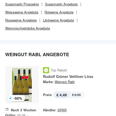
Supermarkt
Prospekte
Supermarkt
Angebote
Weissweine Angebote
Rotweine Angebote
Roseweine Angebote
Likörweine Angebote
Weinmischgetränke Angebote
WEINGUT RABL ANGEBOTE
Top Rabatt
Rudolf Grüner Veltliner Löss
Marke:
Weingut Rabl
Preis:
€ 4,49
€ 8,99
-
50
%
Noch
3
Wochen
Händler:
SPAR
Gültig:
05.08. -