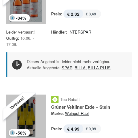
Preis:
€ 2,32
€ 3,49
-
34
%
Leider verpasst!
Händler:
INTERSPAR
Gültig:
10.06. -
17.06.
Dieses Angebot ist leider nicht mehr verfügbar.
Aktuelle Angebote:
SPAR
,
BILLA
,
BILLA PLUS
Verpasst!
Top Rabatt
Grüner Veltliner Erde + Stein
Marke:
Weingut Rabl
Preis:
€ 4,99
€ 9,99
-
50
%