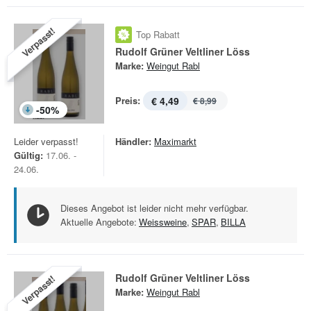
Verpasst!
Top Rabatt
Rudolf Grüner Veltliner Löss
Marke:
Weingut Rabl
Preis:
€ 4,49
€ 8,99
-
50
%
Leider verpasst!
Händler:
Maximarkt
Gültig:
17.06. -
24.06.
Dieses Angebot ist leider nicht mehr verfügbar.
Aktuelle Angebote:
Weissweine
,
SPAR
,
BILLA
Rudolf Grüner Veltliner Löss
Verpasst!
Marke:
Weingut Rabl