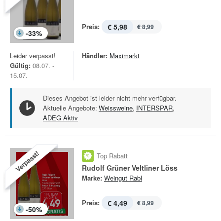
Preis:
€ 5,98
€ 8,99
-
33
%
Leider verpasst!
Händler:
Maximarkt
Gültig:
08.07. -
15.07.
Dieses Angebot ist leider nicht mehr verfügbar.
Aktuelle Angebote:
Weissweine
,
INTERSPAR
,
ADEG Aktiv
Verpasst!
Top Rabatt
Rudolf Grüner Veltliner Löss
Marke:
Weingut Rabl
Preis:
€ 4,49
€ 8,99
-
50
%