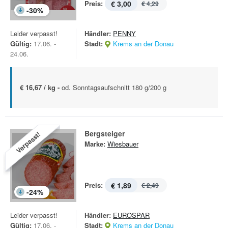
Preis:
€ 3,00
€ 4,29
-
30
%
Leider verpasst!
Händler:
PENNY
Gültig:
17.06. -
Stadt:
Krems an der Donau
24.06.
€ 16,67 / kg -
od. Sonntagsaufschnitt 180 g/200 g
Bergsteiger
Verpasst!
Marke:
Wiesbauer
Preis:
€ 1,89
€ 2,49
-
24
%
Leider verpasst!
Händler:
EUROSPAR
Gültig:
17.06. -
Stadt:
Krems an der Donau