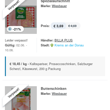
Spezialaufschnitt
Verpasst!
Marke:
Wiesbauer
Preis:
€ 3,69
€ 4,69
-
21
%
Leider verpasst!
Händler:
BILLA PLUS
Gültig:
02.06. -
Stadt:
Krems an der Donau
10.06.
€ 18,45 / kg -
Kalbspariser, Proseccoschinken, Salzburger
Scherzl, Käsewurst, 200 g Packung
Butterschinken
Verpasst!
Marke:
Wiesbauer