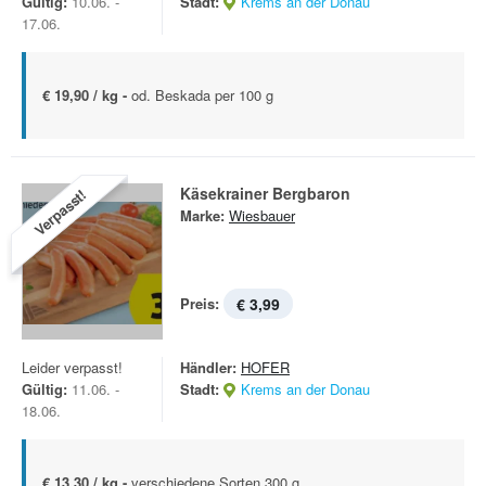
Gültig:
10.06. -
Stadt:
Krems an der Donau
17.06.
€ 19,90 / kg -
od. Beskada per 100 g
Käsekrainer Bergbaron
Verpasst!
Marke:
Wiesbauer
Preis:
€ 3,99
Leider verpasst!
Händler:
HOFER
Gültig:
11.06. -
Stadt:
Krems an der Donau
18.06.
€ 13,30 / kg -
verschiedene Sorten 300 g