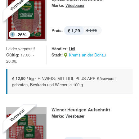
Verpasst!
Marke:
Wiesbauer
Preis:
€ 1,29
€ 1,75
-
26
%
Leider verpasst!
Händler:
Lidl
Gültig:
17.06. -
Stadt:
Krems an der Donau
20.06.
€ 12,90 / kg -
HINWEIS: MIT LIDL PLUS APP Käsewurst
gebraten, Beskada und Wiener je 100 g
Wiener Heurigen Aufschnitt
Verpasst!
Marke:
Wiesbauer