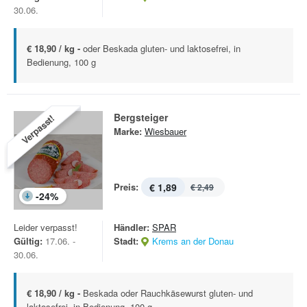
30.06.
€ 18,90 / kg -
oder Beskada gluten- und laktosefrei, in
Bedienung, 100 g
Bergsteiger
Verpasst!
Marke:
Wiesbauer
Preis:
€ 1,89
€ 2,49
-
24
%
Leider verpasst!
Händler:
SPAR
Gültig:
17.06. -
Stadt:
Krems an der Donau
30.06.
€ 18,90 / kg -
Beskada oder Rauchkäsewurst gluten- und
laktosefrei, in Bedienung, 100 g