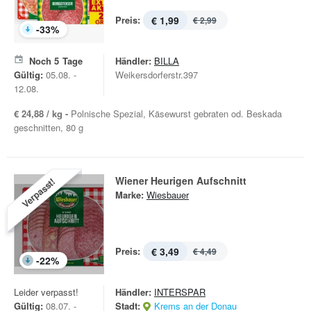
Preis:
€ 1,99
€ 2,99
-
33
%
Noch
5
Tage
Händler:
BILLA
Gültig:
05.08. -
Weikersdorferstr.397
12.08.
€ 24,88 / kg -
Polnische Spezial, Käsewurst gebraten od. Beskada
geschnitten, 80 g
Wiener Heurigen Aufschnitt
Verpasst!
Marke:
Wiesbauer
Preis:
€ 3,49
€ 4,49
-
22
%
Leider verpasst!
Händler:
INTERSPAR
Gültig:
08.07. -
Stadt:
Krems an der Donau