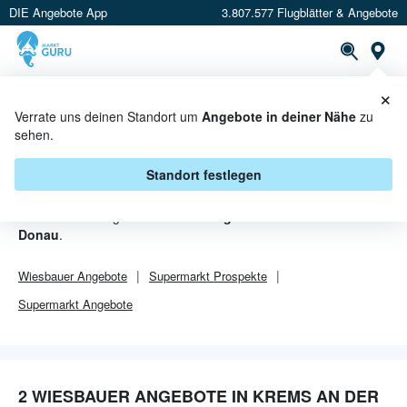
DIE Angebote App
3.807.577 Flugblätter & Angebote
Or
×
PROSPEKTE
ANGEBOTE
CASHBACK
Verrate uns deinen Standort um
Angebote in deiner Nähe
zu
sehen.
WIESBAUER ANGEBOTE IN
KREMS AN DER DONAU
Standort festlegen
Von
Wiesbauer
gibt es aktuell
2 Angebote in Krems an der
Donau
.
Wiesbauer
Angebote
Supermarkt
Prospekte
Supermarkt
Angebote
2 WIESBAUER ANGEBOTE IN KREMS AN DER