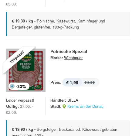
05.08.
€ 19,39 / kg -
Polnische, Käsewurst, Kaminfeger und
Bergsteiger, glutenfrei. 180-g-Packung
Polnische Spezial
Verpasst!
Marke:
Wiesbauer
Preis:
€ 1,99
€ 2,99
-
33
%
Leider verpasst!
Händler:
BILLA
Gültig:
27.05. -
Stadt:
Krems an der Donau
02.06.
€ 19,90 / kg -
Bergsteiger, Beskada od. Käsewurst gebraten
geschnitten, 100 g