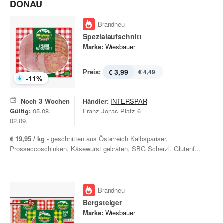
DONAU
Brandneu
Spezialaufschnitt
Marke:
Wiesbauer
Preis:
€ 3,99
€ 4,49
-
11
%
Noch
3
Wochen
Händler:
INTERSPAR
Gültig:
05.08. -
Franz Jonas-Platz 6
02.09.
€ 19,95 / kg -
geschnitten aus Österreich Kalbspariser,
Prosseccoschinken, Käsewurst gebraten, SBG Scherzl. Glutenf...
Brandneu
Bergsteiger
Marke:
Wiesbauer