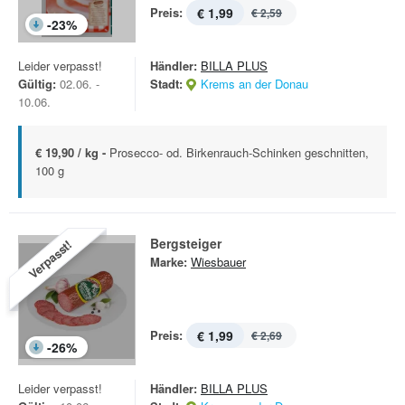
Preis:
€ 1,99
€ 2,59
-
23
%
Leider verpasst!
Händler:
BILLA PLUS
Gültig:
02.06. -
Stadt:
Krems an der Donau
10.06.
€ 19,90 / kg -
Prosecco- od. Birkenrauch-Schinken geschnitten,
100 g
Bergsteiger
Verpasst!
Marke:
Wiesbauer
Preis:
€ 1,99
€ 2,69
-
26
%
Leider verpasst!
Händler:
BILLA PLUS