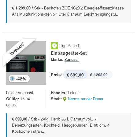
€ 1.299,00 / Stk -
Backofen ZOENC2X2 Energieeffizienzklasse
A1) Multifunktionsofen 57 Liter Garraum Leichtreinigungstü...
Verpasst!
Top Rabatt
Einbaugeräte-Set
Marke:
Zanussi
Preis:
€ 699,00
€ 1.208,00
-
42
%
Leider verpasst!
Händler:
Leiner
Gültig:
16.04. -
Stadt:
Krems an der Donau
08.05.
€ 699,00 / Stk -
2-tlg. Herd: 65 L Garraumvol., 7
Beheizungsarten. Kochfeld. Herdgebunden. B 60 cm, 4
Kochzonen strah...