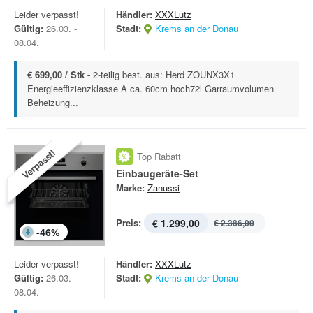
Leider verpasst!
Händler:
XXXLutz
Gültig:
26.03. -
Stadt:
Krems an der Donau
08.04.
€ 699,00 / Stk -
2-teilig best. aus: Herd ZOUNX3X1
Energieeffizienzklasse A ca. 60cm hoch72l Garraumvolumen
Beheizung...
Verpasst!
Top Rabatt
Einbaugeräte-Set
Marke:
Zanussi
Preis:
€ 1.299,00
€ 2.386,00
-
46
%
Leider verpasst!
Händler:
XXXLutz
Gültig:
26.03. -
Stadt:
Krems an der Donau
08.04.