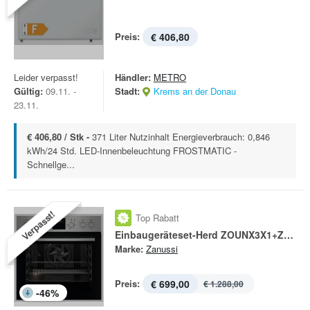
Preis:
€ 406,80
Leider verpasst!
Händler:
METRO
Gültig:
09.11. -
Stadt:
Krems an der Donau
23.11.
€ 406,80 / Stk -
371 Liter Nutzinhalt Energieverbrauch: 0,846
kWh/24 Std. LED-Innenbeleuchtung FROSTMATIC -
Schnellge...
Verpasst!
Top Rabatt
Einbaugeräteset-Herd ZOUNX3X1+ZHDN640X
Marke:
Zanussi
Preis:
€ 699,00
€ 1.288,00
-
46
%