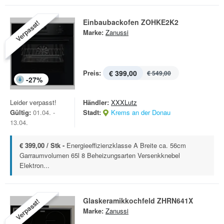
Einbaubackofen ZOHKE2K2
Verpasst!
Marke:
Zanussi
Preis:
€ 399,00
€ 549,00
-
27
%
Leider verpasst!
Händler:
XXXLutz
Gültig:
01.04. -
Stadt:
Krems an der Donau
13.04.
€ 399,00 / Stk -
Energieeffizienzklasse A Breite ca. 56cm
Garraumvolumen 65l 8 Beheizungsarten Versenkknebel
Elektron...
Glaskeramikkochfeld ZHRN641X
Verpasst!
Marke:
Zanussi