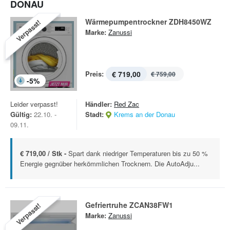
DONAU
Wärmepumpentrockner ZDH8450WZ
Verpasst!
Marke:
Zanussi
Preis:
€ 719,00
€ 759,00
-
5
%
Leider verpasst!
Händler:
Red Zac
Gültig:
22.10. -
Stadt:
Krems an der Donau
09.11.
€ 719,00 / Stk -
Spart dank niedriger Temperaturen bis zu 50 %
Energie gegnüber herkömmlichen Trocknern. Die AutoAdju...
Gefriertruhe ZCAN38FW1
Verpasst!
Marke:
Zanussi