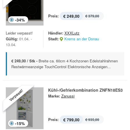
Preis:
€ 249,00
€ 379,00
-
34
%
Leider verpasst!
Händler:
XXXLutz
Gültig:
01.04. -
Stadt:
Krems an der Donau
13.04.
€ 249,00 / Stk -
Breite ca. 60cm 4 Kochzonen Edelstahlrahmen
Restwärmeanzeige TouchControl Elektronische Anzeigen...
Kühl-/Gefrierkombination ZNFN18ES3
Verpasst!
Marke:
Zanussi
Preis:
€ 799,00
€ 935,00
-
15
%