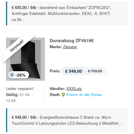
€ 655,00 / Stk -
bestehend aus Einbauherd "ZOFNC2X2",
Antifinger Edelstahl, Multifunktionsofen, EEKL: A, B/H/T:
ca.56...
Dunstabzug ZFV619K
Verpasst!
Marke:
Zanussi
Preis:
€ 549,00
€ 739,00
-
26
%
Leider verpasst!
Händler:
XXXLutz
Gültig:
01.04. -
Stadt:
Krems an der Donau
13.04.
€ 549,00 / Stk -
Energieeffizienzklasse C Breite ca. 90cm
TouchControl 3 Leistungsstufen LED-Beleuchtung 2 Metallfett...