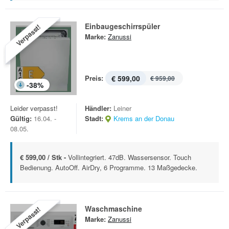
Einbaugeschirrspüler
Verpasst!
Marke:
Zanussi
Preis:
€ 599,00
€ 959,00
-
38
%
Leider verpasst!
Händler:
Leiner
Gültig:
16.04. -
Stadt:
Krems an der Donau
08.05.
€ 599,00 / Stk -
Vollintegriert. 47dB. Wassersensor. Touch
Bedienung. AutoOff. AirDry, 6 Programme. 13 Maßgedecke.
Waschmaschine
Verpasst!
Marke:
Zanussi