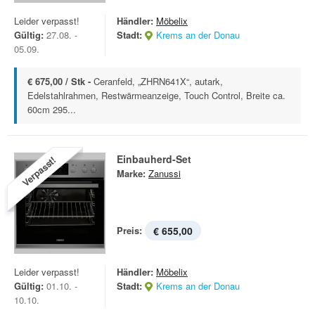
Leider verpasst!
Händler:
Möbelix
Gültig:
27.08. -
Stadt:
Krems an der Donau
05.09.
€ 675,00 / Stk -
Ceranfeld, „ZHRN641X“, autark,
Edelstahlrahmen, Restwärmeanzeige, Touch Control, Breite ca.
60cm 295...
Einbauherd-Set
Verpasst!
Marke:
Zanussi
Preis:
€ 655,00
Leider verpasst!
Händler:
Möbelix
Gültig:
01.10. -
Stadt:
Krems an der Donau
10.10.