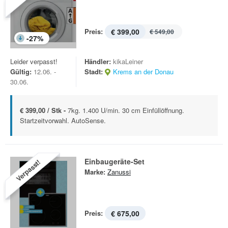
Preis:
€ 399,00
€ 549,00
-
27
%
Leider verpasst!
Händler:
kikaLeiner
Gültig:
12.06. -
Stadt:
Krems an der Donau
30.06.
€ 399,00 / Stk -
7kg. 1.400 U/min. 30 cm Einfüllöffnung.
Startzeitvorwahl. AutoSense.
Einbaugeräte-Set
Verpasst!
Marke:
Zanussi
Preis:
€ 675,00