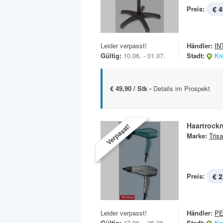
Preis:
€ 4
Leider verpasst!
Händler:
IN
Gültig:
10.06. - 01.07.
Stadt:
Kr
€ 49,90 / Stk -
Details im Prospekt
Haartrock
Verpasst!
Marke:
Trisa
Preis:
€ 2
Leider verpasst!
Händler:
P
Gültig:
17.06. - 25.06.
Stadt:
Kr