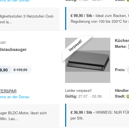
€ 99,90 / Stk -
Ideal zum Backen, Gr
igkeitsstufen 3 Heizstufen Cool-
Regulierung von 100 bis 230°C für e
nd la...
Küchen
Verpasst!
batt
Marke:
ndstaubsauger
9,90
Preis:
€ 199,99
Leider verpasst!
Händler
TERSPAR
Gültig:
27.07. - 02.08.
Stadt:
ems an der Donau
€ 36,99 / Stk -
HINWEIS: NUR FÜR
uger BLDC-Motor, lässt sich
per Stk.
Min. Lau...