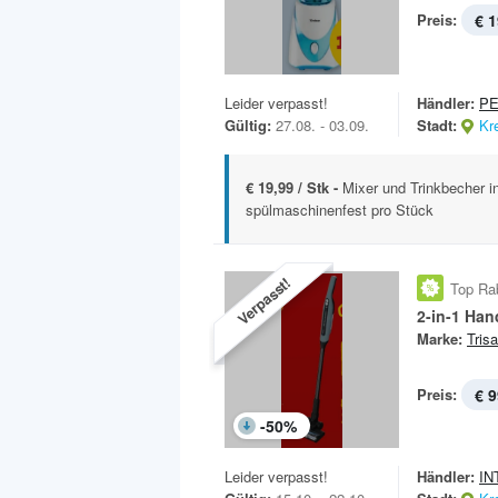
Preis:
€ 1
Leider verpasst!
Händler:
P
Gültig:
27.08. - 03.09.
Stadt:
Kr
€ 19,99 / Stk -
Mixer und Trinkbecher in
spülmaschinenfest pro Stück
Verpasst!
Top Ra
2-in-1 Ha
Marke:
Trisa
Preis:
€ 9
-
50
%
Leider verpasst!
Händler:
IN