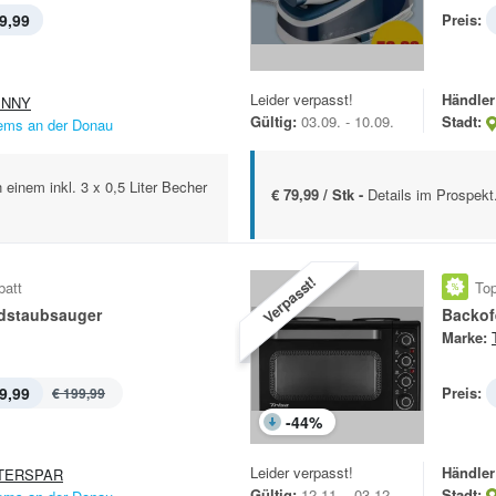
9,99
Preis:
Leider verpasst!
Händler
ENNY
Gültig:
03.09. - 10.09.
Stadt:
ems an der Donau
 einem inkl. 3 x 0,5 Liter Becher
€ 79,99 / Stk -
Details im Prospekt
Verpasst!
batt
Top
ndstaubsauger
Backof
Marke:
9,99
Preis:
€ 199,99
-
44
%
Leider verpasst!
Händler
TERSPAR
Gültig:
12.11. - 03.12.
Stadt: