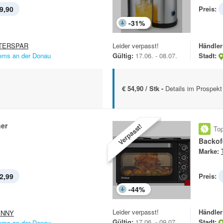
9,90
Preis:
-
31
%
TERSPAR
Leider verpasst!
Händler
ems an der Donau
Gültig:
17.06. - 08.07.
Stadt:
€ 54,90 / Stk -
Details im Prospekt
ner
Verpasst!
Top
Backof
Marke:
2,99
Preis:
-
44
%
Leider verpasst!
Händler
ENNY
Gültig:
17.06. - 09.07.
Stadt:
ems an der Donau