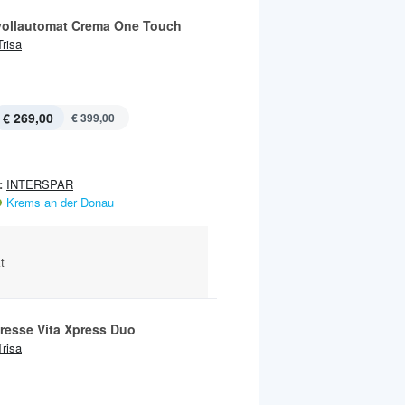
vollautomat Crema One Touch
Trisa
€ 269,00
€ 399,00
:
INTERSPAR
Krems an der Donau
t
presse Vita Xpress Duo
Trisa