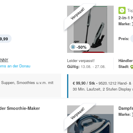
Verpasst!
Top
2-in-1
Marke:
9,99
Preis:
-
50
%
ENNY
Leider verpasst!
Händler
ems an der Donau
Gültig:
13.08. - 27.08.
Stadt:
ür Suppen, Smoothies u.v.m. mit
€ 99,90 / Stk -
9520.1212 Hand- & 
30 Min. Laufzeit, 2 Stufen Display
der Smoothie-Maker
Dampfs
Verpasst!
Marke: