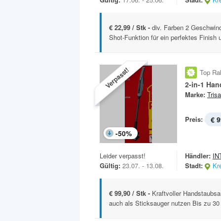
€ 22,99 / Stk -
div. Farben 2 Geschwind
Shot-Funktion für ein perfektes Finish u
Verpasst!
Top Ra
2-in-1 Ha
Marke:
Trisa
Preis:
€ 9
-
50
%
Leider verpasst!
Händler:
IN
Gültig:
23.07. - 13.08.
Stadt:
Kr
€ 99,90 / Stk -
Kraftvoller Handstaubsa
auch als Sticksauger nutzen Bis zu 30 