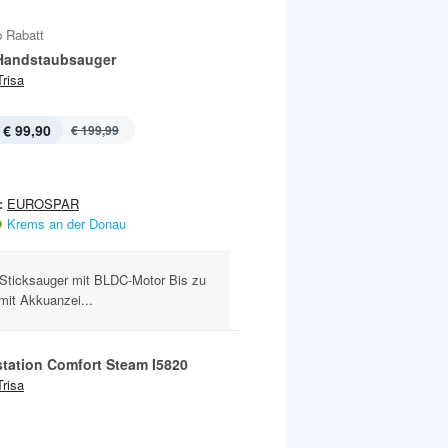
 Rabatt
 Handstaubsauger
Trisa
€ 99,90
€ 199,99
:
EUROSPAR
Krems an der Donau
Sticksauger mit BLDC-Motor Bis zu
 mit Akkuanzei...
tation Comfort Steam I5820
Trisa