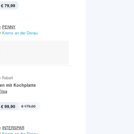
€ 79,99
:
PENNY
Krems an der Donau
.
 Rabatt
en mit Kochplatte
Trisa
€ 99,90
€ 179,00
:
INTERSPAR
Krems an der Donau