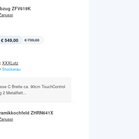
abzug ZFV619K
Zanussi
€ 549,00
€ 739,00
:
XXXLutz
Stockerau
asse C Breite ca. 90cm TouchControl
2 Metallfett...
ramikkochfeld ZHRN641X
Zanussi