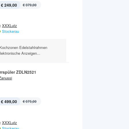
€ 249,00
€ 379,00
:
XXXLutz
Stockerau
 Kochzonen Edelstahlrahmen
ektronische Anzeigen...
rrspüler ZDLN2521
Zanussi
€ 499,00
€ 575,00
:
XXXLutz
Stockerau