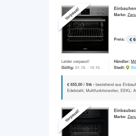
Einbauher
Verpasst!
Marke:
Zanu
Preis:
€ 6
Leider verpasst!
Händler:
Mö
Gültig:
01.10. - 10.10.
Stadt:
St
€ 655,00 / Stk -
bestehend aus Einbau
Edelstahl, Multifunktionsofen, EEKL: A,
Einbauba
Verpasst!
Marke:
Zanu