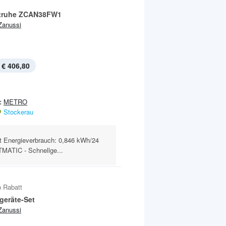
rtruhe ZCAN38FW1
Zanussi
€ 406,80
:
METRO
Stockerau
lt Energieverbrauch: 0,846 kWh/24
MATIC - Schnellge...
 Rabatt
geräte-Set
Zanussi