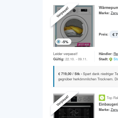
Wärmepum
Verpasst!
Marke:
Zanu
Preis:
€ 7
-
5
%
Leider verpasst!
Händler:
Re
Gültig:
22.10. - 09.11.
Stadt:
St
€ 719,00 / Stk -
Spart dank niedriger T
gegnüber herkömmlichen Trocknern. Di
Verpasst!
Top Ra
Marke:
Zanu