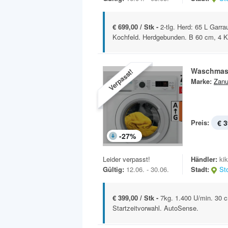
€ 699,00 / Stk -
2-tlg. Herd: 65 L Garr
Kochfeld. Herdgebunden. B 60 cm, 4 K
Waschmas
Verpasst!
Marke:
Zanu
Preis:
€ 3
-
27
%
Leider verpasst!
Händler:
ki
Gültig:
12.06. - 30.06.
Stadt:
St
€ 399,00 / Stk -
7kg. 1.400 U/min. 30 c
Startzeitvorwahl. AutoSense.