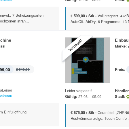
aumvol., 7 Beheizungsarten.
€ 599,00 / Stk -
Vollintegriert. 47
ochzonen strah...
AutoOff. AirDry, 6 Programme. 13
chine
Einbau
Verpasst!
ssi
Marke:
99,00
Preis:
€ 549,00
kaLeiner
Leider verpasst!
Händler
ockerau
Gültig:
27.08. - 05.09.
Stadt:
m Einfüllöffnung.
€ 675,00 / Stk -
Ceranfeld, „ZHRN6
Restwärmeanzeige, Touch Control, 