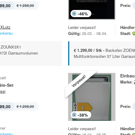
99,00
Preis:
€ 1.288,00
-
46
%
XLutz
Leider verpasst!
Händler
ockerau
Gültig:
26.03. - 08.04.
Stadt:
erd ZOUNX3X1
€ 1.299,00 / Stk -
Backofen ZOENC2
ch72l Garraumvolumen
Multifunktionsofen 57 Liter Garraum
Einbau
Verpasst!
batt
Marke:
äte-Set
ssi
99,00
Preis:
€ 1.208,00
-
38
%
iner
Leider verpasst!
Händler
ockerau
Gültig:
16.04. - 08.05.
Stadt: