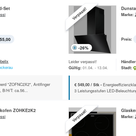
d-Set
Dunst
Verpasst!
ssi
Marke:
55,00
Preis:
-
26
%
belix
Leider verpasst!
Händler
ockerau
Gültig:
01.04. - 13.04.
Stadt:
herd "ZOFNC2X2", Antifinger
€ 549,00 / Stk -
Energieeffizienzkl
 B/H/T: ca.56...
3 Leistungsstufen LED-Beleuchtung 
ckofen ZOHKE2K2
Glaske
Verpasst!
ssi
Marke: