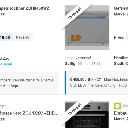
pentrockner ZDH8450WZ
Gefrie
Verpasst!
ssi
Marke:
19,00
Preis:
€ 759,00
Leider verpasst!
Händler
d Zac
Gültig:
09.11. - 23.11.
Stadt:
ockerau
€ 406,80 / Stk -
371 Liter Nutzinha
emperaturen bis zu 50 % Energie
Std. LED-Innenbeleuchtung FROST
e AutoAdju...
Verpasst!
batt
Top
Einbaugeräteset-Herd ZOUNX3X1+ZHDN640X
Einbau
ssi
Marke: