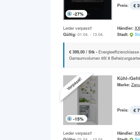
Preis:
€ 3
-
27
%
Leider verpasst!
Händler:
XX
Gültig:
01.04. - 13.04.
Stadt:
St
€ 399,00 / Stk -
Energieeffizienzklasse
Garraumvolumen 65l 8 Beheizungsarten
Kühl-/Gef
Verpasst!
Marke:
Zanu
Preis:
€ 7
-
15
%
Leider verpasst!
Händler:
XX
Gültig:
01.04. - 13.04.
Stadt:
St