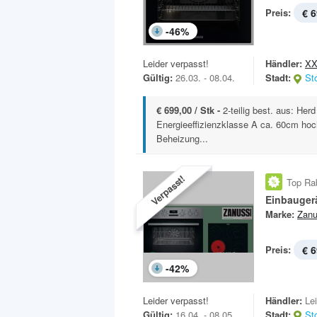
Preis:
€ 6
-
46
%
Leider verpasst!
Händler:
XX
Gültig:
26.03. - 08.04.
Stadt:
St
€ 699,00 / Stk -
2-teilig best. aus: H
Energieeffizienzklasse A ca. 60cm ho
Beheizung...
Verpasst!
Top Ra
Einbauger
Marke:
Zanu
Preis:
€ 6
-
42
%
Leider verpasst!
Händler:
Le
Gültig:
16.04. - 08.05.
Stadt:
St