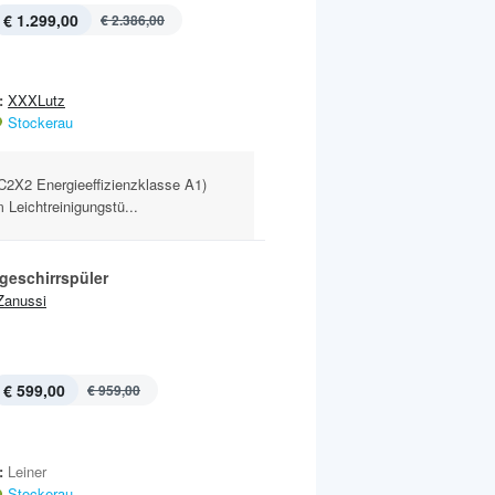
€ 1.299,00
€ 2.386,00
:
XXXLutz
Stockerau
X2 Energieeffizienzklasse A1)
 Leichtreinigungstü...
geschirrspüler
Zanussi
€ 599,00
€ 959,00
:
Leiner
Stockerau