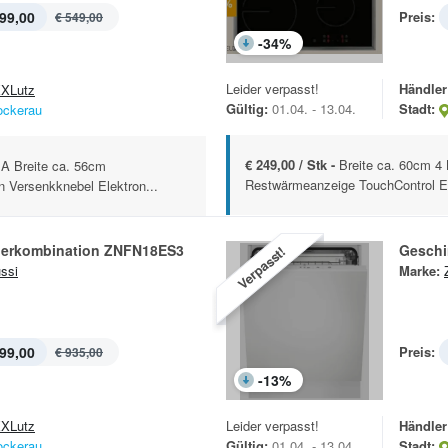
99,00
Preis:
€ 549,00
-
34
%
Leider verpasst!
Händler
XLutz
Gültig:
01.04. - 13.04.
Stadt:
ockerau
€ 249,00 / Stk -
Breite ca. 60cm 4
 A Breite ca. 56cm
Restwärmeanzeige TouchControl El
 Versenkknebel Elektron...
rierkombination ZNFN18ES3
Geschi
Verpasst!
ssi
Marke:
99,00
Preis:
€ 935,00
-
13
%
XLutz
Leider verpasst!
Händler
ockerau
Gültig:
01.04. - 13.04.
Stadt: