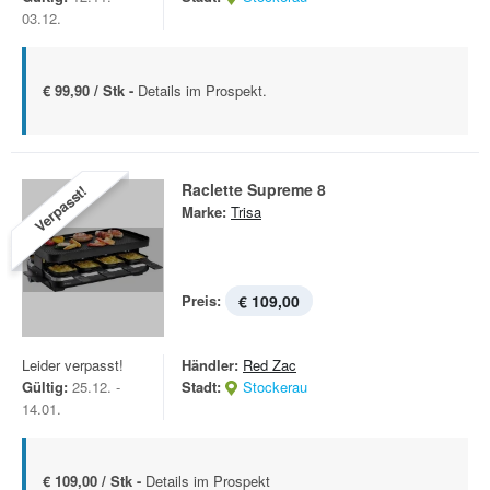
03.12.
€ 99,90 / Stk -
Details im Prospekt.
Raclette Supreme 8
Verpasst!
Marke:
Trisa
Preis:
€ 109,00
Leider verpasst!
Händler:
Red Zac
Gültig:
25.12. -
Stadt:
Stockerau
14.01.
€ 109,00 / Stk -
Details im Prospekt