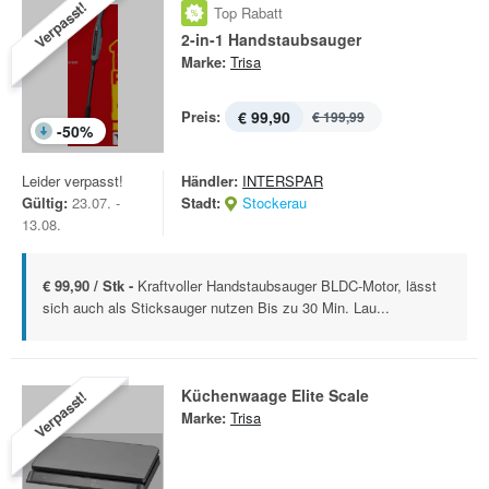
Verpasst!
Top Rabatt
2-in-1 Handstaubsauger
Marke:
Trisa
Preis:
€ 99,90
€ 199,99
-
50
%
Leider verpasst!
Händler:
INTERSPAR
Gültig:
23.07. -
Stadt:
Stockerau
13.08.
€ 99,90 / Stk -
Kraftvoller Handstaubsauger BLDC-Motor, lässt
sich auch als Sticksauger nutzen Bis zu 30 Min. Lau...
Küchenwaage Elite Scale
Verpasst!
Marke:
Trisa