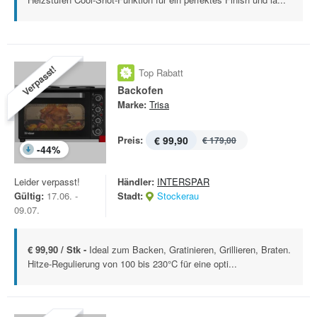
Verpasst!
Top Rabatt
Backofen
Marke:
Trisa
Preis:
€ 99,90
€ 179,00
-
44
%
Leider verpasst!
Händler:
INTERSPAR
Gültig:
17.06. -
Stadt:
Stockerau
09.07.
€ 99,90 / Stk -
Ideal zum Backen, Gratinieren, Grillieren, Braten.
Hitze-Regulierung von 100 bis 230°C für eine opti...