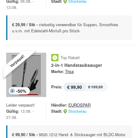
Gültig:
06.08. -
Stadt:
Stockerau
13.08.
€ 29,99 / Stk -
vielseitig verwendbar für Suppen, Smoothies
u.v.m. mit Edelstahl-Mixfuß pro Stück
Verpasst!
Top Rabatt
2-in-1 Handstaubsauger
Marke:
Trisa
Preis:
€ 99,90
€ 199,99
-
50
%
Leider verpasst!
Händler:
EUROSPAR
Gültig:
13.08. -
Stadt:
Stockerau
27.08.
€ 99,90 / Stk -
9520.1212 Hand- & Sticksauger mit BLDC-Motor