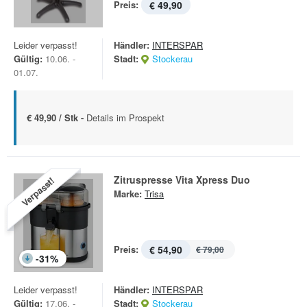
Preis:
€ 49,90
Leider verpasst!
Händler:
INTERSPAR
Gültig:
10.06. -
Stadt:
Stockerau
01.07.
€ 49,90 / Stk -
Details im Prospekt
Zitruspresse Vita Xpress Duo
Verpasst!
Marke:
Trisa
Preis:
€ 54,90
€ 79,00
-
31
%
Leider verpasst!
Händler:
INTERSPAR
Gültig:
17.06. -
Stadt:
Stockerau