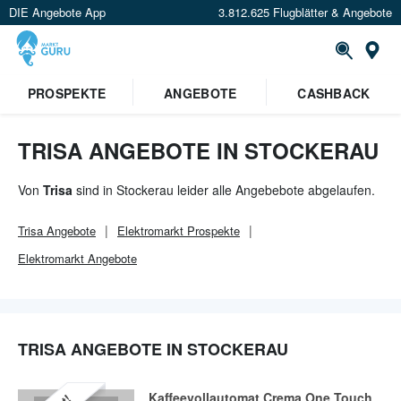
DIE Angebote App
3.812.625 Flugblätter & Angebote
Or
PROSPEKTE
ANGEBOTE
CASHBACK
TRISA ANGEBOTE IN STOCKERAU
Von
Trisa
sind in Stockerau leider alle Angebebote abgelaufen.
Trisa
Angebote
Elektromarkt
Prospekte
Elektromarkt
Angebote
TRISA ANGEBOTE IN STOCKERAU
Kaffeevollautomat Crema One Touch