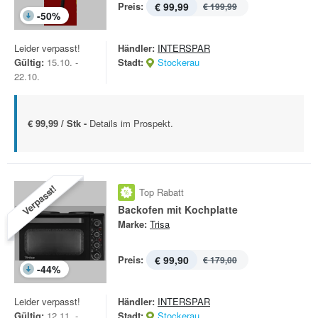
Preis:
€ 99,99
€ 199,99
-
50
%
Leider verpasst!
Händler:
INTERSPAR
Gültig:
15.10. -
Stadt:
Stockerau
22.10.
€ 99,99 / Stk -
Details im Prospekt.
Verpasst!
Top Rabatt
Backofen mit Kochplatte
Marke:
Trisa
Preis:
€ 99,90
€ 179,00
-
44
%
Leider verpasst!
Händler:
INTERSPAR
Gültig:
12.11. -
Stadt:
Stockerau