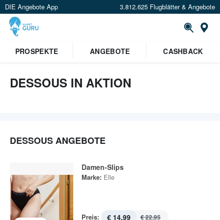
DIE Angebote App
3.812.625 Flugblätter & Angebote
St
PROSPEKTE
ANGEBOTE
CASHBACK
DESSOUS IN AKTION
DESSOUS ANGEBOTE
Damen-Slips
Marke:
Elle
Preis:
€ 14,99
€ 22,95