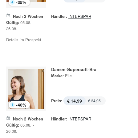
-
35
%
Noch
2
Wochen
Händler:
INTERSPAR
Gültig:
05.08. -
26.08.
Details im Prospekt
Damen-Supersoft-Bra
Marke:
Elle
Preis:
€ 14,99
€ 24,95
-
40
%
Noch
2
Wochen
Händler:
INTERSPAR
Gültig:
05.08. -
26.08.