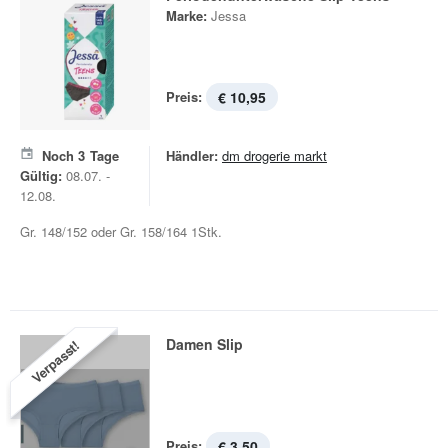
Marke:
Jessa
Preis:
€ 10,95
Noch
3
Tage
Händler:
dm drogerie markt
Gültig:
08.07. -
12.08.
Gr. 148/152 oder Gr. 158/164 1Stk.
Damen Slip
Verpasst!
Preis:
€ 3,50