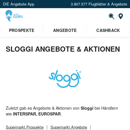
DIE Angebote App
3.807.577 Flugblätter & Angebote
St
PROSPEKTE
ANGEBOTE
CASHBACK
SLOGGI ANGEBOTE & AKTIONEN
Zuletzt gab es Angebote & Aktionen von
Sloggi
bei Händlern
wie
INTERSPAR, EUROSPAR
.
Supermarkt
Prospekte
Supermarkt
Angebote