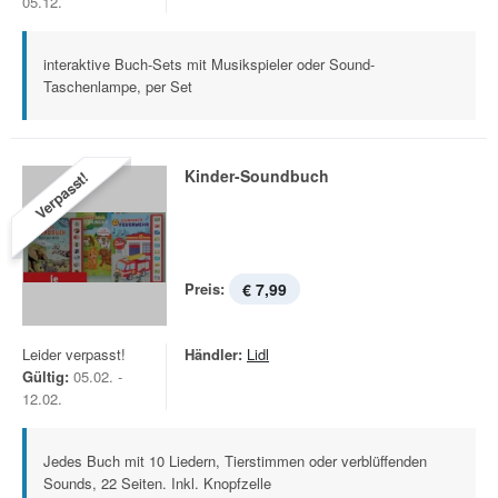
05.12.
interaktive Buch-Sets mit Musikspieler oder Sound-
Taschenlampe, per Set
Kinder-Soundbuch
Verpasst!
Preis:
€ 7,99
Leider verpasst!
Händler:
Lidl
Gültig:
05.02. -
12.02.
Jedes Buch mit 10 Liedern, Tierstimmen oder verblüffenden
Sounds, 22 Seiten. Inkl. Knopfzelle