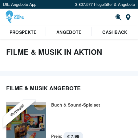
DIE Angebote App
3.807.577 Flugblätter & Angebote
St
PROSPEKTE
ANGEBOTE
CASHBACK
FILME & MUSIK IN AKTION
FILME & MUSIK ANGEBOTE
Buch & Sound-Spielset
Verpasst!
Preis:
€ 7,99