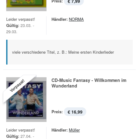
Preis:
€ 7,99
Leider verpasst!
Händler:
NORMA
Gültig:
23.03. -
29.03.
viele verschiedene Titel, z. B.: Meine ersten Kinderlieder
CD-Music Fantasy - Willkommen im
Verpasst!
Wunderland
Preis:
€ 16,99
Leider verpasst!
Händler:
Müller
Gültig:
27.04. -