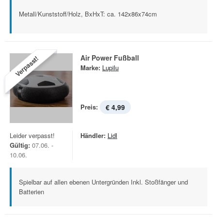
Metall/Kunststoff/Holz, BxHxT: ca. 142x86x74cm
Air Power Fußball
Verpasst!
Marke:
Lupilu
Preis:
€ 4,99
Leider verpasst!
Händler:
Lidl
Gültig:
07.06. -
10.06.
Spielbar auf allen ebenen Untergründen Inkl. Stoßfänger und
Batterien