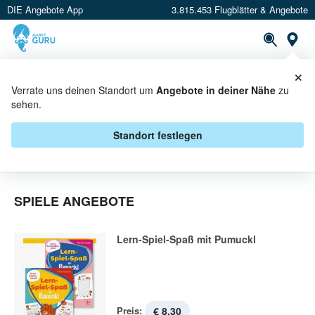
DIE Angebote App
3.815.453 Flugblätter & Angebote
St
×
PROSPEKTE
ANGEBOTE
CASHBACK
Verrate uns deinen Standort um
Angebote in deiner Nähe
zu
sehen.
SPIELE IN AKTION
Standort festlegen
SPIELE ANGEBOTE
Lern-Spiel-Spaß mit Pumuckl
Preis:
€ 8,30