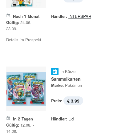
Noch
1
Monat
Händler:
INTERSPAR
Gültig:
24.06. -
23.09.
Details im Prospekt
In Kürze
Sammelkarten
Marke:
Pokémon
Preis:
€ 3,99
In
2
Tagen
Händler:
Lidl
Gültig:
12.08. -
14.08.