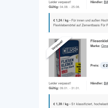
Leider verpasst!
Händler:
B
Gültig:
04.08. - 25.08.
€ 1,24 / kg -
Für innen und außen Hochw
Flexklebemörtel auf Zementbasis Für Fl
Fliesenkle
Verpasst!
Marke:
Cim
Preis:
€ 2
Leider verpasst!
Händler:
B
Gültig:
09.01. - 31.01.
€ 1,39 / kg -
S1 klassifiziert, hochelas