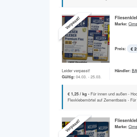
Verpasst!
Marke:
Cim
Preis:
€ 2
Leider verpasst!
Händler:
B
Gültig:
04.03. - 25.03.
€ 1,25 / kg -
Für innen und außen - Hoch
Flexklebemörtel auf Zementbasis - Für 
Fliesenkle
Verpasst!
Marke:
Cim