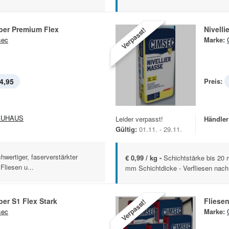
Fliesenkleber Premium Flex
Nivell
Verpasst!
sec
Marke:
4,95
Preis:
AUHAUS
Leider verpasst!
Händler
Gültig:
01.11. - 29.11.
wertiger, faserverstärkter
€ 0,99 / kg -
Schichtstärke bis 20 
Fliesen u...
mm Schichtdicke - Verfliesen nach 
ber S1 Flex Stark
Fliesen
Verpasst!
sec
Marke: