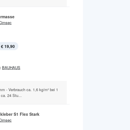
iermasse
Cimsec
€ 19,90
:
BAUHAUS
mm - Verbrauch ca. 1,6 kg/m² bei 1
ca. 24 Stu...
kleber S1 Flex Stark
Cimsec