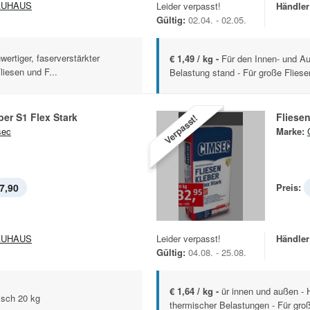
AUHAUS
Leider verpasst!
Händler
Gültig:
02.04. - 02.05.
ertiger, faserverstärkter
€ 1,49 / kg -
Für den Innen- und Au
iesen und F...
Belastung stand - Für große Fliesen
ber S1 Flex Stark
Fliesen
Verpasst!
sec
Marke:
7,90
Preis:
AUHAUS
Leider verpasst!
Händler
Gültig:
04.08. - 25.08.
€ 1,64 / kg -
ür innen und außen - H
tisch 20 kg
thermischer Belastungen - Für groß