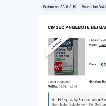
Probau bei BAUHAUS
Baumit bei BA
CIMSEC ANGEBOTE BEI B
Fliesenkle
Verpasst!
Marke:
Cim
Preis:
€ 3
Leider verpasst!
Händler:
B
Gültig:
04.08. - 25.08.
€ 1,84 / kg -
20 kg Für innen und außen 
thermischer Belastungen - Für Großfor