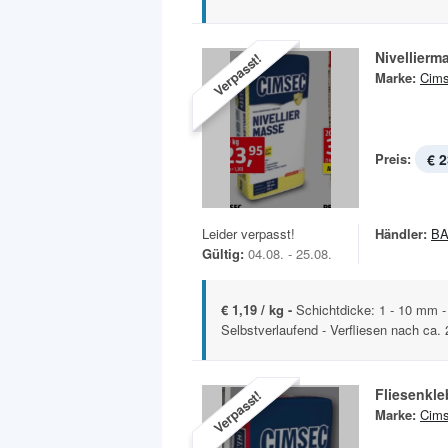
Nivellierm
Verpasst!
Marke:
Cim
Preis:
€ 2
Leider verpasst!
Händler:
B
Gültig:
04.08. - 25.08.
€ 1,19 / kg -
Schichtdicke: 1 - 10 mm -
Selbstverlaufend - Verfliesen nach ca. 
Fliesenkle
Verpasst!
Marke:
Cim