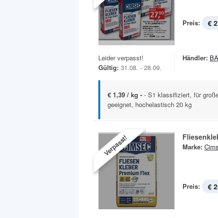
Preis:
€ 2
Leider verpasst!
Händler:
B
Gültig:
31.08. - 28.09.
€ 1,39 / kg -
- S1 klassifiziert, für gr
geeignet, hochelastisch 20 kg
Verpasst!
Marke:
Cim
Preis:
€ 2