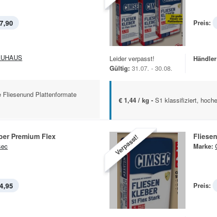
7,90
Preis:
AUHAUS
Leider verpasst!
Händler
Gültig:
31.07. - 30.08.
oße Fliesenund Plattenformate
€ 1,44 / kg -
S1 klassifiziert, hoch
Fliesenkleber Premium Flex
Fliesen
Verpasst!
sec
Marke:
4,95
Preis: