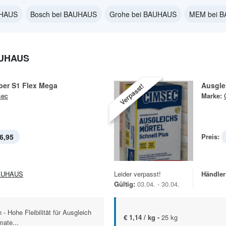
UHAUS
Bosch bei BAUHAUS
Grohe bei BAUHAUS
MEM bei 
AUHAUS
ber S1 Flex Mega
Ausgle
Verpasst!
sec
Marke:
6,95
Preis:
AUHAUS
Leider verpasst!
Händler
Gültig:
03.04. - 30.04.
- Hohe Fleibilität für Ausgleich
€ 1,14 / kg -
25 kg
mate...