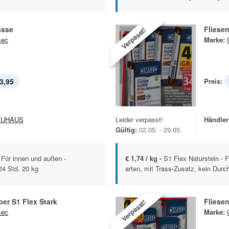
asse
Fliesen
Verpasst!
sec
Marke:
3,95
Preis:
AUHAUS
Leider verpasst!
Händler
Gültig:
02.05. - 29.05.
 Für innen und außen -
€ 1,74 / kg -
S1 Flex Naturstein - F
24 Std. 20 kg
arten, mit Trass-Zusatz, kein Durch
ber S1 Flex Stark
Fliesen
Verpasst!
sec
Marke: