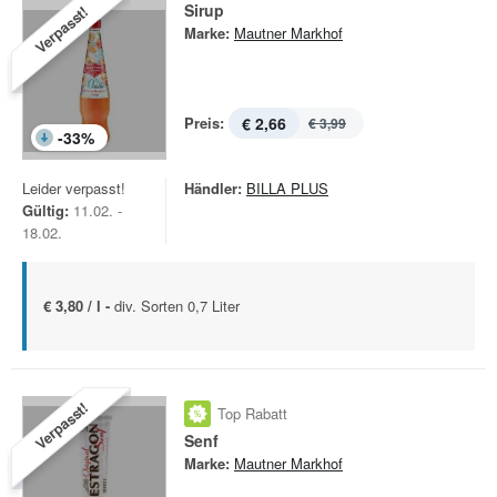
Sirup
Verpasst!
Marke:
Mautner Markhof
Preis:
€ 2,66
€ 3,99
-
33
%
Leider verpasst!
Händler:
BILLA PLUS
Gültig:
11.02. -
18.02.
€ 3,80 / l -
div. Sorten 0,7 Liter
Verpasst!
Top Rabatt
Senf
Marke:
Mautner Markhof