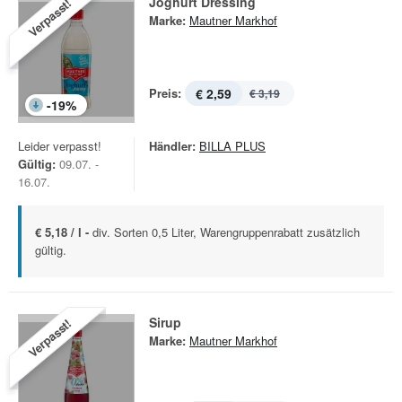
Joghurt Dressing
Verpasst!
Marke:
Mautner Markhof
Preis:
€ 2,59
€ 3,19
-
19
%
Leider verpasst!
Händler:
BILLA PLUS
Gültig:
09.07. -
16.07.
€ 5,18 / l -
div. Sorten 0,5 Liter, Warengruppenrabatt zusätzlich
gültig.
Sirup
Verpasst!
Marke:
Mautner Markhof