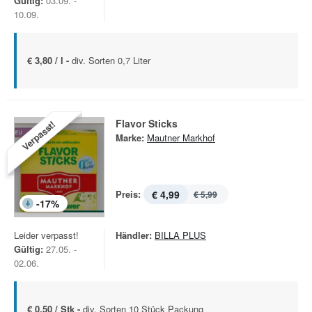
Gültig:
03.09. -
10.09.
€ 3,80 / l -
div. Sorten 0,7 Liter
Flavor Sticks
Verpasst!
Marke:
Mautner Markhof
Preis:
€ 4,99
€ 5,99
-
17
%
Leider verpasst!
Händler:
BILLA PLUS
Gültig:
27.05. -
02.06.
€ 0,50 / Stk -
div. Sorten 10 Stück Packung