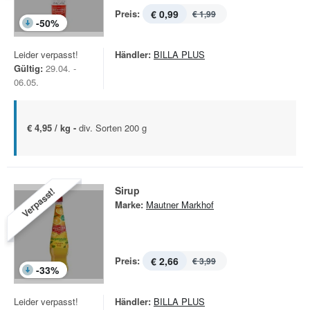
Preis:
€ 0,99
€ 1,99
-
50
%
Leider verpasst!
Händler:
BILLA PLUS
Gültig:
29.04. -
06.05.
€ 4,95 / kg -
div. Sorten 200 g
Sirup
Verpasst!
Marke:
Mautner Markhof
Preis:
€ 2,66
€ 3,99
-
33
%
Leider verpasst!
Händler:
BILLA PLUS