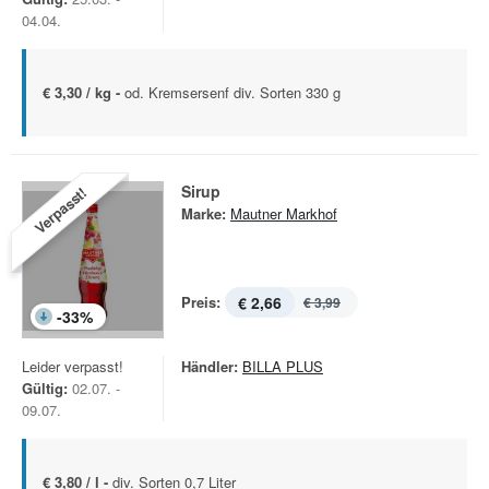
04.04.
€ 3,30 / kg -
od. Kremsersenf div. Sorten 330 g
Sirup
Verpasst!
Marke:
Mautner Markhof
Preis:
€ 2,66
€ 3,99
-
33
%
Leider verpasst!
Händler:
BILLA PLUS
Gültig:
02.07. -
09.07.
€ 3,80 / l -
div. Sorten 0,7 Liter