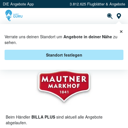
DIE Angebote App
3.812.625 Flugblätter & Angebote
St
×
PROSPEKTE
ANGEBOTE
CASHBACK
Verrate uns deinen Standort um
Angebote in deiner Nähe
zu
sehen.
MAUTNER MARKHOF BEI BILLA
PLUS - ANGEBOTE & AKTIONEN
Standort festlegen
Beim Händler
BILLA PLUS
sind aktuell alle Angebote
abgelaufen.