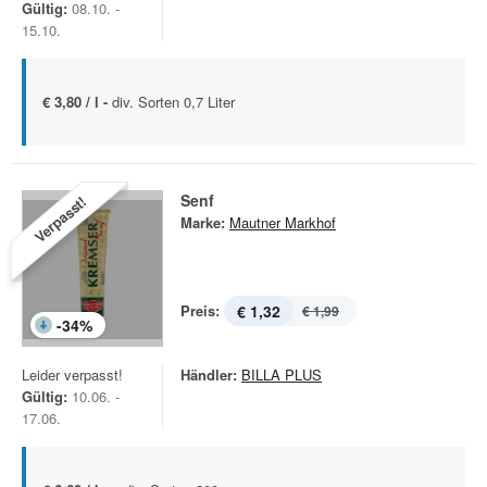
Gültig:
08.10. -
15.10.
€ 3,80 / l -
div. Sorten 0,7 Liter
Senf
Verpasst!
Marke:
Mautner Markhof
Preis:
€ 1,32
€ 1,99
-
34
%
Leider verpasst!
Händler:
BILLA PLUS
Gültig:
10.06. -
17.06.