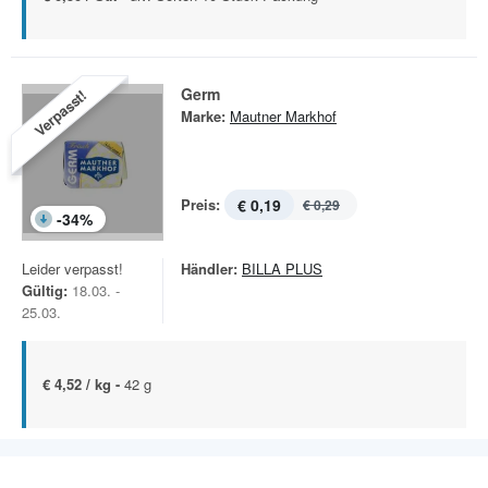
Germ
Verpasst!
Marke:
Mautner Markhof
Preis:
€ 0,19
€ 0,29
-
34
%
Leider verpasst!
Händler:
BILLA PLUS
Gültig:
18.03. -
25.03.
€ 4,52 / kg -
42 g