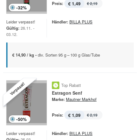
Preis:
€ 1,49
€ 2,19
-
32
%
Leider verpasst!
Händler:
BILLA PLUS
Gültig:
26.11. -
03.12.
€ 14,90 / kg -
div. Sorten 95 g – 100 g Glas/Tube
Verpasst!
Top Rabatt
Estragon Senf
Marke:
Mautner Markhof
Preis:
€ 1,09
€ 2,19
-
50
%
Leider verpasst!
Händler:
BILLA PLUS
Gültig:
25.03. -