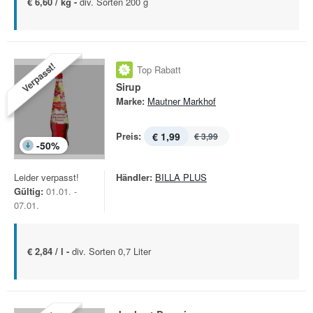
€ 6,60 / kg -
div. Sorten 200 g
Verpasst!
Top Rabatt
Sirup
Marke:
Mautner Markhof
Preis:
€ 1,99
€ 3,99
-
50
%
Leider verpasst!
Händler:
BILLA PLUS
Gültig:
01.01. -
07.01.
€ 2,84 / l -
div. Sorten 0,7 Liter