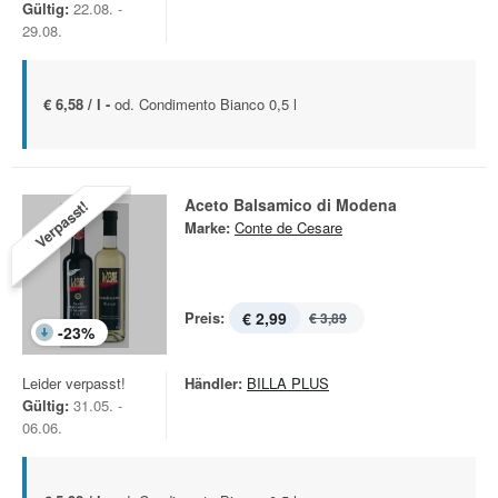
Gültig:
22.08. -
29.08.
€ 6,58 / l -
od. Condimento Bianco 0,5 l
Aceto Balsamico di Modena
Verpasst!
Marke:
Conte de Cesare
Preis:
€ 2,99
€ 3,89
-
23
%
Leider verpasst!
Händler:
BILLA PLUS
Gültig:
31.05. -
06.06.