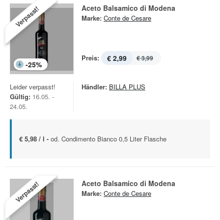
Aceto Balsamico di Modena
Verpasst!
Marke:
Conte de Cesare
Preis:
€ 2,99
€ 3,99
-
25
%
Leider verpasst!
Händler:
BILLA PLUS
Gültig:
16.05. -
24.05.
€ 5,98 / l -
od. Condimento Bianco 0,5 Liter Flasche
Aceto Balsamico di Modena
Verpasst!
Marke:
Conte de Cesare