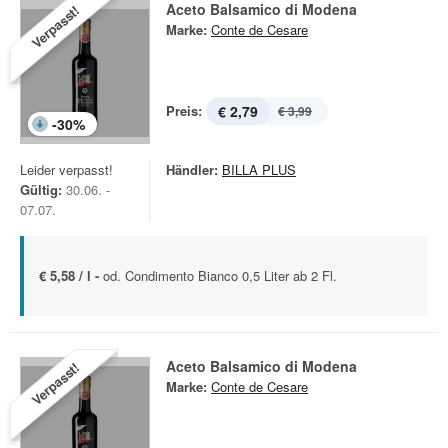
Aceto Balsamico di Modena
Verpasst!
Marke:
Conte de Cesare
Preis:
€ 2,79
€ 3,99
-
30
%
Leider verpasst!
Händler:
BILLA PLUS
Gültig:
30.06. -
07.07.
€ 5,58 / l -
od. Condimento Bianco 0,5 Liter ab 2 Fl.
Aceto Balsamico di Modena
Verpasst!
Marke:
Conte de Cesare