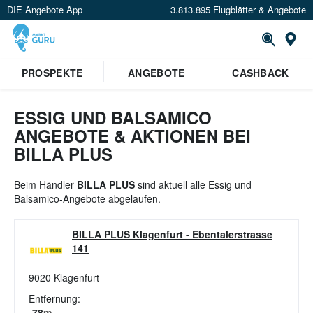
DIE Angebote App
3.813.895 Flugblätter & Angebote
St
×
PROSPEKTE
ANGEBOTE
CASHBACK
Verrate uns deinen Standort um
Angebote in deiner Nähe
zu
sehen.
ESSIG UND BALSAMICO
ANGEBOTE & AKTIONEN BEI
Standort festlegen
BILLA PLUS
Beim Händler
BILLA PLUS
sind aktuell alle Essig und
Balsamico-Angebote abgelaufen.
BILLA PLUS Klagenfurt
-
Ebentalerstrasse
141
9020
Klagenfurt
Entfernung:
78
m