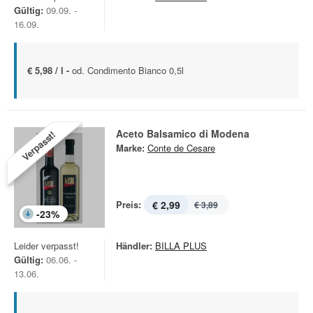
Gültig:
09.09. -
16.09.
€ 5,98 / l -
od. Condimento Bianco 0,5l
Aceto Balsamico di Modena
Verpasst!
Marke:
Conte de Cesare
Preis:
€ 2,99
€ 3,89
-
23
%
Leider verpasst!
Händler:
BILLA PLUS
Gültig:
06.06. -
13.06.