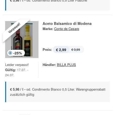
€ 5,98 / l -
od. Condimento Bianco 0,5 Liter Flasche
Aceto Balsamico di Modena
Verpasst!
Marke:
Conte de Cesare
Preis:
€ 2,99
€ 3,99
-
25
%
Leider verpasst!
Händler:
BILLA PLUS
Gültig:
17.07. -
24.07.
€ 5,98 / l -
od. Condimento Bianco 0,5 Liter. Warengruppenrabatt
zusätzlich gültig