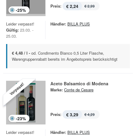
Preis:
€ 2,24
€ 2,99
-
25
%
Leider verpasst!
Händler:
BILLA PLUS
Gültig:
23.03. -
25.03.
€ 4,48 / l -
od. Condimento Bianco 0,5 Liter Flasche,
Warengruppenrabatt bereits im Angebotspreis berücksichtigt
Aceto Balsamico di Modena
Verpasst!
Marke:
Conte de Cesare
Preis:
€ 3,29
€ 4,29
-
23
%
Leider verpasst!
Händler:
BILLA PLUS