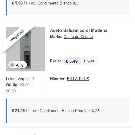
€ 5,98 / l -
od. Condimento Bianco 0,5 l
Aceto Balsamico di Modena
Verpasst!
Marke:
Conte de Cesare
Preis:
€ 5,49
€ 5,99
-
8
%
Leider verpasst!
Händler:
BILLA PLUS
Gültig:
23.09. -
30.09.
€ 21,96 / l -
od. Condimento Bianco Premium 0,25l