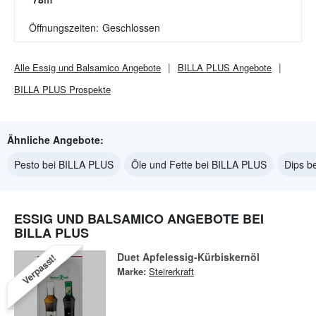
Öffnungszeiten:
Geschlossen
Alle
Essig und Balsamico
Angebote
BILLA PLUS
Angebote
BILLA PLUS
Prospekte
Ähnliche Angebote:
Pesto bei BILLA PLUS
Öle und Fette bei BILLA PLUS
Dips b
ESSIG UND BALSAMICO ANGEBOTE BEI
BILLA PLUS
Duet Apfelessig-Kürbiskernöl
Verpasst!
Marke:
Steirerkraft