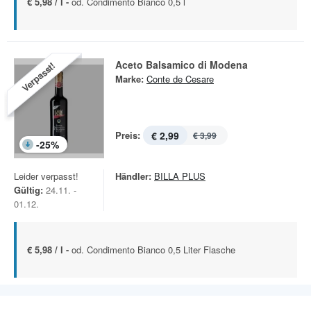
€ 5,98 / l -
od. Condimento Bianco 0,5 l
Aceto Balsamico di Modena
Verpasst!
Marke:
Conte de Cesare
Preis:
€ 2,99
€ 3,99
-
25
%
Leider verpasst!
Händler:
BILLA PLUS
Gültig:
24.11. -
01.12.
€ 5,98 / l -
od. Condimento Bianco 0,5 Liter Flasche