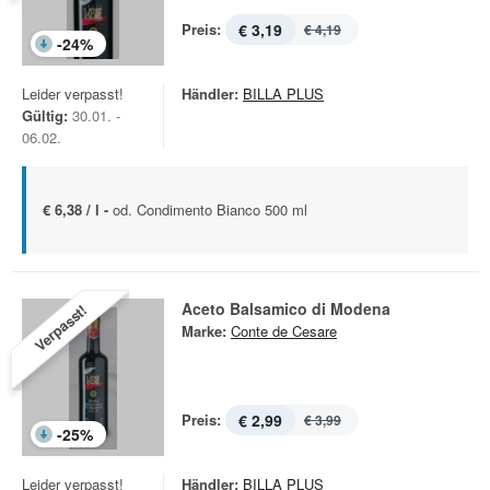
Preis:
€ 3,19
€ 4,19
-
24
%
Leider verpasst!
Händler:
BILLA PLUS
Gültig:
30.01. -
06.02.
€ 6,38 / l -
od. Condimento Bianco 500 ml
Aceto Balsamico di Modena
Verpasst!
Marke:
Conte de Cesare
Preis:
€ 2,99
€ 3,99
-
25
%
Leider verpasst!
Händler:
BILLA PLUS