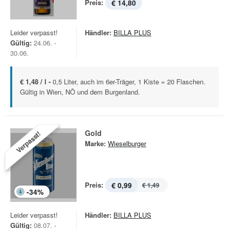
Preis:
€ 14,80
Leider verpasst!
Händler:
BILLA PLUS
Gültig:
24.06. -
30.06.
€ 1,48 / l -
0,5 Liter, auch im 6er-Träger, 1 Kiste = 20 Flaschen.
Gültig in Wien, NÖ und dem Burgenland.
Gold
Verpasst!
Marke:
Wieselburger
Preis:
€ 0,99
€ 1,49
-
34
%
Leider verpasst!
Händler:
BILLA PLUS
Gültig:
08.07. -