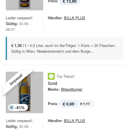
Preis:
€ 13,80
Leider verpasst!
Händler:
BILLA PLUS
Gültig:
30.06. -
08.07.
€ 1,38 / l -
0,5 Liter, auch im 6er-Träger, 1 Kiste = 20 Flaschen.
Gültig in Wien, Niederösterreich und dem Burge...
Verpasst!
Top Rabatt
Gold
Marke:
Wieselburger
Preis:
€ 0,69
€ 1,17
-
41
%
Leider verpasst!
Händler:
BILLA PLUS
Gültig:
30.06. -