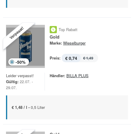
Verpasst!
Top Rabatt
Gold
Marke:
Wieselburger
Preis:
€ 0,74
€ 1,49
-
50
%
Leider verpasst!
Händler:
BILLA PLUS
Gültig:
22.07. -
29.07.
€ 1,48 / l -
0,5 Liter