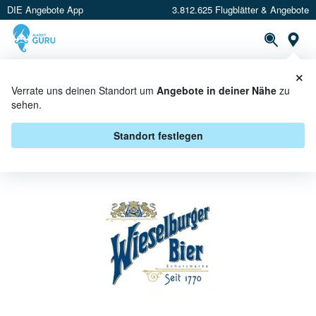
DIE Angebote App
3.812.625 Flugblätter & Angebote
St
×
PROSPEKTE
ANGEBOTE
CASHBACK
Verrate uns deinen Standort um
Angebote in deiner Nähe
zu
sehen.
WIESELBURGER BEI BILLA PLUS -
ANGEBOTE & AKTIONEN
Standort festlegen