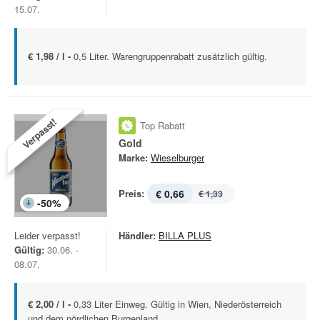
15.07.
€ 1,98 / l -
0,5 Liter. Warengruppenrabatt zusätzlich gültig.
Verpasst!
Top Rabatt
Gold
Marke:
Wieselburger
Preis:
€ 0,66
€ 1,33
-
50
%
Leider verpasst!
Händler:
BILLA PLUS
Gültig:
30.06. -
08.07.
€ 2,00 / l -
0,33 Liter Einweg. Gültig in Wien, Niederösterreich
und dem nördlichen Burgenland.