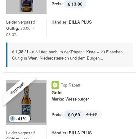
Preis:
€ 13,80
Leider verpasst!
Händler:
BILLA PLUS
Gültig:
30.06. -
08.07.
€ 1,38 / l -
0,5 Liter, auch im 6er-Träger 1 Kiste = 20 Flaschen.
Gültig in Wien, Niederösterreich und dem Burgen...
Verpasst!
Top Rabatt
Gold
Marke:
Wieselburger
Preis:
€ 0,69
€ 1,17
-
41
%
Leider verpasst!
Händler:
BILLA PLUS
Gültig:
30.06. -