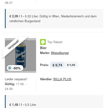
08.07.
€ 2,09 / l -
0,33 Liter, Gültig in Wien, Niederösterreich und dem
nördlichen Burgenland
Verpasst!
Top Rabatt
Bier
Marke:
Wieselburger
Preis:
€ 0,74
€ 1,49
-
50
%
Leider verpasst!
Händler:
BILLA PLUS
Gültig:
17.06. -
24.06.
€ 1,48 / l -
0,5 Liter