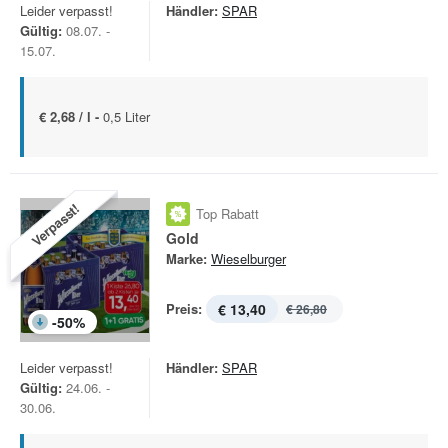
Leider verpasst!
Händler:
SPAR
Gültig:
08.07. -
15.07.
€ 2,68 / l -
0,5 Liter
Verpasst!
Top Rabatt
Gold
Marke:
Wieselburger
Preis:
€ 13,40
€ 26,80
-
50
%
Leider verpasst!
Händler:
SPAR
Gültig:
24.06. -
30.06.