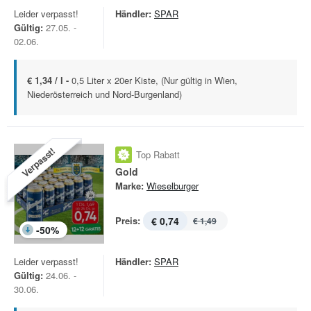
Leider verpasst!
Händler:
SPAR
Gültig:
27.05. -
02.06.
€ 1,34 / l -
0,5 Liter x 20er Kiste, (Nur gültig in Wien,
Niederösterreich und Nord-Burgenland)
Verpasst!
Top Rabatt
Gold
Marke:
Wieselburger
Preis:
€ 0,74
€ 1,49
-
50
%
Leider verpasst!
Händler:
SPAR
Gültig:
24.06. -
30.06.