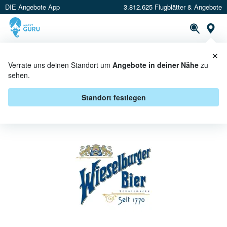
DIE Angebote App
3.812.625 Flugblätter & Angebote
St
×
PROSPEKTE
ANGEBOTE
CASHBACK
Verrate uns deinen Standort um
Angebote in deiner Nähe
zu
sehen.
WIESELBURGER BEI SPAR -
ANGEBOTE & AKTIONEN
Standort festlegen