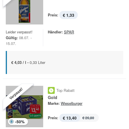
Preis:
€ 1,33
Leider verpasst!
Händler:
SPAR
Gültig:
08.07. -
15.07.
€ 4,03 / l -
0,33 Liter
Verpasst!
Top Rabatt
Gold
Marke:
Wieselburger
Preis:
€ 13,40
€ 26,80
-
50
%