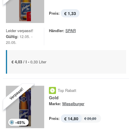
Preis:
€ 1,33
Leider verpasst!
Händler:
SPAR
Gültig:
12.05. -
20.05.
€ 4,03 / l -
0,33 Liter
Verpasst!
Top Rabatt
Gold
Marke:
Wieselburger
Preis:
€ 14,80
€ 26,80
-
45
%