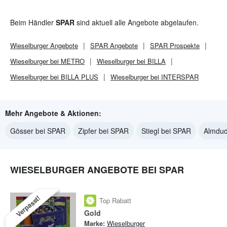
Beim Händler
SPAR
sind aktuell alle Angebote abgelaufen.
Wieselburger
Angebote
SPAR
Angebote
SPAR
Prospekte
Wieselburger bei METRO
Wieselburger bei BILLA
Wieselburger bei BILLA PLUS
Wieselburger bei INTERSPAR
Mehr Angebote & Aktionen:
Gösser bei SPAR
Zipfer bei SPAR
Stiegl bei SPAR
Almdud
WIESELBURGER ANGEBOTE BEI SPAR
Verpasst!
Top Rabatt
Gold
Marke:
Wieselburger