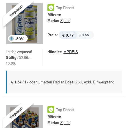
Verpasst!
Top Rabatt
Märzen
Marke:
Zipfer
Preis:
€ 0,77
€ 1,55
-
50
%
Leider verpasst!
Händler:
MPREIS
Gültig:
02.06. -
10.06.
€ 1,54 / l -
oder Limetten Radler Dose 0.5 l, exkl. Einwegpfand
Verpasst!
Top Rabatt
Märzen
Marke:
Zipfer