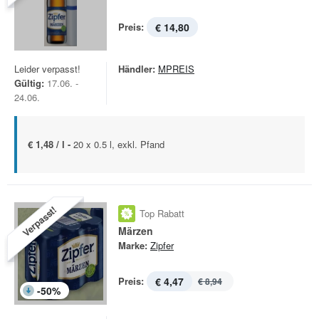
Preis:
€ 14,80
Leider verpasst!
Händler:
MPREIS
Gültig:
17.06. -
24.06.
€ 1,48 / l -
20 x 0.5 l, exkl. Pfand
Verpasst!
Top Rabatt
Märzen
Marke:
Zipfer
Preis:
€ 4,47
€ 8,94
-
50
%