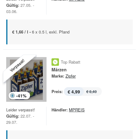
Gültig:
27.05. -
03.06.
€ 1,66 / l -
6 x 0.5 l, exkl. Pfand
Verpasst!
Top Rabatt
Märzen
Marke:
Zipfer
Preis:
€ 4,99
€ 8,40
-
41
%
Leider verpasst!
Händler:
MPREIS
Gültig:
22.07. -
29.07.