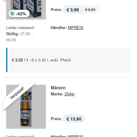
Preis:
€ 3,99
€ 6,90
-
42
%
Leider verpasst!
Händler:
MPREIS
Gültig:
27.05. -
03.06.
€ 2,02 / l -
6 x 0.33 l, exkl. Pfand
Märzen
Verpasst!
Marke:
Zipfer
Preis:
€ 13,80
Leider verpasst!
Händler:
MPREIS