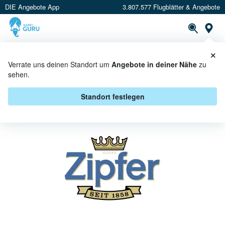
DIE Angebote App
3.807.577 Flugblätter & Angebote
St
×
PROSPEKTE
ANGEBOTE
CASHBACK
Verrate uns deinen Standort um
Angebote in deiner Nähe
zu
sehen.
ZIPFER BEI MPREIS - ANGEBOTE
& AKTIONEN
Standort festlegen