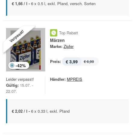
€ 1,66 / l -
6 x 0.5 l, exkl. Pfand, versch. Sorten
Verpasst!
Top Rabatt
Märzen
Marke:
Zipfer
Preis:
€ 3,99
€ 6,90
-
42
%
Leider verpasst!
Händler:
MPREIS
Gültig:
15.07. -
22.07.
€ 2,02 / l -
6 x 0.33 l, exkl. Pfand