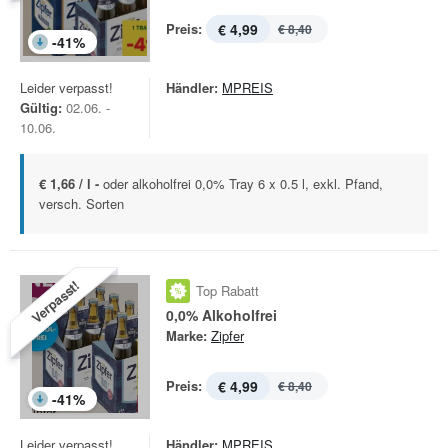
Preis:
€ 4,99
€ 8,40
-
41
%
Leider verpasst!
Händler:
MPREIS
Gültig:
02.06. -
10.06.
€ 1,66 / l -
oder alkoholfrei 0,0% Tray 6 x 0.5 l, exkl. Pfand,
versch. Sorten
Verpasst!
Top Rabatt
0,0% Alkoholfrei
Marke:
Zipfer
Preis:
€ 4,99
€ 8,40
-
41
%
Leider verpasst!
Händler:
MPREIS