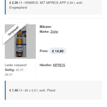
€ 2,39 / l -
HINWEIS: MIT MPREIS APP 0.33 l, exkl.
Eingwepfand
Märzen
Verpasst!
Marke:
Zipfer
Preis:
€ 14,80
Leider verpasst!
Händler:
MPREIS
Gültig:
22.07. -
29.07.
€ 1,48 / l -
20 x 0.5 l, exkl. Pfand