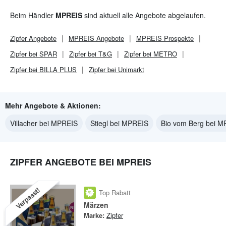
Beim Händler
MPREIS
sind aktuell alle Angebote abgelaufen.
Zipfer
Angebote
MPREIS
Angebote
MPREIS
Prospekte
Zipfer bei SPAR
Zipfer bei T&G
Zipfer bei METRO
Zipfer bei BILLA PLUS
Zipfer bei Unimarkt
Mehr Angebote & Aktionen:
Villacher bei MPREIS
Stiegl bei MPREIS
Bio vom Berg bei 
ZIPFER ANGEBOTE BEI MPREIS
Verpasst!
Top Rabatt
Märzen
Marke:
Zipfer