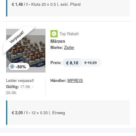
€ 1,48 / l -
Kiste 20 x 0.5 l, exkl. Pfand
Verpasst!
Top Rabatt
Märzen
Marke:
Zipfer
Preis:
€ 8,10
€ 16,20
-
50
%
Leider verpasst!
Händler:
MPREIS
Gültig:
17.06. -
20.06.
€ 2,05 / l -
12 x 0.33 l, Einweg