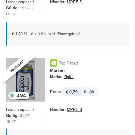
Leider verpasst!
Händler:
MPREIS
Gültig:
15.07. -
22.07.
€ 1,49 / l -
6 x 0.5 l, exkl. Einwegpfand
Verpasst!
Top Rabatt
Märzen
Marke:
Zipfer
Preis:
€ 0,79
€ 1,39
-
43
%
Leider verpasst!
Händler:
MPREIS
Gültig:
01.07. -
15.07.