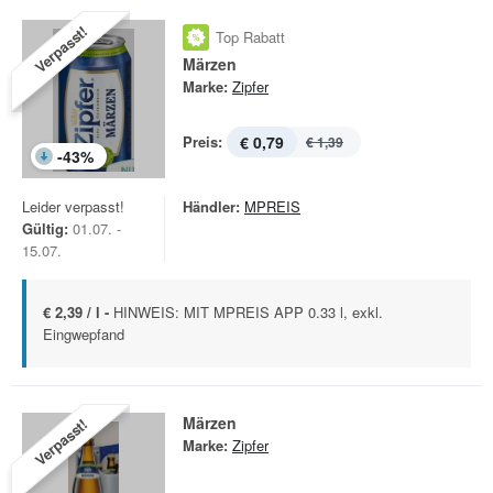
Verpasst!
Top Rabatt
Märzen
Marke:
Zipfer
Preis:
€ 0,79
€ 1,39
-
43
%
Leider verpasst!
Händler:
MPREIS
Gültig:
01.07. -
15.07.
€ 2,39 / l -
HINWEIS: MIT MPREIS APP 0.33 l, exkl.
Eingwepfand
Märzen
Verpasst!
Marke:
Zipfer