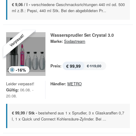
€ 9,06 / l -
verschiedene Geschmacksrichtungen 440 ml od. 500
ml z.B.: Pepsi, 440 ml Stk. Bei den abgebildeten Pr...
Wassersprudler Set Crystal 3.0
Verpasst!
Marke:
Sodastream
Preis:
€ 99,99
€ 119,00
-
16
%
Leider verpasst!
Händler:
METRO
Gültig:
06.08. -
20.08.
€ 99,99 / Stk -
bestehend aus 1 x Sprudler, 3 x Glaskaraffen 0,7
l, 1 x Quick und Connect Kohlensäure-Zylinder. Bei ...