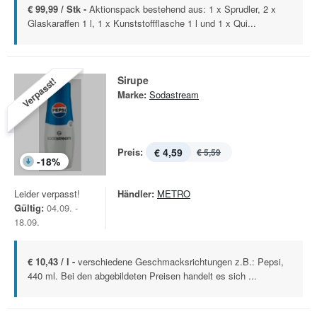
€ 99,99 / Stk -
Aktionspack bestehend aus: 1 x Sprudler, 2 x
Glaskaraffen 1 l, 1 x Kunststoffflasche 1 l und 1 x Qui...
Sirupe
Verpasst!
Marke:
Sodastream
Preis:
€ 4,59
€ 5,59
-
18
%
Leider verpasst!
Händler:
METRO
Gültig:
04.09. -
18.09.
€ 10,43 / l -
verschiedene Geschmacksrichtungen z.B.: Pepsi,
440 ml. Bei den abgebildeten Preisen handelt es sich ...