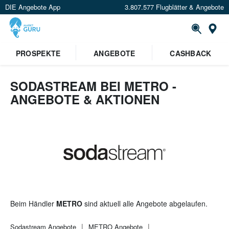
DIE Angebote App
3.807.577 Flugblätter & Angebote
St
PROSPEKTE
ANGEBOTE
CASHBACK
SODASTREAM BEI METRO -
ANGEBOTE & AKTIONEN
Beim Händler
METRO
sind aktuell alle Angebote abgelaufen.
Sodastream
Angebote
METRO
Angebote