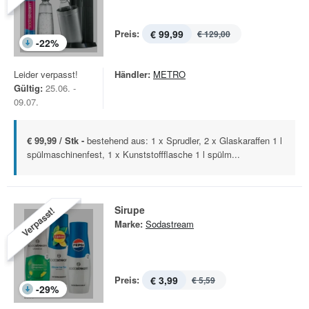
Preis:
€ 99,99
€ 129,00
-
22
%
Leider verpasst!
Händler:
METRO
Gültig:
25.06. -
09.07.
€ 99,99 / Stk -
bestehend aus: 1 x Sprudler, 2 x Glaskaraffen 1 l
spülmaschinenfest, 1 x Kunststoffflasche 1 l spülm...
Sirupe
Verpasst!
Marke:
Sodastream
Preis:
€ 3,99
€ 5,59
-
29
%