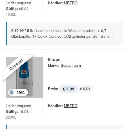
Leider verpasst!
Händler:
METRO
Gültig:
05.03. -
19.03.
€ 84,99 / Stk -
bestehend aus: 1x Wassersprudler, 1x 0,7 l
Glaskaraffe, 1x Quick Connect CO2-Zylinder per Set. Bei d...
Sirupe
Verpasst!
Marke:
Sodastream
Preis:
€ 3,99
€ 5,59
-
29
%
Leider verpasst!
Händler:
METRO
Gültig:
16.04. -
30.04.