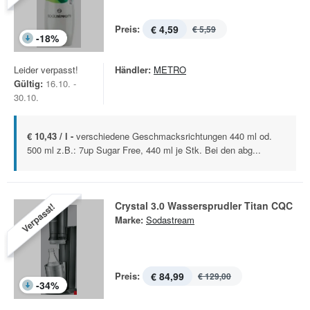
Preis:
€ 4,59
€ 5,59
-
18
%
Leider verpasst!
Händler:
METRO
Gültig:
16.10. -
30.10.
€ 10,43 / l -
verschiedene Geschmacksrichtungen 440 ml od.
500 ml z.B.: 7up Sugar Free, 440 ml je Stk. Bei den abg...
Crystal 3.0 Wassersprudler Titan CQC
Verpasst!
Marke:
Sodastream
Preis:
€ 84,99
€ 129,00
-
34
%