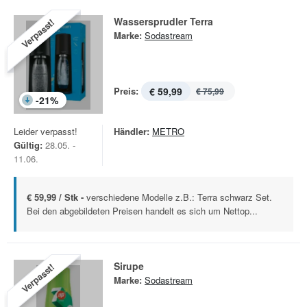
Wassersprudler Terra
Verpasst!
Marke:
Sodastream
Preis:
€ 59,99
€ 75,99
-
21
%
Leider verpasst!
Händler:
METRO
Gültig:
28.05. -
11.06.
€ 59,99 / Stk -
verschiedene Modelle z.B.: Terra schwarz Set.
Bei den abgebildeten Preisen handelt es sich um Nettop...
Sirupe
Verpasst!
Marke:
Sodastream