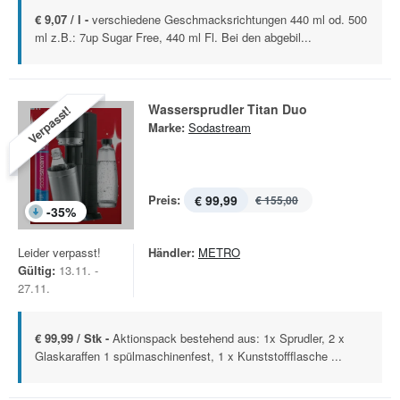
€ 9,07 / l -
verschiedene Geschmacksrichtungen 440 ml od. 500
ml z.B.: 7up Sugar Free, 440 ml Fl. Bei den abgebil...
Wassersprudler Titan Duo
Verpasst!
Marke:
Sodastream
Preis:
€ 99,99
€ 155,00
-
35
%
Leider verpasst!
Händler:
METRO
Gültig:
13.11. -
27.11.
€ 99,99 / Stk -
Aktionspack bestehend aus: 1x Sprudler, 2 x
Glaskaraffen 1 spülmaschinenfest, 1 x Kunststoffflasche ...