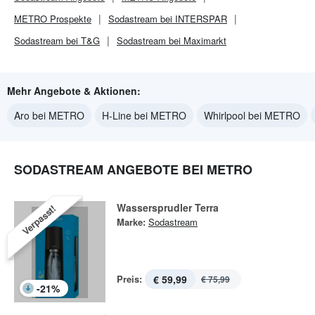
METRO
Prospekte
Sodastream bei INTERSPAR
Sodastream bei T&G
Sodastream bei Maximarkt
Mehr Angebote & Aktionen:
Aro bei METRO
H-Line bei METRO
Whirlpool bei METRO
SODASTREAM ANGEBOTE BEI METRO
Wassersprudler Terra
Verpasst!
Marke:
Sodastream
Preis:
€ 59,99
€ 75,99
-
21
%