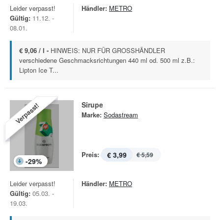
Leider verpasst!
Händler:
METRO
Gültig:
11.12. -
08.01.
€ 9,06 / l -
HINWEIS: NUR FÜR GROSSHÄNDLER
verschiedene Geschmacksrichtungen 440 ml od. 500 ml z.B.:
Lipton Ice T...
Sirupe
Verpasst!
Marke:
Sodastream
Preis:
€ 3,99
€ 5,59
-
29
%
Leider verpasst!
Händler:
METRO
Gültig:
05.03. -
19.03.