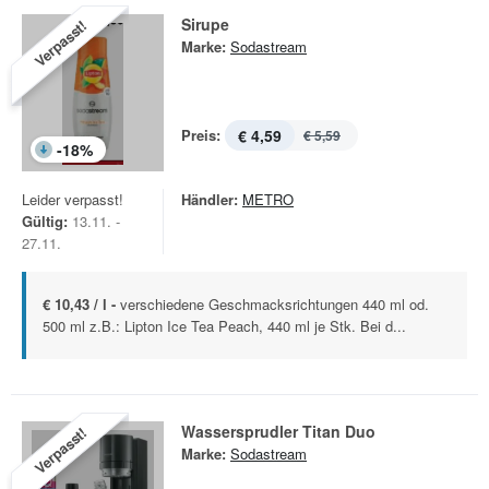
Sirupe
Verpasst!
Marke:
Sodastream
Preis:
€ 4,59
€ 5,59
-
18
%
Leider verpasst!
Händler:
METRO
Gültig:
13.11. -
27.11.
€ 10,43 / l -
verschiedene Geschmacksrichtungen 440 ml od.
500 ml z.B.: Lipton Ice Tea Peach, 440 ml je Stk. Bei d...
Wassersprudler Titan Duo
Verpasst!
Marke:
Sodastream