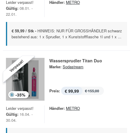
Leider verpasst!
Händler:
METRO
Gültig:
08.01. -
22.01.
€ 59,99 / Stk -
HINWEIS: NUR FÜR GROSSHÄNDLER schwarz
bestehend aus: 1 x Sprudler, 1 x Kunststoffflasche 1l und 1 x ...
Wassersprudler Titan Duo
Verpasst!
Marke:
Sodastream
Preis:
€ 99,99
€ 155,00
-
35
%
Leider verpasst!
Händler:
METRO
Gültig:
16.04. -
30.04.