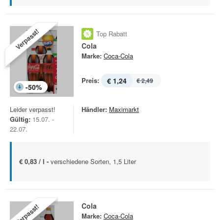
Verpasst!
Top Rabatt
Cola
Marke:
Coca-Cola
Preis:
€ 1,24
€ 2,49
-
50
%
Leider verpasst!
Händler:
Maximarkt
Gültig:
15.07. -
22.07.
€ 0,83 / l -
verschiedene Sorten, 1,5 Liter
Cola
Verpasst!
Marke:
Coca-Cola