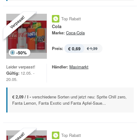
Verpasst!
Top Rabatt
Cola
Marke:
Coca-Cola
Preis:
€ 0,69
€ 1,39
-
50
%
Leider verpasst!
Händler:
Maximarkt
Gültig:
12.05. -
20.05.
€ 2,09 / l -
verschiedene Sorten und jetzt neu: Sprite Chill zero,
Fanta Lemon, Fanta Exotic und Fanta Apfel-Saue...
Verpasst!
Top Rabatt