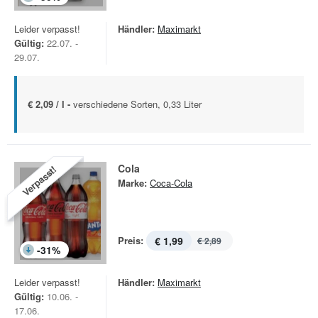
Leider verpasst!
Händler:
Maximarkt
Gültig:
22.07. -
29.07.
€ 2,09 / l -
verschiedene Sorten, 0,33 Liter
Cola
Verpasst!
Marke:
Coca-Cola
Preis:
€ 1,99
€ 2,89
-
31
%
Leider verpasst!
Händler:
Maximarkt
Gültig:
10.06. -
17.06.