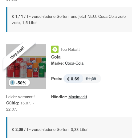
€ 1,11 / l -
verschiedene Sorten, und jetzt NEU: Coca-Cola zero
zero, 1,5 Liter
Verpasst!
Top Rabatt
Cola
Marke:
Coca-Cola
Preis:
€ 0,69
€ 1,39
-
50
%
Leider verpasst!
Händler:
Maximarkt
Gültig:
15.07. -
22.07.
€ 2,09 / l -
verschiedene Sorten, 0,33 Liter