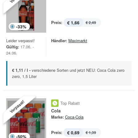
Preis:
€ 1,66
€ 2,49
-
33
%
Leider verpasst!
Händler:
Maximarkt
Gültig:
17.06. -
24.06.
€ 1,11 / l -
verschiedene Sorten und jetzt NEU: Coca Cola zero
zero, 1,5 Liter
Verpasst!
Top Rabatt
Cola
Marke:
Coca-Cola
Preis:
€ 0,69
€ 1,39
-
50
%