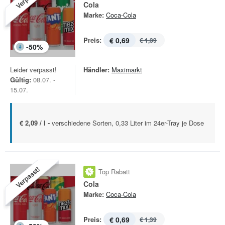
Cola
Marke:
Coca-Cola
Preis:
€ 0,69
€ 1,39
-
50
%
Leider verpasst!
Händler:
Maximarkt
Gültig:
08.07. -
15.07.
€ 2,09 / l -
verschiedene Sorten, 0,33 Liter im 24er-Tray je Dose
Verpasst!
Top Rabatt
Cola
Marke:
Coca-Cola
Preis:
€ 0,69
€ 1,39