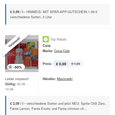
€ 0,99 / l -
HINWEIS: MIT SPAR-APP-GUTSCHEIN 1.59 €
verschiedene Sorten, 2 Liter
Verpasst!
Top Rabatt
Cola
Marke:
Coca-Cola
Preis:
€ 0,69
€ 1,39
-
50
%
Leider verpasst!
Händler:
Maximarkt
Gültig:
02.06. -
10.06.
€ 2,09 / l -
verschiedene Sorten und jetzt NEU: Sprite Chill Zero,
Fanta Lemon, Fanta Exotic und Fanta crimson ch...