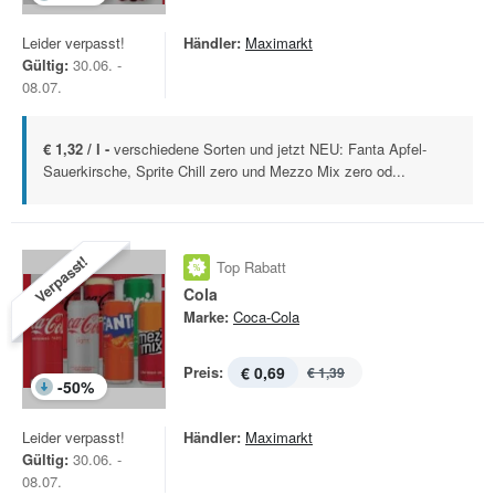
Leider verpasst!
Händler:
Maximarkt
Gültig:
30.06. -
08.07.
€ 1,32 / l -
verschiedene Sorten und jetzt NEU: Fanta Apfel-
Sauerkirsche, Sprite Chill zero und Mezzo Mix zero od...
Verpasst!
Top Rabatt
Cola
Marke:
Coca-Cola
Preis:
€ 0,69
€ 1,39
-
50
%
Leider verpasst!
Händler:
Maximarkt
Gültig:
30.06. -
08.07.