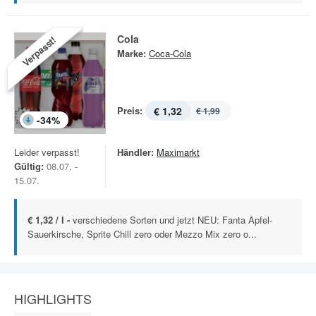
Cola
Verpasst!
Marke:
Coca-Cola
Preis:
€ 1,32
€ 1,99
-
34
%
Leider verpasst!
Händler:
Maximarkt
Gültig:
08.07. -
15.07.
€ 1,32 / l -
verschiedene Sorten und jetzt NEU: Fanta Apfel-
Sauerkirsche, Sprite Chill zero oder Mezzo Mix zero o...
HIGHLIGHTS