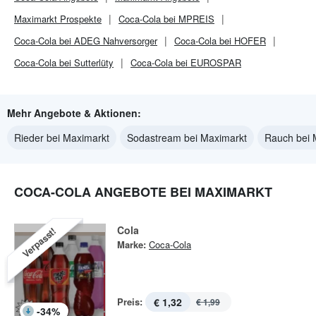
Maximarkt
Prospekte
Coca-Cola bei MPREIS
Coca-Cola bei ADEG Nahversorger
Coca-Cola bei HOFER
Coca-Cola bei Sutterlüty
Coca-Cola bei EUROSPAR
Mehr Angebote & Aktionen:
Rieder bei Maximarkt
Sodastream bei Maximarkt
Rauch bei 
COCA-COLA ANGEBOTE BEI MAXIMARKT
Cola
Verpasst!
Marke:
Coca-Cola
Preis:
€ 1,32
€ 1,99
-
34
%