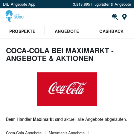
DIE Angebote App
3.813.895 Flugblätter & Angebote
St
×
PROSPEKTE
ANGEBOTE
CASHBACK
Verrate uns deinen Standort um
Angebote in deiner Nähe
zu
sehen.
COCA-COLA BEI MAXIMARKT -
ANGEBOTE & AKTIONEN
Standort festlegen
Beim Händler
Maximarkt
sind aktuell alle Angebote abgelaufen.
Coca-Cola
Angebote
Maximarkt
Angebote