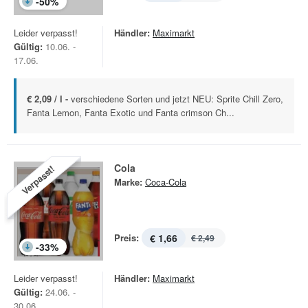
-
50
%
Leider verpasst!
Händler:
Maximarkt
Gültig:
10.06. -
17.06.
€ 2,09 / l -
verschiedene Sorten und jetzt NEU: Sprite Chill Zero,
Fanta Lemon, Fanta Exotic und Fanta crimson Ch...
Cola
Verpasst!
Marke:
Coca-Cola
Preis:
€ 1,66
€ 2,49
-
33
%
Leider verpasst!
Händler:
Maximarkt
Gültig:
24.06. -
30.06.