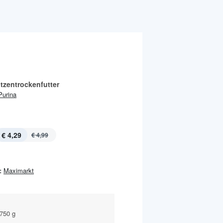
tzentrockenfutter
Purina
€ 4,29
€ 4,99
:
Maximarkt
 750 g