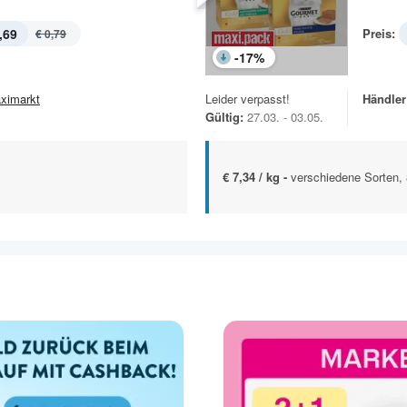
,69
Preis:
€ 0,79
-
17
%
ximarkt
Leider verpasst!
Händler
Gültig:
27.03. - 03.05.
€ 7,34 / kg -
verschiedene Sorten, 