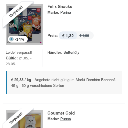
Felix Snacks
Verpasst!
Marke:
Purina
Preis:
€ 1,32
€ 1,99
-
34
%
Leider verpasst!
Händler:
Sutterlüty
Gültig:
21.05. -
28.05.
€ 29,33 / kg -
Angebote nicht gültig im Markt Dornbirn Bahnhof.
45 g - 60 g verschiedene Sorten
Gourmet Gold
Verpasst!
Marke:
Purina