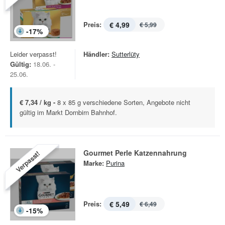
Preis:
€ 4,99
€ 5,99
-
17
%
Leider verpasst!
Händler:
Sutterlüty
Gültig:
18.06. -
25.06.
€ 7,34 / kg -
8 x 85 g verschiedene Sorten, Angebote nicht
gültig im Markt Dornbirn Bahnhof.
Gourmet Perle Katzennahrung
Verpasst!
Marke:
Purina
Preis:
€ 5,49
€ 6,49
-
15
%