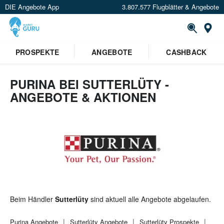
DIE Angebote App
3.807.577 Flugblätter & Angebote
St
×
PROSPEKTE
ANGEBOTE
CASHBACK
Verrate uns deinen Standort um
Angebote in deiner Nähe
zu
sehen.
PURINA BEI SUTTERLÜTY -
ANGEBOTE & AKTIONEN
Standort festlegen
Beim Händler
Sutterlüty
sind aktuell alle Angebote abgelaufen.
Purina
Angebote
Sutterlüty
Angebote
Sutterlüty
Prospekte