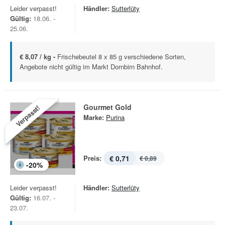
Leider verpasst!
Händler:
Sutterlüty
Gültig:
18.06. -
25.06.
€ 8,07 / kg -
Frischebeutel 8 x 85 g verschiedene Sorten,
Angebote nicht gültig im Markt Dornbirn Bahnhof.
Gourmet Gold
Verpasst!
Marke:
Purina
Preis:
€ 0,71
€ 0,89
-
20
%
Leider verpasst!
Händler:
Sutterlüty
Gültig:
16.07. -
23.07.