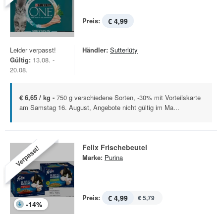
Preis:
€ 4,99
Leider verpasst!
Händler:
Sutterlüty
Gültig:
13.08. -
20.08.
€ 6,65 / kg -
750 g verschiedene Sorten, -30% mit Vorteilskarte
am Samstag 16. August, Angebote nicht gültig im Ma...
Felix Frischebeutel
Verpasst!
Marke:
Purina
Preis:
€ 4,99
€ 5,79
-
14
%