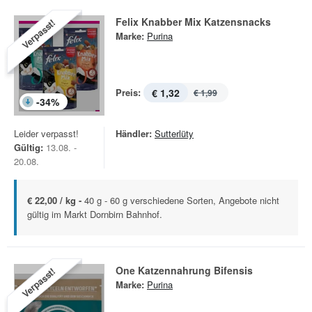
Felix Knabber Mix Katzensnacks
Verpasst!
Marke:
Purina
Preis:
€ 1,32
€ 1,99
-
34
%
Leider verpasst!
Händler:
Sutterlüty
Gültig:
13.08. -
20.08.
€ 22,00 / kg -
40 g - 60 g verschiedene Sorten, Angebote nicht
gültig im Markt Dornbirn Bahnhof.
One Katzennahrung Bifensis
Verpasst!
Marke:
Purina