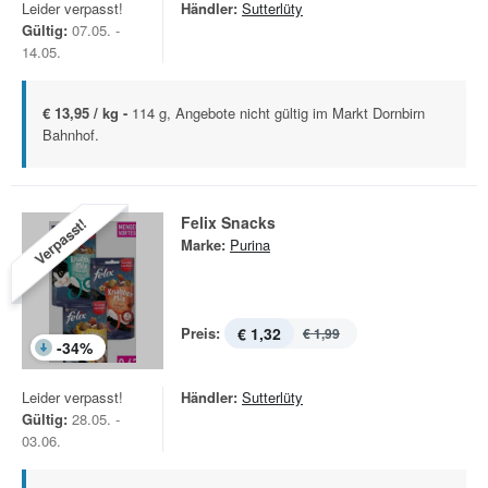
Leider verpasst!
Händler:
Sutterlüty
Gültig:
07.05. -
14.05.
€ 13,95 / kg -
114 g, Angebote nicht gültig im Markt Dornbirn
Bahnhof.
Felix Snacks
Verpasst!
Marke:
Purina
Preis:
€ 1,32
€ 1,99
-
34
%
Leider verpasst!
Händler:
Sutterlüty
Gültig:
28.05. -
03.06.