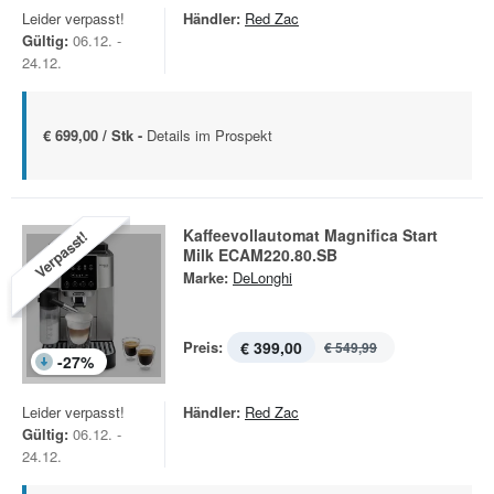
Leider verpasst!
Händler:
Red Zac
Gültig:
06.12. -
24.12.
€ 699,00 / Stk -
Details im Prospekt
Kaffeevollautomat Magnifica Start
Verpasst!
Milk ECAM220.80.SB
Marke:
DeLonghi
Preis:
€ 399,00
€ 549,99
-
27
%
Leider verpasst!
Händler:
Red Zac
Gültig:
06.12. -
24.12.