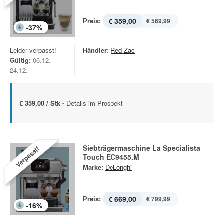
Preis:
€ 359,00
€ 569,99
-
37
%
Leider verpasst!
Händler:
Red Zac
Gültig:
06.12. -
24.12.
€ 359,00 / Stk -
Details im Prospekt
Siebträgermaschine La Specialista
Verpasst!
Touch EC9455.M
Marke:
DeLonghi
Preis:
€ 669,00
€ 799,99
-
16
%