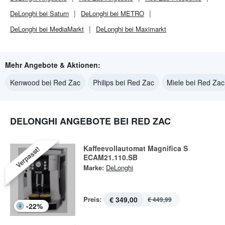
DeLonghi bei Saturn
DeLonghi bei METRO
DeLonghi bei MediaMarkt
DeLonghi bei Maximarkt
Mehr Angebote & Aktionen:
Kenwood bei Red Zac
Philips bei Red Zac
Miele bei Red Zac
DELONGHI ANGEBOTE BEI RED ZAC
Kaffeevollautomat Magnifica S
Verpasst!
ECAM21.110.SB
Marke:
DeLonghi
Preis:
€ 349,00
€ 449,99
-
22
%