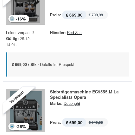
Preis:
€ 669,00
€ 799,99
-
16
%
Leider verpasst!
Händler:
Red Zac
Gültig:
25.12. -
14.01.
€ 669,00 / Stk -
Details im Prospekt
Siebträgermaschine EC9555.M La
Verpasst!
Specialista Opera
Marke:
DeLonghi
Preis:
€ 699,00
€ 949,99
-
26
%