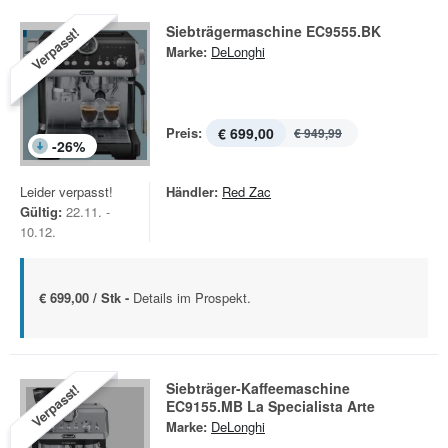
Siebträgermaschine EC9555.BK
Verpasst!
Marke:
DeLonghi
Preis:
€ 699,00
€ 949,99
-
26
%
Leider verpasst!
Händler:
Red Zac
Gültig:
22.11. -
10.12.
€ 699,00 / Stk -
Details im Prospekt.
Siebträger-Kaffeemaschine
Verpasst!
EC9155.MB La Specialista Arte
Marke:
DeLonghi