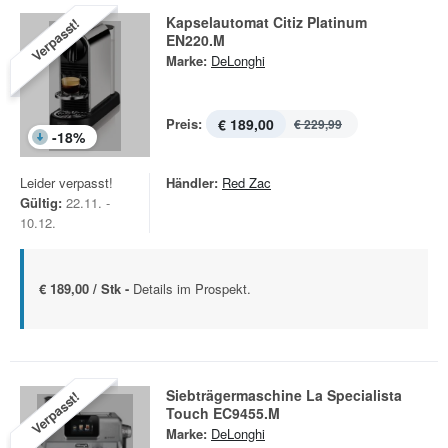
Kapselautomat Citiz Platinum
Verpasst!
EN220.M
Marke:
DeLonghi
Preis:
€ 189,00
€ 229,99
-
18
%
Leider verpasst!
Händler:
Red Zac
Gültig:
22.11. -
10.12.
€ 189,00 / Stk -
Details im Prospekt.
Siebträgermaschine La Specialista
Verpasst!
Touch EC9455.M
Marke:
DeLonghi