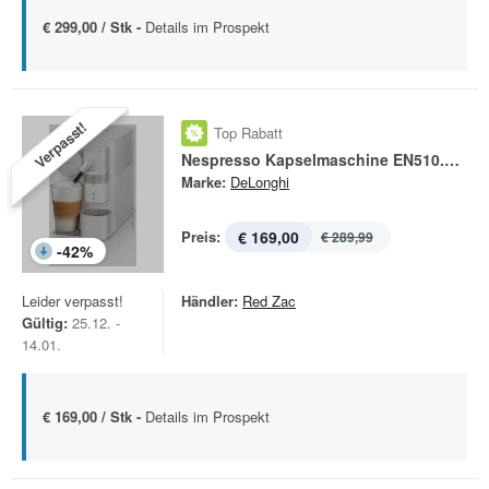
€ 299,00 / Stk -
Details im Prospekt
Verpasst!
Top Rabatt
Nespresso Kapselmaschine EN510.W Lattissima One
Marke:
DeLonghi
Preis:
€ 169,00
€ 289,99
-
42
%
Leider verpasst!
Händler:
Red Zac
Gültig:
25.12. -
14.01.
€ 169,00 / Stk -
Details im Prospekt