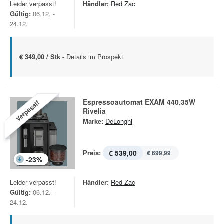
Leider verpasst!
Händler:
Red Zac
Gültig:
06.12. -
24.12.
€ 349,00 / Stk -
Details im Prospekt
Espressoautomat EXAM 440.35W
Verpasst!
Rivelia
Marke:
DeLonghi
Preis:
€ 539,00
€ 699,99
-
23
%
Leider verpasst!
Händler:
Red Zac
Gültig:
06.12. -
24.12.