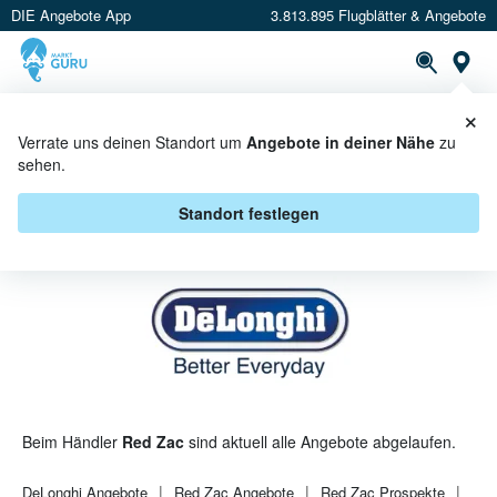
DIE Angebote App
3.813.895 Flugblätter & Angebote
St
×
PROSPEKTE
ANGEBOTE
CASHBACK
Verrate uns deinen Standort um
Angebote in deiner Nähe
zu
sehen.
DELONGHI BEI RED ZAC -
ANGEBOTE & AKTIONEN
Standort festlegen
Beim Händler
Red Zac
sind aktuell alle Angebote abgelaufen.
DeLonghi
Angebote
Red Zac
Angebote
Red Zac
Prospekte