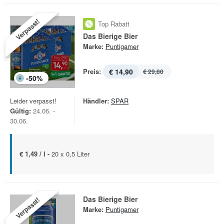
Verpasst!
Top Rabatt
Das Bierige Bier
Marke:
Puntigamer
Preis:
€ 14,90
€ 29,80
-
50
%
Leider verpasst!
Händler:
SPAR
Gültig:
24.06. -
30.06.
€ 1,49 / l -
20 x 0,5 Liter
Das Bierige Bier
Verpasst!
Marke:
Puntigamer