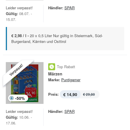
Leider verpasst!
Händler:
SPAR
Gültig:
08.07. -
15.07.
€ 2,98 / l -
20 x 0,5 Liter Nur gültig in Steiermark, Süd-
Burgenland, Kärnten und Osttirol
Verpasst!
Top Rabatt
Märzen
Marke:
Puntigamer
Preis:
€ 14,90
€ 29,80
-
50
%
Leider verpasst!
Händler:
SPAR
Gültig:
10.06. -
17.06.