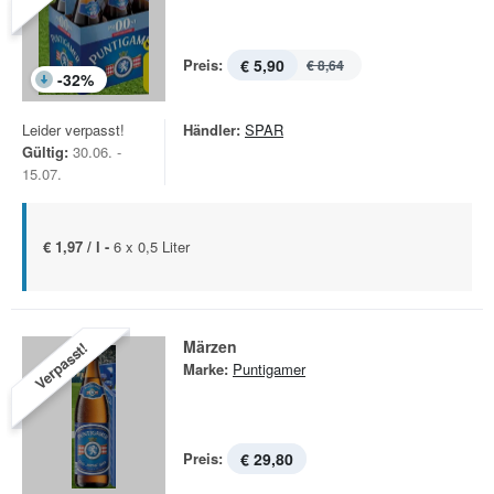
Preis:
€ 5,90
€ 8,64
-
32
%
Leider verpasst!
Händler:
SPAR
Gültig:
30.06. -
15.07.
€ 1,97 / l -
6 x 0,5 Liter
Märzen
Verpasst!
Marke:
Puntigamer
Preis:
€ 29,80