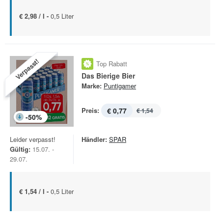
€ 2,98 / l -
0,5 Liter
Verpasst!
Top Rabatt
Das Bierige Bier
Marke:
Puntigamer
Preis:
€ 0,77
€ 1,54
-
50
%
Leider verpasst!
Händler:
SPAR
Gültig:
15.07. -
29.07.
€ 1,54 / l -
0,5 Liter