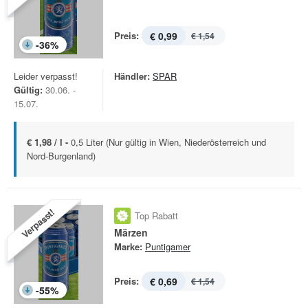
Preis:
€ 0,99
€ 1,54
-
36
%
Leider verpasst!
Händler:
SPAR
Gültig:
30.06. -
15.07.
€ 1,98 / l -
0,5 Liter (Nur gültig in Wien, Niederösterreich und
Nord-Burgenland)
Verpasst!
Top Rabatt
Märzen
Marke:
Puntigamer
Preis:
€ 0,69
€ 1,54
-
55
%