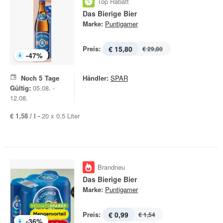
Top Rabatt
Das Bierige Bier
Marke:
Puntigamer
Preis:
€ 15,80
€ 29,80
-
47
%
Noch
5
Tage
Händler:
SPAR
Gültig:
05.08. -
12.08.
€ 1,58 / l -
20 x 0,5 Liter
Brandneu
Das Bierige Bier
Marke:
Puntigamer
Preis:
€ 0,99
€ 1,54
-
36
%