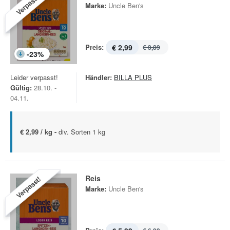
Verpasst!
Marke:
Uncle Ben's
Preis:
€ 2,99
€ 3,89
-
23
%
Leider verpasst!
Händler:
BILLA PLUS
Gültig:
28.10. -
04.11.
€ 2,99 / kg -
div. Sorten 1 kg
Reis
Verpasst!
Marke:
Uncle Ben's