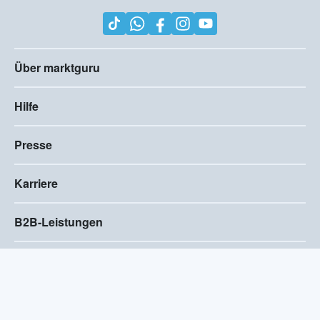
Über marktguru
Hilfe
Presse
Karriere
B2B-Leistungen
Impressum
AGB
Compliance
Barrierefreiheitserklärung
Datenschutz
Privatsphären-Einstellungen
2026
©
Visivo Consulting GmbH