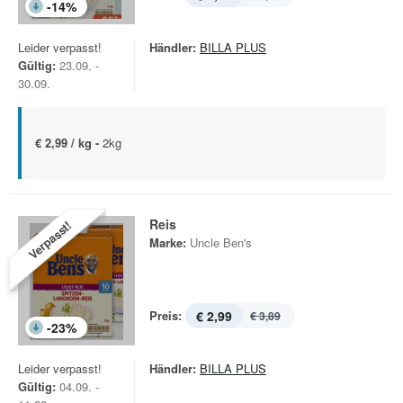
-
14
%
Leider verpasst!
Händler:
BILLA PLUS
Gültig:
23.09. -
30.09.
€ 2,99 / kg -
2kg
Reis
Verpasst!
Marke:
Uncle Ben's
Preis:
€ 2,99
€ 3,89
-
23
%
Leider verpasst!
Händler:
BILLA PLUS
Gültig:
04.09. -