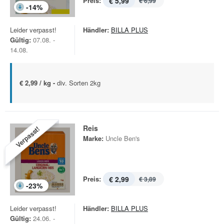
Preis:
€ 5,99
€ 6,99
-
14
%
Leider verpasst!
Händler:
BILLA PLUS
Gültig:
07.08. -
14.08.
€ 2,99 / kg -
div. Sorten 2kg
Reis
Verpasst!
Marke:
Uncle Ben's
Preis:
€ 2,99
€ 3,89
-
23
%
Leider verpasst!
Händler:
BILLA PLUS
Gültig:
24.06. -