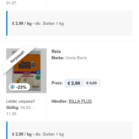
01.07.
€ 2,99 / kg -
div. Sorten 1 kg
Reis
Verpasst!
Marke:
Uncle Ben's
Preis:
€ 2,99
€ 3,89
-
23
%
Leider verpasst!
Händler:
BILLA PLUS
Gültig:
04.03. -
11.03.
€ 2,99 / kg -
div. Sorten 1 kg