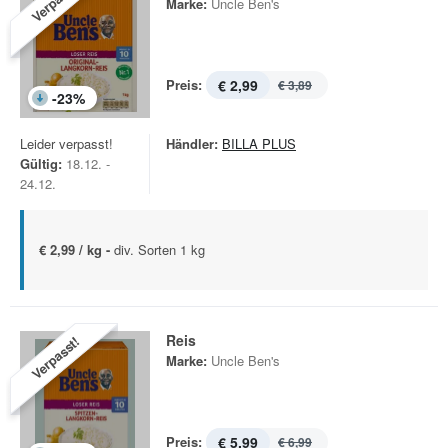
Verpasst!
Marke:
Uncle Ben's
Preis:
€ 2,99
€ 3,89
-
23
%
Leider verpasst!
Händler:
BILLA PLUS
Gültig:
18.12. -
24.12.
€ 2,99 / kg -
div. Sorten 1 kg
Reis
Verpasst!
Marke:
Uncle Ben's
Preis:
€ 5,99
€ 6,99