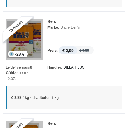
Reis
Verpasst!
Marke:
Uncle Ben's
Preis:
€ 2,99
€ 3,89
-
23
%
Leider verpasst!
Händler:
BILLA PLUS
Gültig:
03.07. -
10.07.
€ 2,99 / kg -
div. Sorten 1 kg
Reis