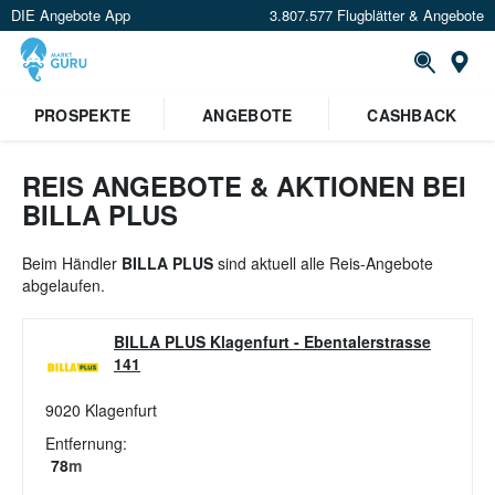
DIE Angebote App
3.807.577 Flugblätter & Angebote
St
×
PROSPEKTE
ANGEBOTE
CASHBACK
Verrate uns deinen Standort um
Angebote in deiner Nähe
zu
sehen.
REIS ANGEBOTE & AKTIONEN BEI
BILLA PLUS
Standort festlegen
Beim Händler
BILLA PLUS
sind aktuell alle Reis-Angebote
abgelaufen.
BILLA PLUS Klagenfurt
-
Ebentalerstrasse
141
9020
Klagenfurt
Entfernung:
78
m