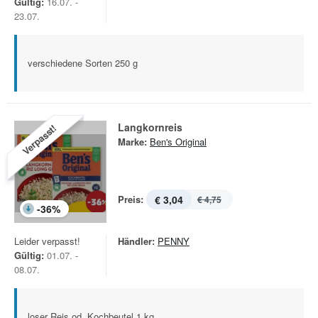
Gültig:
16.07. -
23.07.
verschiedene Sorten 250 g
Langkornreis
Verpasst!
Marke:
Ben's Original
Preis:
€ 3,04
€ 4,75
-
36
%
Leider verpasst!
Händler:
PENNY
Gültig:
01.07. -
08.07.
loser Reis od. Kochbeutel 1 kg