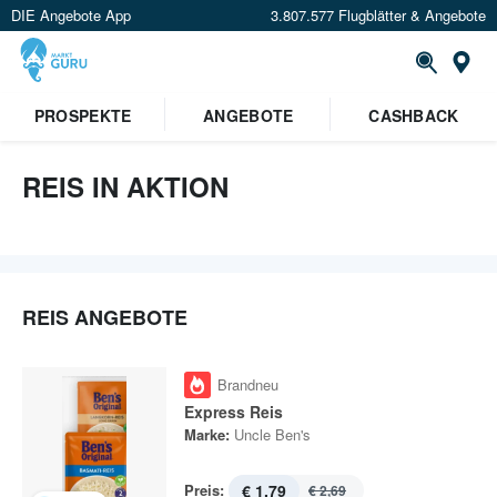
DIE Angebote App
3.807.577 Flugblätter & Angebote
St
×
PROSPEKTE
ANGEBOTE
CASHBACK
Verrate uns deinen Standort um
Angebote in deiner Nähe
zu
sehen.
REIS IN AKTION
Standort festlegen
REIS ANGEBOTE
Brandneu
Express Reis
Marke:
Uncle Ben's
Preis:
€ 1,79
€ 2,69