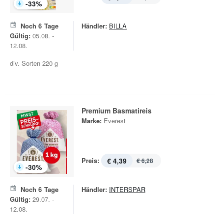
-
33
%
Noch
6
Tage
Händler:
BILLA
Gültig:
05.08. -
12.08.
div. Sorten 220 g
Premium Basmatireis
Marke:
Everest
Preis:
€ 4,39
€ 6,28
-
30
%
Noch
6
Tage
Händler:
INTERSPAR
Gültig:
29.07. -
12.08.