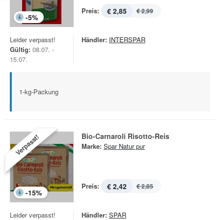
Preis:
€ 2,85
€ 2,99
-
5
%
Leider verpasst!
Händler:
INTERSPAR
Gültig:
08.07. -
15.07.
1-kg-Packung
Bio-Carnaroli Risotto-Reis
Verpasst!
Marke:
Spar Natur pur
Preis:
€ 2,42
€ 2,85
-
15
%
Leider verpasst!
Händler:
SPAR