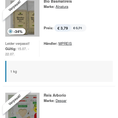
Bio Basmatireis
Verpasst!
Marke:
Alnatura
Preis:
€ 3,79
€ 5,71
-
34
%
Leider verpasst!
Händler:
MPREIS
Gültig:
15.07. -
22.07.
1 kg
Reis Arborio
Verpasst!
Marke:
Despar