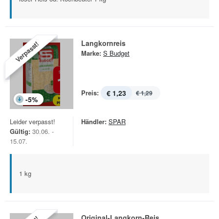
Langkornreis
Verpasst!
Marke:
S Budget
Preis:
€ 1,23
€ 1,29
-
5
%
Leider verpasst!
Händler:
SPAR
Gültig:
30.06. -
15.07.
1 kg
Original-Langkorn-Reis