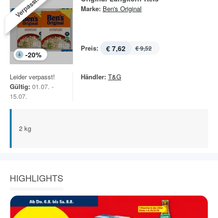
Verpasst!
Marke:
Ben's Original
Preis:
€ 7,62
€ 9,52
-
20
%
Leider verpasst!
Händler:
T&G
Gültig:
01.07. -
15.07.
2 kg
HIGHLIGHTS