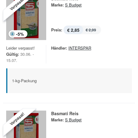
Verpasst!
Marke:
S Budget
Preis:
€ 2,85
€ 2,99
-
5
%
Leider verpasst!
Händler:
INTERSPAR
Gültig:
30.06. -
15.07.
1-kg-Packung
Basmati Reis
Verpasst!
Marke:
S Budget