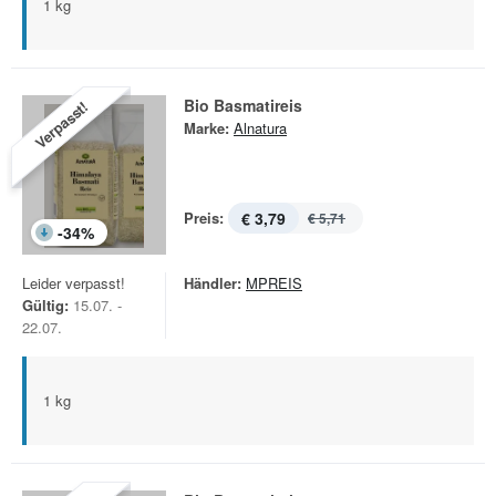
1 kg
Bio Basmatireis
Verpasst!
Marke:
Alnatura
Preis:
€ 3,79
€ 5,71
-
34
%
Leider verpasst!
Händler:
MPREIS
Gültig:
15.07. -
22.07.
1 kg