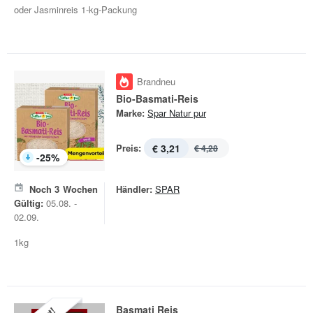
oder Jasminreis 1-kg-Packung
Brandneu
Bio-Basmati-Reis
Marke:
Spar Natur pur
Preis:
€ 3,21
€ 4,28
-
25
%
Noch
3
Wochen
Händler:
SPAR
Gültig:
05.08. -
02.09.
1kg
Basmati Reis