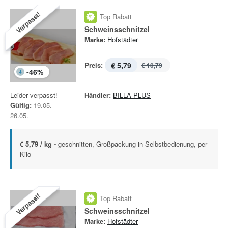
Verpasst!
Top Rabatt
Schweinsschnitzel
Marke:
Hofstädter
Preis:
€ 5,79
€ 10,79
-
46
%
Leider verpasst!
Händler:
BILLA PLUS
Gültig:
19.05. -
26.05.
€ 5,79 / kg -
geschnitten, Großpackung in Selbstbedienung, per
Kilo
Verpasst!
Top Rabatt
Schweinsschnitzel
Marke:
Hofstädter