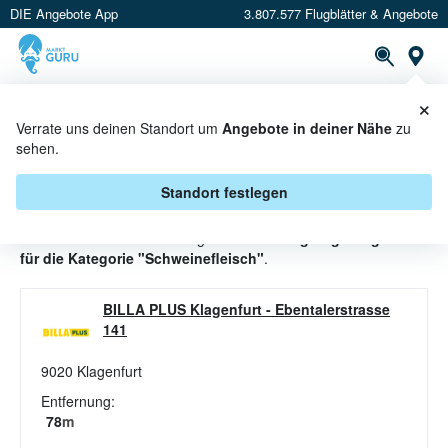
DIE Angebote App
3.807.577 Flugblätter & Angebote
St
×
PROSPEKTE
ANGEBOTE
CASHBACK
Verrate uns deinen Standort um
Angebote in deiner Nähe
zu
sehen.
SCHWEINEFLEISCH ANGEBOTE &
AKTIONEN BEI BILLA PLUS
Standort festlegen
Beim Händler
BILLA PLUS
gibt es aktuell
2 gültige Angebote
für die Kategorie "Schweinefleisch"
.
BILLA PLUS Klagenfurt
-
Ebentalerstrasse
141
9020
Klagenfurt
Entfernung:
78
m