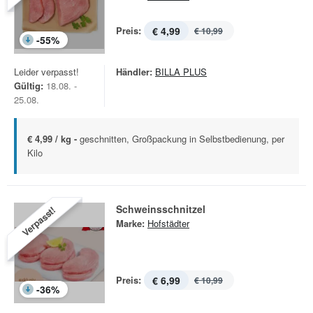
Preis:
€ 4,99
€ 10,99
-
55
%
Leider verpasst!
Händler:
BILLA PLUS
Gültig:
18.08. -
25.08.
€ 4,99 / kg -
geschnitten, Großpackung in Selbstbedienung, per
Kilo
Schweinsschnitzel
Verpasst!
Marke:
Hofstädter
Preis:
€ 6,99
€ 10,99
-
36
%