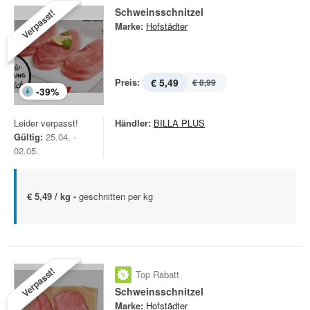
Schweinsschnitzel
Verpasst!
Marke:
Hofstädter
Preis:
€ 5,49
€ 8,99
-
39
%
Leider verpasst!
Händler:
BILLA PLUS
Gültig:
25.04. -
02.05.
€ 5,49 / kg -
geschnitten per kg
Verpasst!
Top Rabatt
Schweinsschnitzel
Marke:
Hofstädter