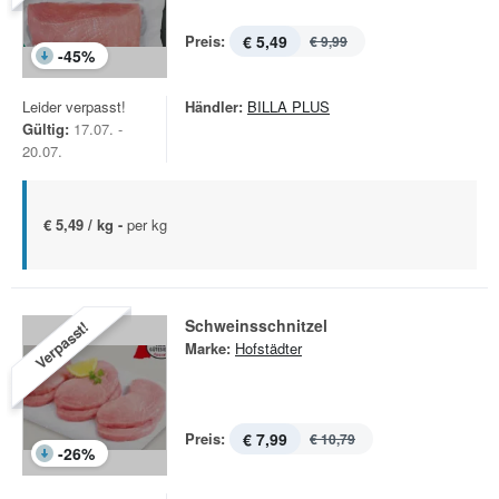
Preis:
€ 5,49
€ 9,99
-
45
%
Leider verpasst!
Händler:
BILLA PLUS
Gültig:
17.07. -
20.07.
€ 5,49 / kg -
per kg
Schweinsschnitzel
Verpasst!
Marke:
Hofstädter
Preis:
€ 7,99
€ 10,79
-
26
%