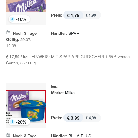
Preis:
€ 1,79
€ 1,99
-
10
%
Noch
3
Tage
Händler:
SPAR
Gültig:
29.07. -
12.08.
€ 17,90 / kg -
HINWEIS: MIT SPAR-APP-GUTSCHEIN 1.69 € versch.
Sorten, 85-100 g.
Eis
Marke:
Milka
Preis:
€ 3,99
€ 4,99
-
20
%
Noch
3
Tage
Händler:
BILLA PLUS