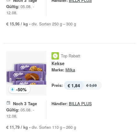
Noch
3
Tage
Händler:
BILLA PLUS
Gültig:
05.08. -
12.08.
€ 15,96 / kg -
div. Sorten 250 g – 300 g
Top Rabatt
Kekse
Marke:
Milka
Preis:
€ 1,84
€ 3,69
-
50
%
Noch
3
Tage
Händler:
BILLA PLUS
Gültig:
05.08. -
12.08.
€ 11,79 / kg -
div. Sorten 110 g – 260 g