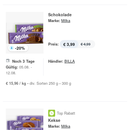
Schokolade
Marke:
Milka
Preis:
€ 3,99
€ 4,99
-
20
%
Noch
3
Tage
Händler:
BILLA
Gültig:
05.08. -
12.08.
€ 15,96 / kg -
div. Sorten 250 g – 300 g
Top Rabatt
Kekse
Marke:
Milka