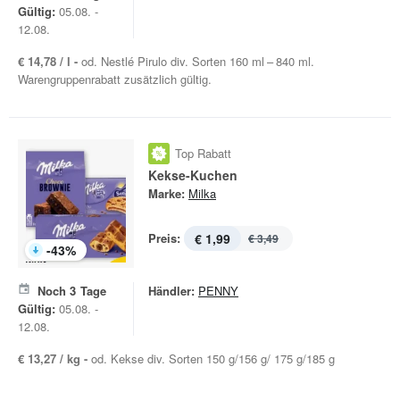
Gültig:
05.08. -
12.08.
€ 14,78 / l -
od. Nestlé Pirulo div. Sorten 160 ml – 840 ml.
Warengruppenrabatt zusätzlich gültig.
Top Rabatt
Kekse-Kuchen
Marke:
Milka
Preis:
€ 1,99
€ 3,49
-
43
%
Noch
3
Tage
Händler:
PENNY
Gültig:
05.08. -
12.08.
€ 13,27 / kg -
od. Kekse div. Sorten 150 g/156 g/ 175 g/185 g