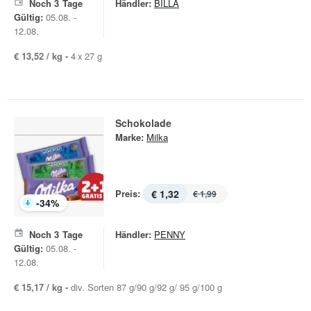
Noch
3
Tage
Händler:
BILLA
Gültig:
05.08. -
12.08.
€ 13,52 / kg -
4 x 27 g
Schokolade
Marke:
Milka
Preis:
€ 1,32
€ 1,99
-
34
%
Noch
3
Tage
Händler:
PENNY
Gültig:
05.08. -
12.08.
€ 15,17 / kg -
div. Sorten 87 g/90 g/92 g/ 95 g/100 g