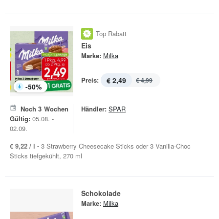
Top Rabatt
Eis
Marke:
Milka
Preis:
€ 2,49
€ 4,99
-
50
%
Noch
3
Wochen
Händler:
SPAR
Gültig:
05.08. -
02.09.
€ 9,22 / l -
3 Strawberry Cheesecake Sticks oder 3 Vanilla-Choc
Sticks tiefgekühlt, 270 ml
Schokolade
Marke:
Milka