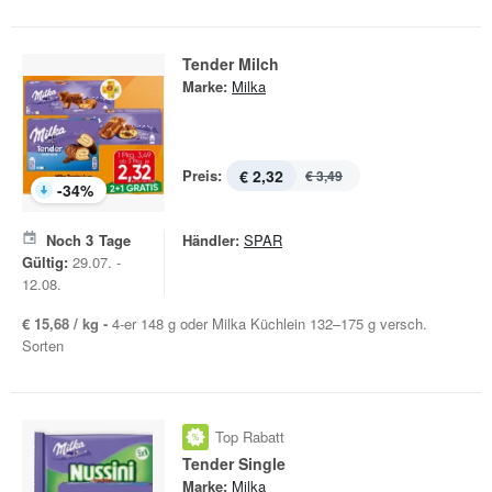
Tender Milch
Marke:
Milka
Preis:
€ 2,32
€ 3,49
-
34
%
Noch
3
Tage
Händler:
SPAR
Gültig:
29.07. -
12.08.
€ 15,68 / kg -
4-er 148 g oder Milka Küchlein 132–175 g versch.
Sorten
Top Rabatt
Tender Single
Marke:
Milka