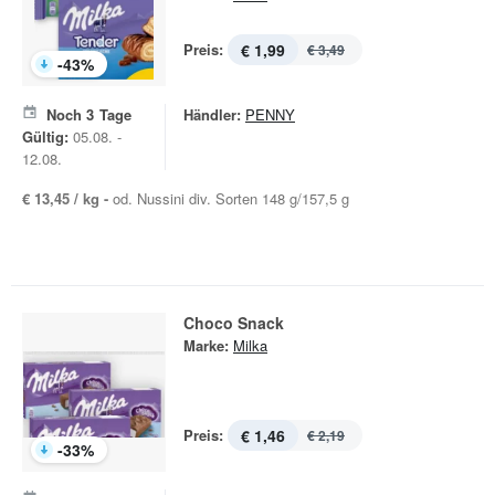
Preis:
€ 1,99
€ 3,49
-
43
%
Noch
3
Tage
Händler:
PENNY
Gültig:
05.08. -
12.08.
€ 13,45 / kg -
od. Nussini div. Sorten 148 g/157,5 g
Choco Snack
Marke:
Milka
Preis:
€ 1,46
€ 2,19
-
33
%