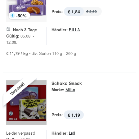
Preis:
€ 1,84
€ 3,69
-
50
%
Noch
3
Tage
Händler:
BILLA
Gültig:
05.08. -
12.08.
€ 11,79 / kg -
div. Sorten 110 g – 260 g
Schoko Snack
Verpasst!
Marke:
Milka
Preis:
€ 1,19
Leider verpasst!
Händler:
Lidl