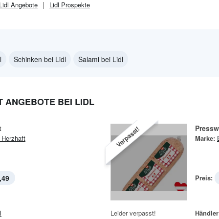
Lidl
Angebote
Lidl
Prospekte
l
Schinken bei Lidl
Salami bei Lidl
 ANGEBOTE BEI LIDL
t
Pressw
Verpasst!
 Herzhaft
Marke:
,49
Preis:
l
Leider verpasst!
Händler