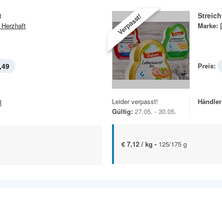
t
Streic
Verpasst!
 Herzhaft
Marke:
,49
Preis:
Leider verpasst!
Händler
l
Gültig:
27.05. - 30.05.
€ 7,12 / kg -
125/175 g