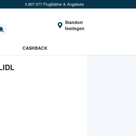
3.807.577 Flugblätter & Angebote
Standort
festlegen
CASHBACK
LIDL