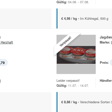
Gültig:
04.08. - 07.08.
€ 4,98 / kg -
Im Kühlregal, 500 g
t
Jagdwu
Verpasst!
 Herzhaft
Marke:
,79
Preis:
Leider verpasst!
Händler
l
Gültig:
11.07. - 14.07.
€ 8,88 / kg -
Verschiedene Sorten 