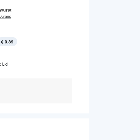
hwurst
Dulano
€ 0,89
:
Lidl