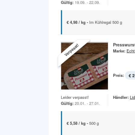
Gültig:
19.09. - 22.09.
€ 4,98 / kg -
Im Kühlregal 500 g
Presswurs
Verpasst!
Marke:
Echt
Preis:
€ 2
Leider verpasst!
Händler:
Lid
Gültig:
20.01. - 27.01.
€ 5,58 / kg -
500 g