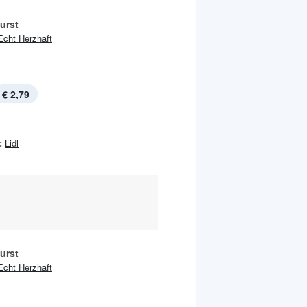
urst
Echt Herzhaft
€ 2,79
:
Lidl
urst
Echt Herzhaft