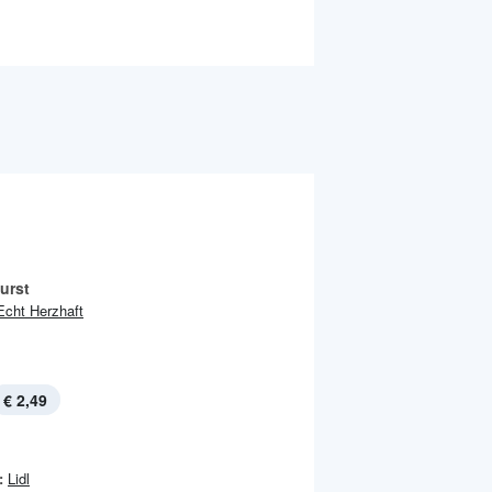
urst
Echt Herzhaft
€ 2,49
:
Lidl