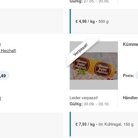
Gültig:
27.05. - 30.05.
€ 4,98 / kg -
500 g
t
Kümmel
Verpasst!
 Herzhaft
,49
Preis:
Leider verpasst!
Händler
l
Gültig:
30.09. - 03.10.
€ 7,93 / kg -
Im Kühlregal, 150 g