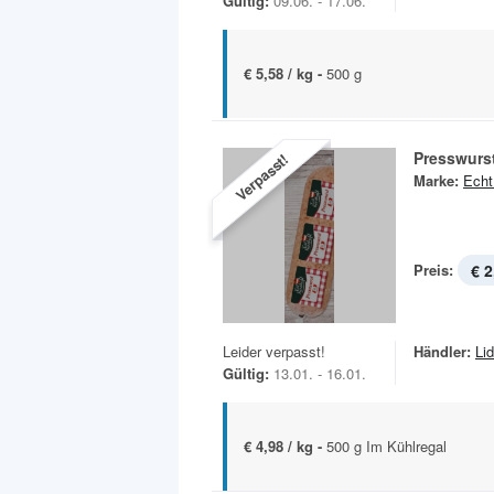
Gültig:
09.06. - 17.06.
€ 5,58 / kg -
500 g
Presswurs
Verpasst!
Marke:
Echt
Preis:
€ 2
Leider verpasst!
Händler:
Lid
Gültig:
13.01. - 16.01.
€ 4,98 / kg -
500 g Im Kühlregal