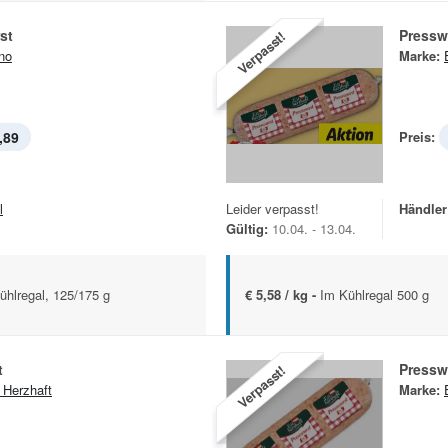
st
Pressw
Verpasst!
no
Marke:
,89
Preis:
l
Leider verpasst!
Händler
Gültig:
10.04. - 13.04.
ühlregal, 125/175 g
€ 5,58 / kg -
Im Kühlregal 500 g
t
Pressw
Verpasst!
 Herzhaft
Marke: