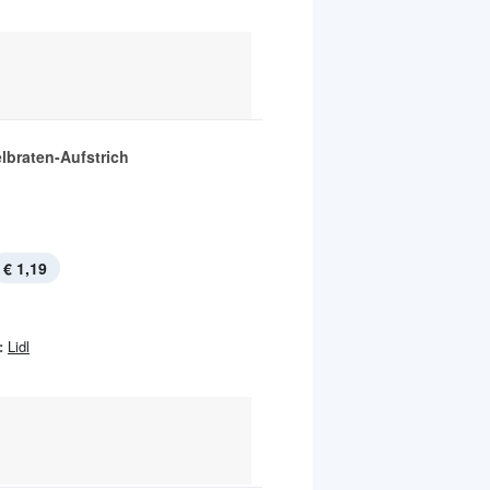
braten-Aufstrich
€ 1,19
:
Lidl