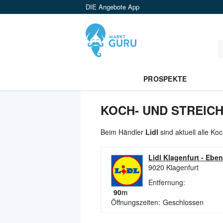
DIE Angebote App
PROSPEKTE
KOCH- UND STREIC
Beim Händler
Lidl
sind aktuell alle K
Lidl Klagenfurt
-
Eben
9020
Klagenfurt
Entfernung:
90
m
Öffnungszeiten:
Geschlossen