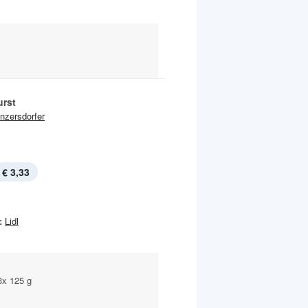
rst
Inzersdorfer
€ 3,33
:
Lidl
3x 125 g