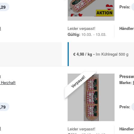
,29
Preis:
l
Leider verpasst!
Händler
Gültig:
10.03. - 13.03.
€ 4,98 / kg -
Im Kühlregal 500 g
t
Pressw
Verpasst!
 Herzhaft
Marke:
,79
Preis:
l
Leider verpasst!
Händler