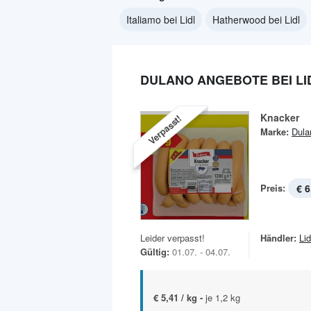
Italiamo bei Lidl
Hatherwood bei Lidl
DULANO ANGEBOTE BEI LI
Knacker
Verpasst!
Marke:
Dula
Preis:
€ 6
Leider verpasst!
Händler:
Lid
Gültig:
01.07. - 04.07.
€ 5,41 / kg -
je 1,2 kg