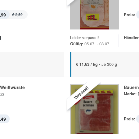
,99
Preis:
€ 2,59
l
Leider verpasst!
Händler
Gültig:
05.07. - 08.07.
€ 11,63 / kg -
Je 300 g
Weißwürste
Bauern
Verpasst!
no
Marke:
,49
Preis: