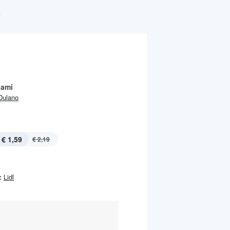
lami
Dulano
€ 1,59
€ 2,19
:
Lidl