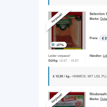
Selection
Verpasst!
Marke:
Dula
Preis:
€ 2
-
27
%
Leider verpasst!
Händler:
Lid
Gültig:
12.07. - 15.07.
€ 10,95 / kg -
HINWEIS: MIT LIDL PL
Rindersaf
Verpasst!
Marke:
Dula