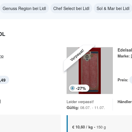
Genuss Region bei Lidl
Chef Select bei Lidl
Sol & Mar bei Lidl
DL
Edelsa
Verpasst!
no
Marke:
,49
Preis:
-
27
%
l
Leider verpasst!
Händler
Gültig:
08.07. - 11.07.
€ 10,60 / kg -
150 g