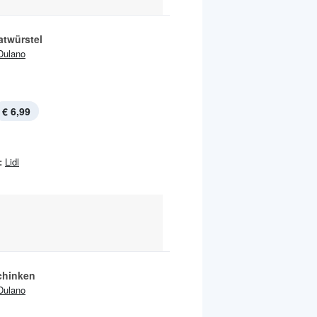
atwürstel
Dulano
€ 6,99
:
Lidl
chinken
Dulano