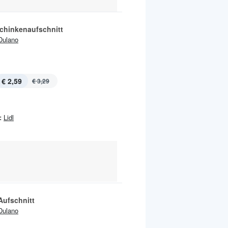
chinkenaufschnitt
Dulano
€ 2,59
€ 3,29
:
Lidl
Aufschnitt
Dulano