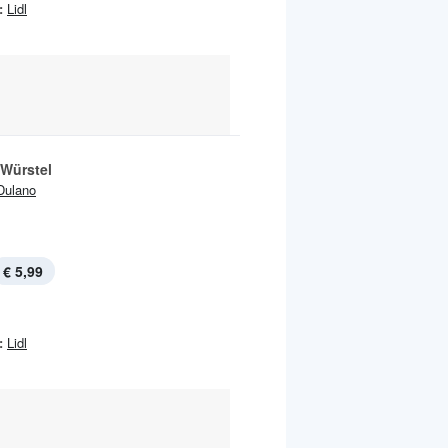
:
Lidl
 Würstel
Dulano
€ 5,99
:
Lidl