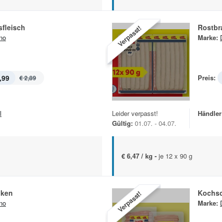
fleisch
Rostbr
Verpasst!
no
Marke:
,99
Preis:
€ 2,89
l
Leider verpasst!
Händler
Gültig:
01.07. - 04.07.
€ 6,47 / kg -
je 12 x 90 g
nken
Kochs
Verpasst!
no
Marke: