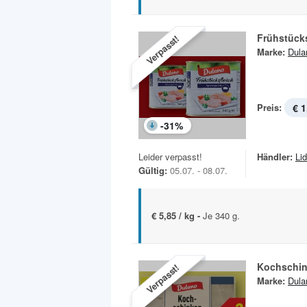
Frühstücks
Verpasst!
Marke:
Dula
Preis:
€ 1
-
31
%
Leider verpasst!
Händler:
Lid
Gültig:
05.07. - 08.07.
€ 5,85 / kg -
Je 340 g.
Kochschi
Verpasst!
Marke:
Dula