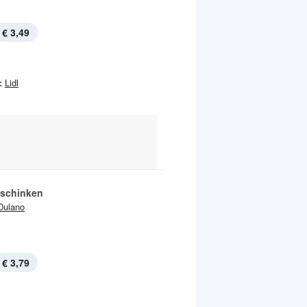
€ 3,49
:
Lidl
schinken
Dulano
€ 3,79