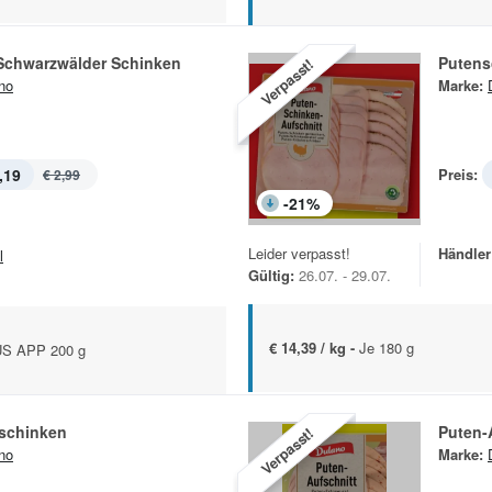
 Schwarzwälder Schinken
Putens
Verpasst!
no
Marke:
,19
Preis:
€ 2,99
-
21
%
Leider verpasst!
Händler
l
Gültig:
26.07. - 29.07.
€ 14,39 / kg -
Je 180 g
US APP 200 g
tschinken
Puten-
Verpasst!
no
Marke: