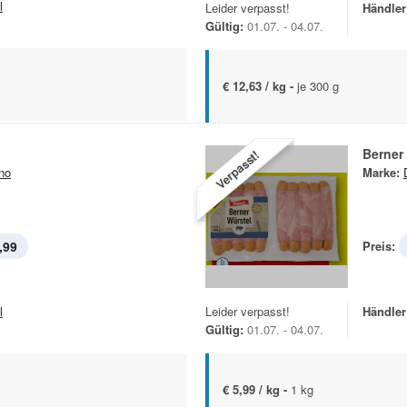
l
Leider verpasst!
Händler
Gültig:
01.07. - 04.07.
€ 12,63 / kg -
je 300 g
Berner
Verpasst!
no
Marke:
,99
Preis:
l
Leider verpasst!
Händler
Gültig:
01.07. - 04.07.
€ 5,99 / kg -
1 kg