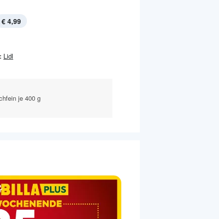
€ 4,99
:
Lidl
hfein je 400 g