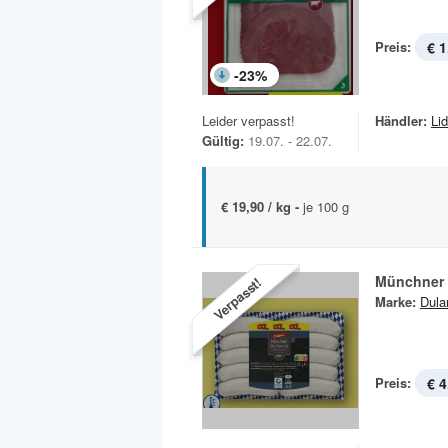
Preis:
€ 1
-
23
%
Leider verpasst!
Händler:
Lid
Gültig:
19.07. - 22.07.
€ 19,90 / kg -
je 100 g
Münchner 
Verpasst!
Marke:
Dula
Preis:
€ 4