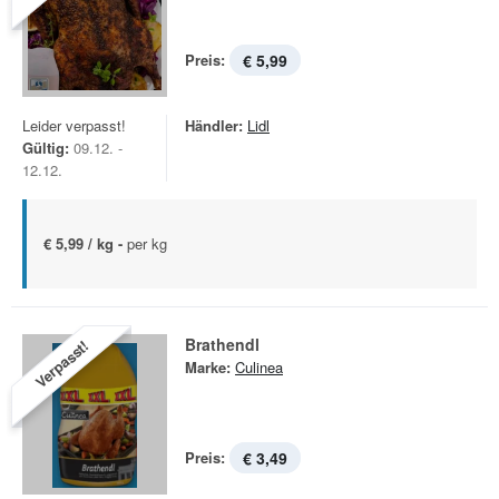
Preis:
€ 5,99
Leider verpasst!
Händler:
Lidl
Gültig:
09.12. -
12.12.
€ 5,99 / kg -
per kg
Brathendl
Verpasst!
Marke:
Culinea
Preis:
€ 3,49