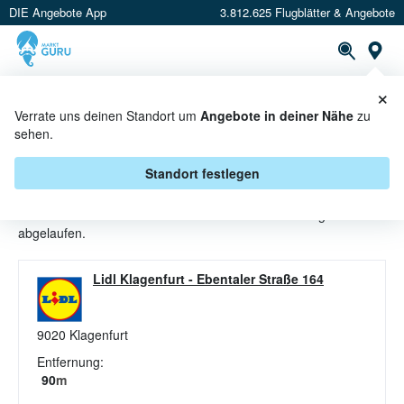
DIE Angebote App
3.812.625 Flugblätter & Angebote
St
×
PROSPEKTE
ANGEBOTE
CASHBACK
Verrate uns deinen Standort um
Angebote in deiner Nähe
zu
sehen.
TIEFKÜHLFLEISCH ANGEBOTE &
AKTIONEN BEI LIDL
Standort festlegen
Beim Händler
Lidl
sind aktuell alle Tiefkühlfleisch-Angebote
abgelaufen.
Lidl Klagenfurt
-
Ebentaler Straße 164
9020
Klagenfurt
Entfernung:
90
m