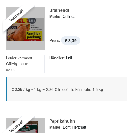
Brathendl
Verpasst!
Marke:
Culinea
Preis:
€ 3,39
Leider verpasst!
Händler:
Lidl
Gültig:
30.01. -
02.02.
€ 2,26 / kg -
1 kg = 2.26 € In der Tiefkühltruhe 1.5 kg
Paprikahuhn
Verpasst!
Marke:
Echt Herzhaft