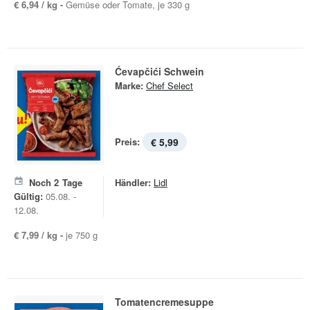
€ 6,94 / kg -
Gemüse oder Tomate, je 330 g
Ćevapčići Schwein
Marke:
Chef Select
Preis:
€ 5,99
Noch
2
Tage
Händler:
Lidl
Gültig:
05.08. -
12.08.
€ 7,99 / kg -
je 750 g
Tomatencremesuppe