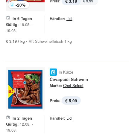
Preis:
€ 3,19
€ 3,99
-
20
%
In
6
Tagen
Händler:
Lidl
Gültig:
16.08. -
19.08.
€ 3,19 / kg -
Mit Schweinefleisch 1 kg
In Kürze
Ćevapčići Schwein
Marke:
Chef Select
Preis:
€ 5,99
In
2
Tagen
Händler:
Lidl
Gültig:
12.08. -
19.08.