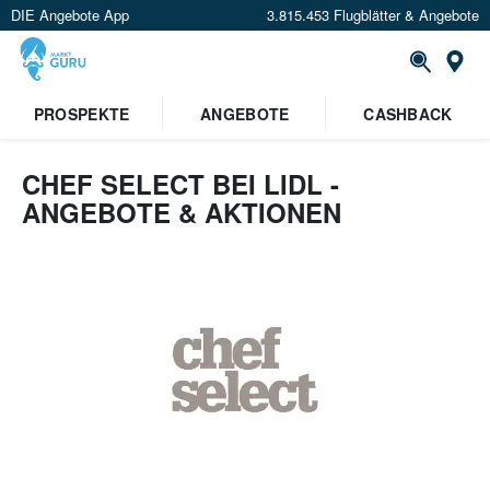
DIE Angebote App
3.815.453 Flugblätter & Angebote
St
PROSPEKTE
ANGEBOTE
CASHBACK
CHEF SELECT BEI LIDL -
ANGEBOTE & AKTIONEN