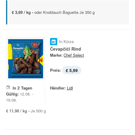
€ 3,69 / kg -
oder Knoblauch Baguette Je 350 g
In Kürze
Ćevapčići Rind
Marke:
Chef Select
Preis:
€ 5,99
In
2
Tagen
Händler:
Lidl
Gültig:
12.08. -
19.08.
€ 11,98 / kg -
Je 500 g