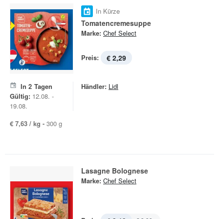
In Kürze
Tomatencremesuppe
Marke:
Chef Select
Preis:
€ 2,29
In
2
Tagen
Händler:
Lidl
Gültig:
12.08. -
19.08.
€ 7,63 / kg -
300 g
Lasagne Bolognese
Marke:
Chef Select