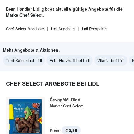
Beim Händler
Lidl
gibt es aktuell
9 gültige Angebote für die
Marke Chef Select
.
Chef Select
Angebote
Lidl
Angebote
Lidl
Prospekte
Mehr Angebote & Aktionen:
Toni Kaiser bei Lidl
Echt Herzhaft bei Lidl
Vitasia bei Lidl
K
CHEF SELECT ANGEBOTE BEI LIDL
Ćevapčići Rind
Marke:
Chef Select
Preis:
€ 5,99