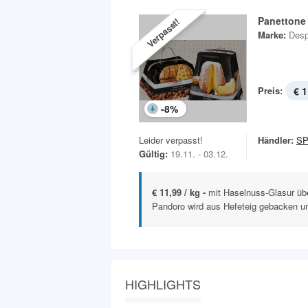
Panettone
Verpasst!
Marke:
Desp
Preis:
€ 1
-
8
%
Leider verpasst!
Händler:
S
Gültig:
19.11. - 03.12.
€ 11,99 / kg -
mit Haselnuss-Glasur ü
Pandoro wird aus Hefeteig gebacken und
HIGHLIGHTS