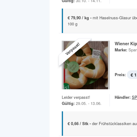
Gültig:
30.10. - 14.11.
€ 79,90 / kg -
mit Haselnuss-Glasur ü
100 g
Wiener Kip
Verpasst!
Marke:
Spar
Preis:
€ 1
Leider verpasst!
Händler:
S
Gültig:
29.05. - 13.06.
€ 0,66 / Stk -
der Frühstücklassiken au