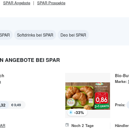
SPAR
Angebote
SPAR
Prospekte
 SPAR
Softdrinks bei SPAR
Deo bei SPAR
N ANGEBOTE BEI SPAR
lch
Bio-Bu
a
Marke:
,32
Preis:
€ 3,49
-
33
%
PAR
Noch
2
Tage
Händler