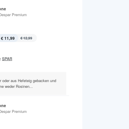
one
Despar Premium
€ 11,99
€ 12,99
:
SPAR
r oder aus Hefeteig gebacken und
ne weder Rosinen...
one
Despar Premium