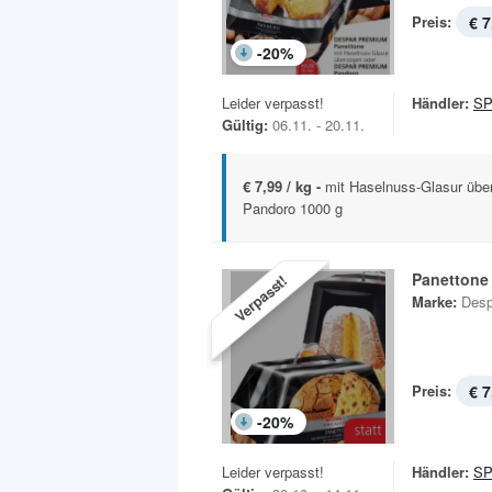
Preis:
€ 7
-
20
%
Leider verpasst!
Händler:
S
Gültig:
06.11. - 20.11.
€ 7,99 / kg -
mit Haselnuss-Glasur üb
Pandoro 1000 g
Panettone
Verpasst!
Marke:
Desp
Preis:
€ 7
-
20
%
Leider verpasst!
Händler:
S