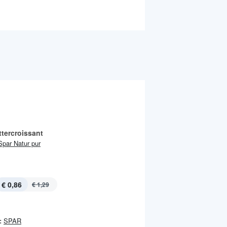
ttercroissant
Spar Natur pur
€ 0,86
€ 1,29
:
SPAR