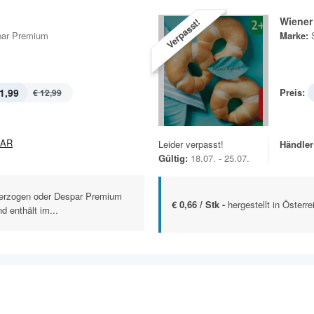
Wiener 
Verpasst!
ar Premium
Marke:
1,99
Preis:
€ 12,99
PAR
Leider verpasst!
Händler
Gültig:
18.07. - 25.07.
berzogen oder Despar Premium
€ 0,66 / Stk -
hergestellt in Österr
 enthält im...