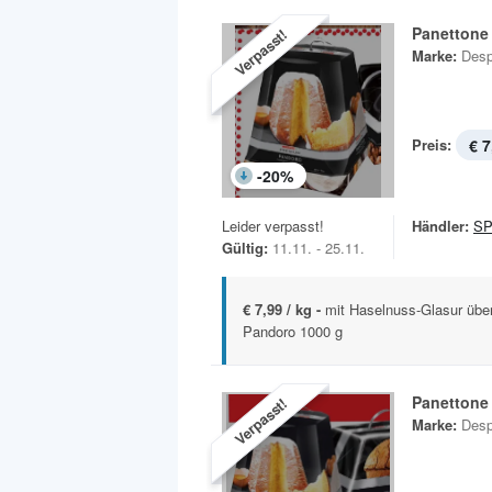
Panettone
Verpasst!
Marke:
Desp
Preis:
€ 7
-
20
%
Leider verpasst!
Händler:
S
Gültig:
11.11. - 25.11.
€ 7,99 / kg -
mit Haselnuss-Glasur üb
Pandoro 1000 g
Panettone
Verpasst!
Marke:
Desp