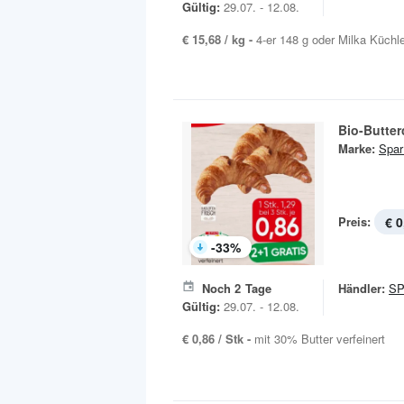
Gültig:
29.07. - 12.08.
€ 15,68 / kg -
4-er 148 g oder Milka Küchl
Bio-Butter
Marke:
Spar
Preis:
€ 0
-
33
%
Noch
2
Tage
Händler:
S
Gültig:
29.07. - 12.08.
€ 0,86 / Stk -
mit 30% Butter verfeinert