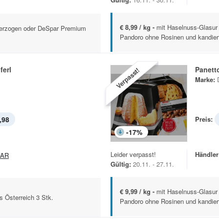
€ 8,99 / kg -
mit Haselnuss-Glasur
berzogen oder DeSpar Premium
Pandoro ohne Rosinen und kandiert
ferl
Panett
Verpasst!
Marke:
,98
Preis:
-
17
%
Leider verpasst!
Händler
PAR
Gültig:
20.11. - 27.11.
€ 9,99 / kg -
mit Haselnuss-Glasur
s Österreich 3 Stk.
Pandoro ohne Rosinen und kandiert