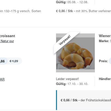
Gültig:
05.08. - 12.08.
ein 132–175 g versch. Sorten
€ 0,86 / Stk -
mit 30% Butter verfeinert
croissant
Wiener 
Verpasst!
 Natur pur
Marke:
,86
Preis:
€ 1,29
Leider verpasst!
Händler
PAR
Gültig:
17.10. - 30.10.
€ 0,66 / Stk -
der Frühstücksklassi