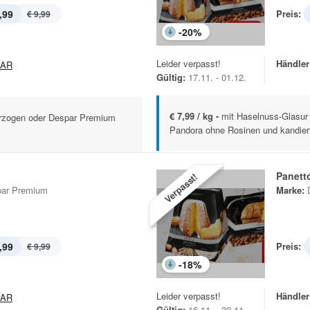
,99
Preis:
€ 9,99
-
20
%
Leider verpasst!
Händler
PAR
Gültig:
17.11. - 01.12.
€ 7,99 / kg -
mit Haselnuss-Glasur
erzogen oder Despar Premium
Pandora ohne Rosinen und kandiert
Panett
Verpasst!
ar Premium
Marke:
,99
Preis:
€ 9,99
-
18
%
Leider verpasst!
Händler
PAR
Gültig:
16.11. - 30.11.