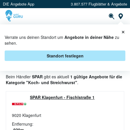
DIE Angebote App
3.807.577 Flugblätter & Angebote
St
×
PROSPEKTE
ANGEBOTE
CASHBACK
Verrate uns deinen Standort um
Angebote in deiner Nähe
zu
sehen.
KOCH- UND STREICHWURST
ANGEBOTE & AKTIONEN BEI
Standort festlegen
SPAR
Beim Händler
SPAR
gibt es aktuell
1 gültige Angebote für die
Kategorie "Koch- und Streichwurst"
.
SPAR Klagenfurt
-
Fischlstraße 1
9020
Klagenfurt
Entfernung:
920
m