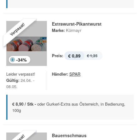
Extrawurst-Pikantwurst
Verpasst!
Marke:
Kürmayr
Preis:
€ 0,89
€ 1,35
-
34
%
Leider verpasst!
Händler:
SPAR
Gültig:
24.04. -
08.05.
€ 8,90 / Stk -
oder Gurkerl-Extra aus Österreich, in Bedienung,
100g
Bauernschmaus