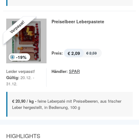
Preiselbeer Leberpastete
Verpasst!
Preis:
€ 2,09
€ 2,59
-
19
%
Leider verpasst!
Händler:
SPAR
Gültig:
20.12. -
31.12.
€ 20,90 / kg -
feine Leberpaté mit Preiselbeeren, aus frischer
Leber hergestellt, in Bedienung, 100 g
HIGHLIGHTS