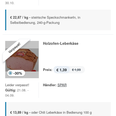
30.10.
€ 22,87 / kg -
steirische Speckschmankerln, in
Selbstbedienung, 240-g-Packung
Holzofen-Leberkäse
Verpasst!
Preis:
€ 1,39
€ 1,99
-
30
%
Leider verpasst!
Händler:
SPAR
Gültig:
21.08. -
04.09.
€ 13,89 / kg -
oder Chili Leberkäse in Bedienung 100 g