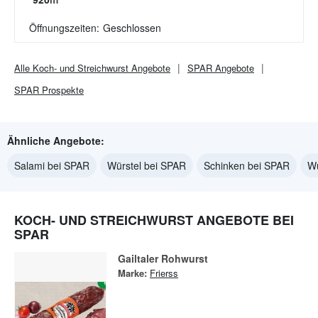
Öffnungszeiten:
Geschlossen
Alle
Koch- und Streichwurst
Angebote
SPAR
Angebote
SPAR
Prospekte
Ähnliche Angebote:
Salami bei SPAR
Würstel bei SPAR
Schinken bei SPAR
Wu
KOCH- UND STREICHWURST ANGEBOTE BEI
SPAR
Gailtaler Rohwurst
Marke:
Frierss