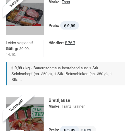
Verpasst!
Marke:
Tann
Preis:
€ 9,99
Leider verpasst!
Händler:
SPAR
Gültig:
30.09. -
14.10.
€ 9,99 / kg -
Bauernschmaus bestehend aus: 1 Stk.
Selchschopf (ca. 350 g), 1 Stk. Beinschinken (ca. 350 g), 1
Stk....
Brettljause
Verpasst!
Marke:
Franz Krainer
Preis:
€ 5,99
€ 6,29