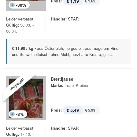
Preis:
€ 1,19
€ 1,69
-
30
%
Leider verpasst!
Händler:
SPAR
Gültig:
30.03. -
06.04.
€ 11,90 / kg -
aus Österreich, hergestellt aus magerem Rind-
und Schweinefleisch, ohne Mehl, herzhafte Kruste, glut...
Brettljause
Verpasst!
Marke:
Franz Krainer
Preis:
€ 5,49
€ 5,99
-
8
%
Leider verpasst!
Händler:
SPAR
Gültig:
17.10. -