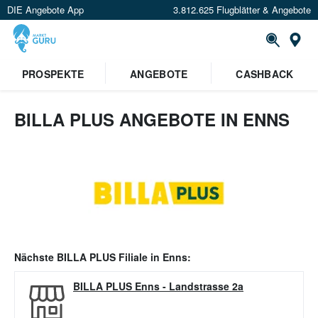
DIE Angebote App
3.812.625 Flugblätter & Angebote
Or
PROSPEKTE
ANGEBOTE
CASHBACK
BILLA PLUS ANGEBOTE IN ENNS
Nächste
BILLA PLUS
Filiale in
Enns
:
BILLA PLUS Enns
-
Landstrasse 2a