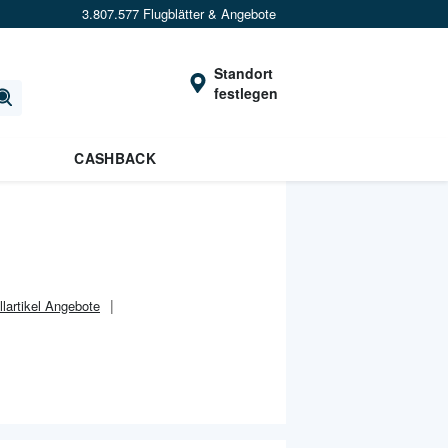
3.807.577 Flugblätter & Angebote
Standort
festlegen
CASHBACK
llartikel Angebote