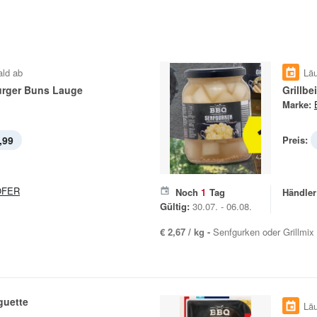
ald ab
Läu
urger Buns Lauge
Grillbe
Marke:
,99
Preis:
OFER
Noch
1
Tag
Händler
Gültig:
30.07. - 06.08.
€ 2,67 / kg -
Senfgurken oder Grillmix
uette
Läu