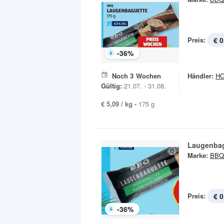
Preis:
€ 0
-
36
%
Noch
3
Wochen
Händler:
H
Gültig:
21.07. - 31.08.
€ 5,09 / kg -
175 g
Laugenbag
Marke:
BBQ
Preis:
€ 0
-
36
%