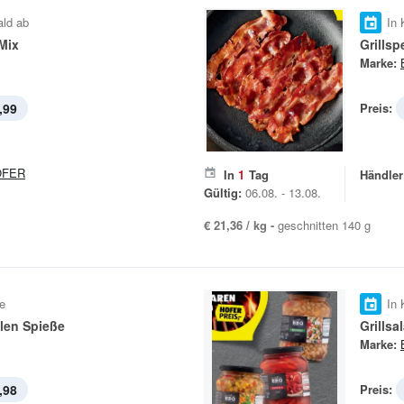
ald ab
In 
 Mix
Grillsp
Marke:
,99
Preis:
OFER
In
1
Tag
Händler
Gültig:
06.08. - 13.08.
€ 21,36 / kg -
geschnitten 140 g
e
In 
elen Spieße
Grillsa
Marke:
,98
Preis: