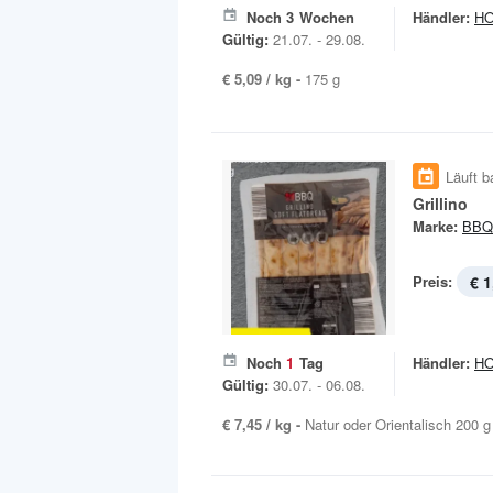
Noch
3
Wochen
Händler:
H
Gültig:
21.07. - 29.08.
€ 5,09 / kg -
175 g
Läuft b
Grillino
Marke:
BBQ
Preis:
€ 1
Noch
1
Tag
Händler:
H
Gültig:
30.07. - 06.08.
€ 7,45 / kg -
Natur oder Orientalisch 200 g