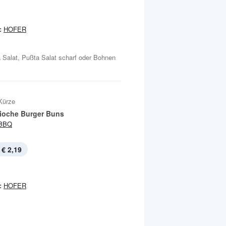
:
HOFER
 Salat, Pußta Salat scharf oder Bohnen
Kürze
rioche Burger Buns
BBQ
€ 2,19
:
HOFER