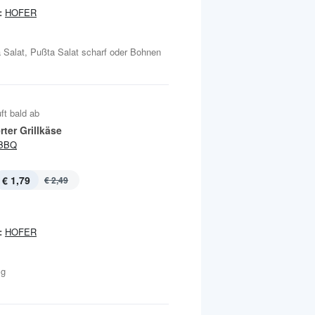
:
HOFER
 Salat, Pußta Salat scharf oder Bohnen
ft bald ab
rter Grillkäse
BBQ
€ 1,79
€ 2,49
:
HOFER
 g