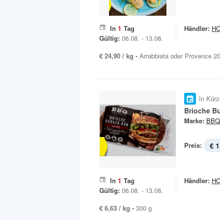
In
1
Tag
Händler:
H
Gültig:
06.08. - 13.08.
€ 24,90 / kg -
Arrabbiata oder Provence 2
In Kürz
Brioche B
Marke:
BBQ
Preis:
€ 1
In
1
Tag
Händler:
H
Gültig:
06.08. - 13.08.
€ 6,63 / kg -
300 g