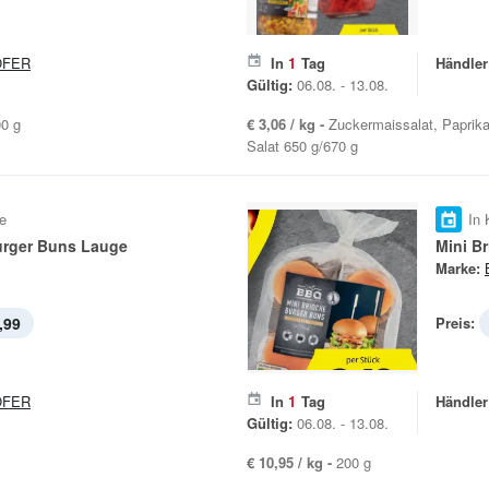
OFER
In
1
Tag
Händler
Gültig:
06.08. - 13.08.
00 g
€ 3,06 / kg -
Zuckermaissalat, Paprika
Salat 650 g/670 g
e
In 
urger Buns Lauge
Mini B
Marke:
,99
Preis:
OFER
In
1
Tag
Händler
Gültig:
06.08. - 13.08.
€ 10,95 / kg -
200 g