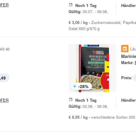
OFER
Noch
1
Tag
Händler
Gültig:
30.07. - 06.08.
€ 3,06 / kg -
Zuckermaissalat, Paprika
Salat 650 g/670 g
ald ab
Läu
Marinie
Marke:
,49
Preis:
-
28
%
OFER
Noch
1
Tag
Händler
Gültig:
02.08. - 06.08.
€ 8,95 / kg -
verschiedene Sorten 200