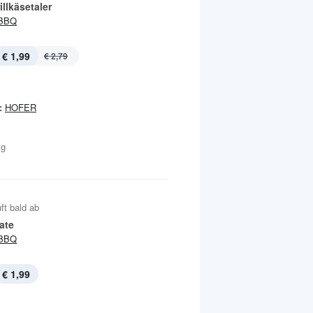
illkäsetaler
BBQ
€ 1,99
€ 2,79
:
HOFER
 g
ft bald ab
late
BBQ
€ 1,99