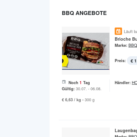
BBQ ANGEBOTE
Läuft b
Brioche B
Marke:
BBQ
Preis:
€ 1
Noch
1
Tag
Händler:
H
Gültig:
30.07. - 06.08.
€ 6,63 / kg -
300 g
Laugenbag
Marke:
BBQ