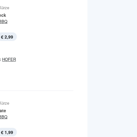
Kürze
eck
BBQ
€ 2,99
:
HOFER
Kürze
late
BBQ
€ 1,99