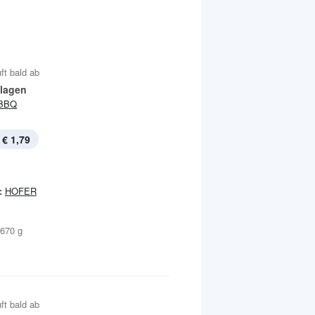
ft bald ab
ilagen
BBQ
€ 1,79
:
HOFER
 670 g
ft bald ab