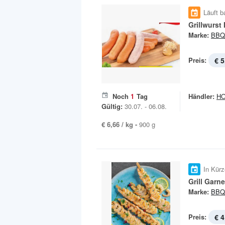
Läuft b
Grillwurst
Marke:
BBQ
Preis:
€ 5
Noch
1
Tag
Händler:
H
Gültig:
30.07. - 06.08.
€ 6,66 / kg -
900 g
In Kürz
Grill Garn
Marke:
BBQ
Preis:
€ 4