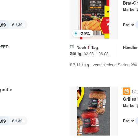
Brat-Gr
Marke:
,89
Preis:
€ 1,39
-
29
%
OFER
Noch
1
Tag
Händler
Gültig:
02.08. - 06.08.
€ 7,11 / kg -
verschiedene Sorten 280
uette
Läu
Grillsa
Marke:
,89
Preis:
€ 1,39