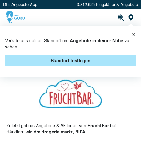
DIE Angebote App
3.812.625 Flugblätter & Angebote
St
×
PROSPEKTE
ANGEBOTE
CASHBACK
Verrate uns deinen Standort um
Angebote in deiner Nähe
zu
sehen.
FRUCHTBAR ANGEBOTE &
AKTIONEN
Standort festlegen
Zuletzt gab es Angebote & Aktionen von
FruchtBar
bei
Händlern wie
dm drogerie markt, BIPA
.