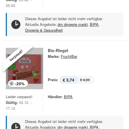
25.03.
Dieses Angebot ist leider nicht mehr verfügbar.
Aktuelle Angebote:
dm drogerie markt
,
BIPA
,
Drogerie & Gesundheit
Bio-Riegel
Verpasst!
Marke:
FruchtBar
Preis:
€ 3,74
€ 4,99
-
25
%
Leider verpasst!
Händler:
BIPA
Gültig:
03.12. -
17.12.
Dieses Angebot ist leider nicht mehr verfügbar.
Aktuelle Angebote:
dm drogerie markt
,
BIPA
,