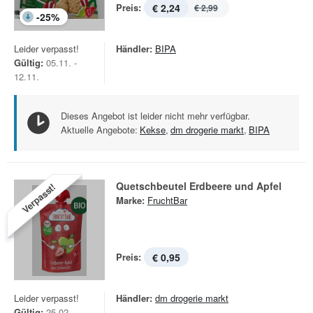
Preis:
€ 2,24
€ 2,99
-
25
%
Leider verpasst!
Händler:
BIPA
Gültig:
05.11. -
12.11.
Dieses Angebot ist leider nicht mehr verfügbar.
Aktuelle Angebote:
Kekse
,
dm drogerie markt
,
BIPA
Quetschbeutel Erdbeere und Apfel
Verpasst!
Marke:
FruchtBar
Preis:
€ 0,95
Leider verpasst!
Händler:
dm drogerie markt
Gültig:
25.02. -