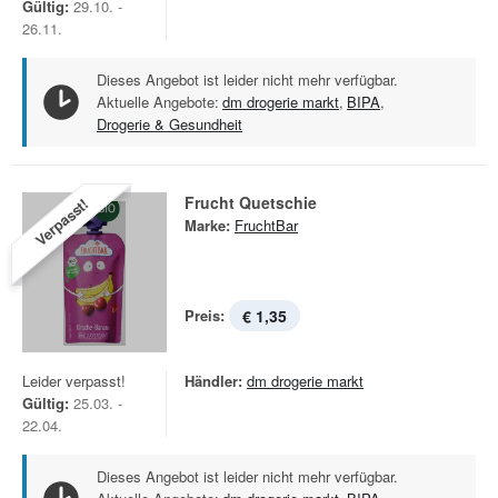
Gültig:
29.10. -
26.11.
Dieses Angebot ist leider nicht mehr verfügbar.
Aktuelle Angebote:
dm drogerie markt
,
BIPA
,
Drogerie & Gesundheit
Frucht Quetschie
Verpasst!
Marke:
FruchtBar
Preis:
€ 1,35
Leider verpasst!
Händler:
dm drogerie markt
Gültig:
25.03. -
22.04.
Dieses Angebot ist leider nicht mehr verfügbar.