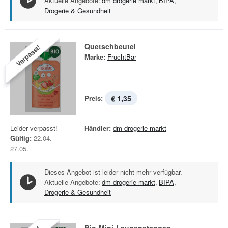
Aktuelle Angebote:
dm drogerie markt
,
BIPA
,
Drogerie & Gesundheit
Quetschbeutel
Verpasst!
Marke:
FruchtBar
Preis:
€ 1,35
Leider verpasst!
Händler:
dm drogerie markt
Gültig:
22.04. -
27.05.
Dieses Angebot ist leider nicht mehr verfügbar.
Aktuelle Angebote:
dm drogerie markt
,
BIPA
,
Drogerie & Gesundheit