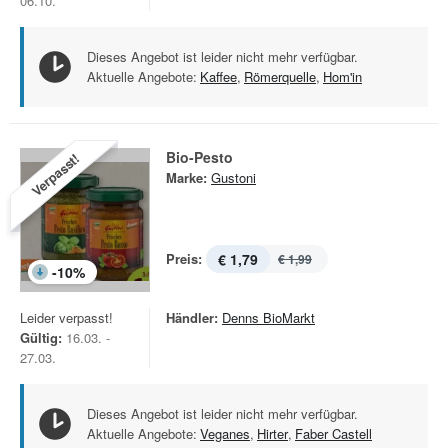
06.10.
Dieses Angebot ist leider nicht mehr verfügbar.
Aktuelle Angebote:
Kaffee
,
Römerquelle
,
Hom'in
Bio-Pesto
Verpasst!
Marke:
Gustoni
Preis:
€ 1,79
€ 1,99
-
10
%
Leider verpasst!
Händler:
Denns BioMarkt
Gültig:
16.03. -
27.03.
Dieses Angebot ist leider nicht mehr verfügbar.
Aktuelle Angebote:
Veganes
,
Hirter
,
Faber Castell