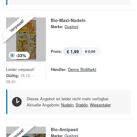
Bio-Maxi-Nudeln
Verpasst!
Marke:
Gustoni
Preis:
€ 1,99
€ 2,99
-
33
%
Leider verpasst!
Händler:
Denns BioMarkt
Gültig:
15.12. -
05.01.
Dieses Angebot ist leider nicht mehr verfügbar.
Aktuelle Angebote:
Nudeln
,
Stabilo
,
Wiesentaler
Bio-Antipasti
Verpasst!
Marke:
Gustoni