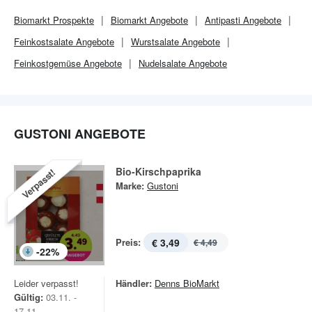
Biomarkt
Prospekte
Biomarkt
Angebote
Antipasti Angebote
Feinkostsalate Angebote
Wurstsalate Angebote
Feinkostgemüse Angebote
Nudelsalate Angebote
GUSTONI ANGEBOTE
Bio-Kirschpaprika
Verpasst!
Marke:
Gustoni
Preis:
€ 3,49
€ 4,49
-
22
%
Leider verpasst!
Händler:
Denns BioMarkt
Gültig:
03.11. -
17.11.