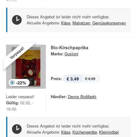
Dieses Angebot ist leider nicht mehr verfügbar.
Aktuelle Angebote:
Käse
,
Matratzen
,
Gemüsekonserven
Bio-Kirschpaprika
Verpasst!
Marke:
Gustoni
Preis:
€ 3,49
€ 4,49
-
22
%
Leider verpasst!
Händler:
Denns BioMarkt
Gültig:
02.02. -
16.02.
Dieses Angebot ist leider nicht mehr verfügbar.
Aktuelle Angebote:
Käse
,
Küchengeräte
,
Kleinmöbel