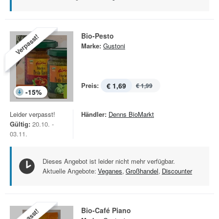
Bio-Pesto
Verpasst!
Marke:
Gustoni
Preis:
€ 1,69
€ 1,99
-
15
%
Leider verpasst!
Händler:
Denns BioMarkt
Gültig:
20.10. -
03.11.
Dieses Angebot ist leider nicht mehr verfügbar.
Aktuelle Angebote:
Veganes
,
Großhandel
,
Discounter
Bio-Café Piano
Verpasst!