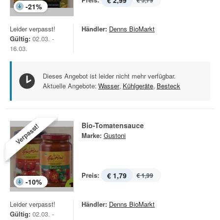
€ 2,99
€ 3,79
-
21
%
Leider verpasst!
Händler:
Denns BioMarkt
Gültig:
02.03. -
16.03.
Dieses Angebot ist leider nicht mehr verfügbar.
Aktuelle Angebote:
Wasser
,
Kühlgeräte
,
Besteck
Bio-Tomatensauce
Verpasst!
Marke:
Gustoni
Preis:
€ 1,79
€ 1,99
-
10
%
Leider verpasst!
Händler:
Denns BioMarkt
Gültig:
02.03. -