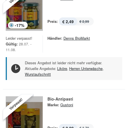
Preis:
€ 2,49
€ 2,99
-
17
%
Leider verpasst!
Händler:
Denns BioMarkt
Gültig:
28.07. -
11.08.
Dieses Angebot ist leider nicht mehr verfügbar.
Aktuelle Angebote:
Liköre
,
Herren Unterwäsche
,
Wurstaufschnitt
Bio-Antipasti
Verpasst!
Marke:
Gustoni
Preis: