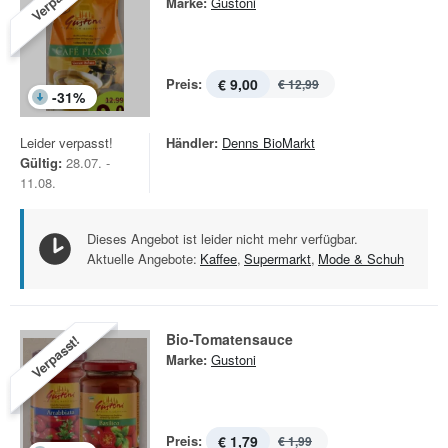
Marke:
Gustoni
Preis:
€ 9,00
€ 12,99
-
31
%
Leider verpasst!
Händler:
Denns BioMarkt
Gültig:
28.07. -
11.08.
Dieses Angebot ist leider nicht mehr verfügbar.
Aktuelle Angebote:
Kaffee
,
Supermarkt
,
Mode & Schuh
Bio-Tomatensauce
Verpasst!
Marke:
Gustoni
Preis:
€ 1,79
€ 1,99