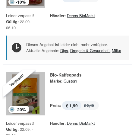
-
10
%
Leider verpasst!
Händler:
Denns BioMarkt
Gültig:
22.09. -
06.10.
Dieses Angebot ist leider nicht mehr verfügbar.
Aktuelle Angebote:
Dips
,
Drogerie & Gesundheit
,
Milka
Bio-Kaffeepads
Verpasst!
Marke:
Gustoni
Preis:
€ 1,99
€ 2,49
-
20
%
Leider verpasst!
Händler:
Denns BioMarkt
Gültig:
22.09. -