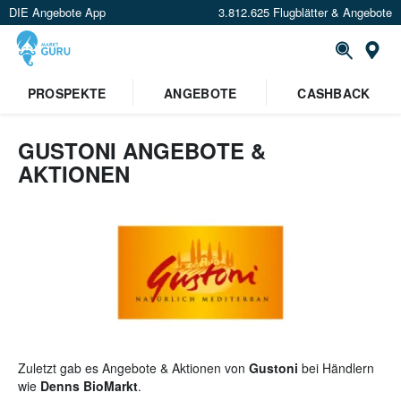
DIE Angebote App
3.812.625 Flugblätter & Angebote
St
×
PROSPEKTE
ANGEBOTE
CASHBACK
Verrate uns deinen Standort um
Angebote in deiner Nähe
zu
sehen.
GUSTONI ANGEBOTE &
AKTIONEN
Standort festlegen
Zuletzt gab es Angebote & Aktionen von
Gustoni
bei Händlern
wie
Denns BioMarkt
.