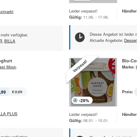
Leider verpasst!
Händler
ximarkt
Gültig:
11.06. - 17.06.
Dieses Angebot ist leider 
 mehr verfügbar.
Aktuelle Angebote:
Desser
R
,
BILLA
oghurt
Bio-Co
Verpasst!
est Moon
Marke:
,99
Preis:
€ 2,69
-
29
%
LLA PLUS
Leider verpasst!
Händler
Gültig:
08.01. - 15.01.
 mehr verfügbar.