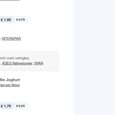
€ 1,95
€ 2,79
:
INTERSPAR
nicht mehr verfügbar.
t
,
ADEG Nahversorger
,
SPAR
Bio Joghurt
Harvest Moon
€ 1,79
€ 2,69