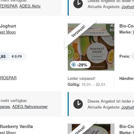
Dieses Angebot ist leider 
NTERSPAR
,
ADEG Aktiv
Aktuelle Angebote:
Joghur
 Joghurt
Bio-Co
Verpasst!
est Moon
Marke:
,95
Preis:
€ 2,79
-
29
%
UROSPAR
Leider verpasst!
Händler
Gültig:
15.01. - 22.01.
 mehr verfügbar.
Dieses Angebot ist leider 
ganes
,
ADEG Nahversorger
Aktuelle Angebote:
Joghur
Blueberry Vanilla
Bio-Co
Verpasst!
est Moon
Marke: