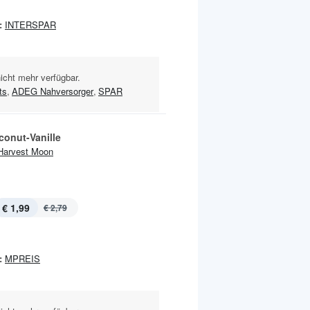
:
INTERSPAR
nicht mehr verfügbar.
ts
,
ADEG Nahversorger
,
SPAR
conut-Vanille
Harvest Moon
€ 1,99
€ 2,79
:
MPREIS