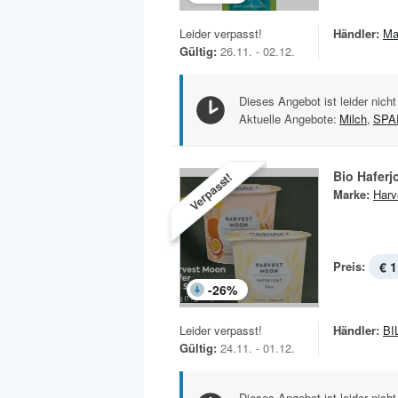
Leider verpasst!
Händler:
Ma
Gültig:
26.11. - 02.12.
Dieses Angebot ist leider nicht
Aktuelle Angebote:
Milch
,
SPA
Bio Haferj
Verpasst!
Marke:
Harv
Preis:
€ 1
-
26
%
Leider verpasst!
Händler:
BI
Gültig:
24.11. - 01.12.
Dieses Angebot ist leider nicht