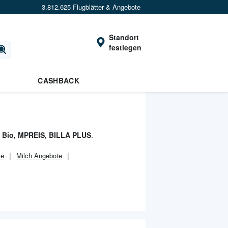
3.812.625 Flugblätter & Angebote
Standort
festlegen
CASHBACK
c Bio, MPREIS, BILLA PLUS
.
te
Milch Angebote