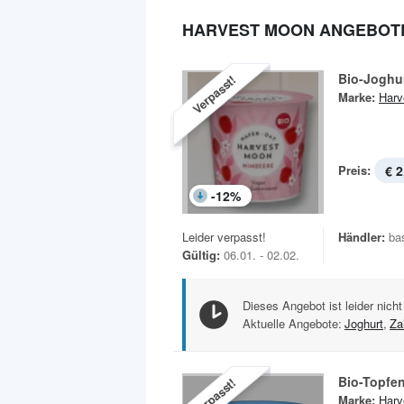
HARVEST MOON ANGEBOT
Bio-Joghur
Verpasst!
Marke:
Harv
Preis:
€ 2
-
12
%
Leider verpasst!
Händler:
ba
Gültig:
06.01. - 02.02.
Dieses Angebot ist leider nicht
Aktuelle Angebote:
Joghurt
,
Za
Bio-Topfen
Verpasst!
Marke:
Harv