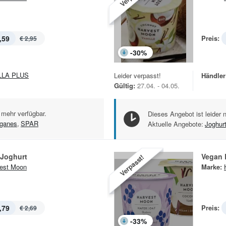
,59
Preis:
€ 2,95
-
30
%
LLA PLUS
Leider verpasst!
Händler
Gültig:
27.04. - 04.05.
 mehr verfügbar.
Dieses Angebot ist leider 
ganes
,
SPAR
Aktuelle Angebote:
Joghur
 Joghurt
Vegan 
Verpasst!
est Moon
Marke:
,79
Preis:
€ 2,69
-
33
%