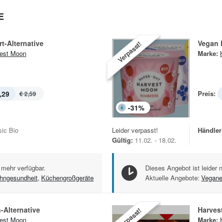
E
t-Alternative
Vegan 
Verpasst!
est Moon
Marke:
,29
Preis:
€ 2,59
-
31
%
sic Bio
Leider verpasst!
Händler
Gültig:
11.02. - 18.02.
 mehr verfügbar.
Dieses Angebot ist leider 
hngesundheit
,
Küchengroßgeräte
Aktuelle Angebote:
Vegan
-Alternative
Harves
Verpasst!
est Moon
Marke: