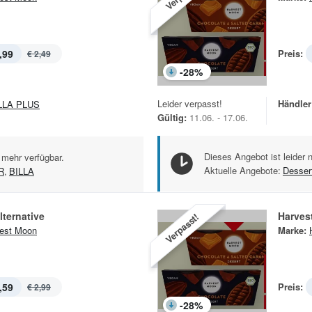
,99
Preis:
€ 2,49
-
28
%
Leider verpasst!
Händler
LLA PLUS
Gültig:
11.06. - 17.06.
Dieses Angebot ist leider 
 mehr verfügbar.
Aktuelle Angebote:
Desser
R
,
BILLA
lternative
Harves
Verpasst!
est Moon
Marke:
,59
Preis:
€ 2,99
-
28
%