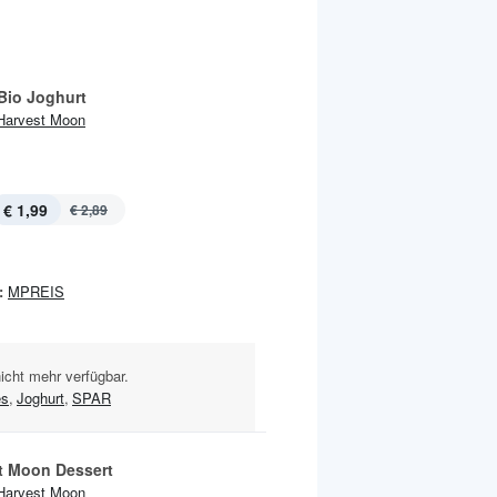
Bio Joghurt
Harvest Moon
€ 1,99
€ 2,89
:
MPREIS
nicht mehr verfügbar.
es
,
Joghurt
,
SPAR
t Moon Dessert
Harvest Moon