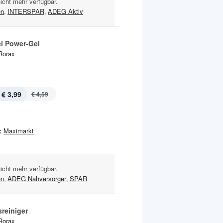
nicht mehr verfügbar.
en
,
INTERSPAR
,
ADEG Aktiv
ei Power-Gel
Rorax
€ 3,99
€ 4,59
:
Maximarkt
nicht mehr verfügbar.
en
,
ADEG Nahversorger
,
SPAR
reiniger
Rorax