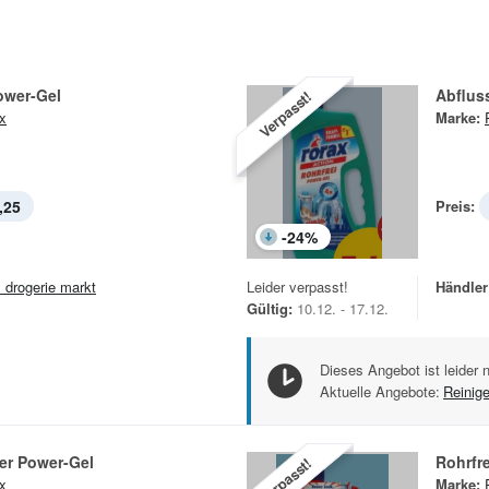
ower-Gel
Abfluss
Verpasst!
x
Marke:
,25
Preis:
-
24
%
 drogerie markt
Leider verpasst!
Händler
Gültig:
10.12. - 17.12.
Dieses Angebot ist leider 
Aktuelle Angebote:
Reinig
er Power-Gel
Rohrfr
Verpasst!
x
Marke: