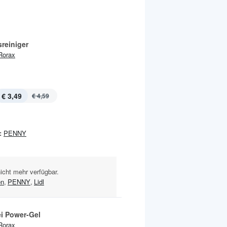
reiniger
Rorax
€ 3,49
€ 4,59
:
PENNY
nicht mehr verfügbar.
en
,
PENNY
,
Lidl
ei Power-Gel
Rorax