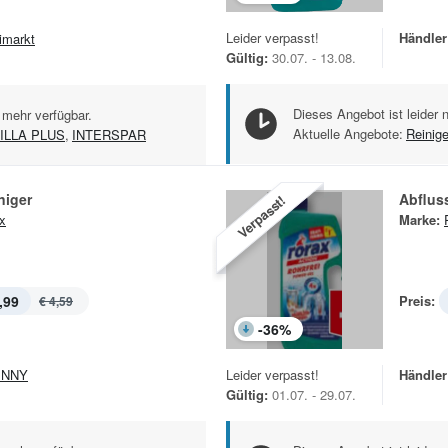
Leider verpasst!
Händler
imarkt
Gültig:
30.07. - 13.08.
Dieses Angebot ist leider 
 mehr verfügbar.
Aktuelle Angebote:
Reinig
ILLA PLUS
,
INTERSPAR
niger
Abfluss
Verpasst!
x
Marke:
,99
Preis:
€ 4,59
-
36
%
ENNY
Leider verpasst!
Händler
Gültig:
01.07. - 29.07.