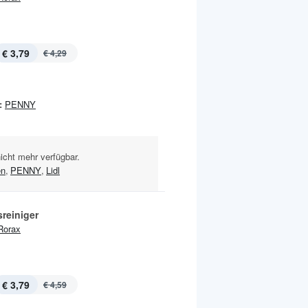
€ 3,79
€ 4,29
:
PENNY
nicht mehr verfügbar.
en
,
PENNY
,
Lidl
reiniger
Rorax
€ 3,79
€ 4,59