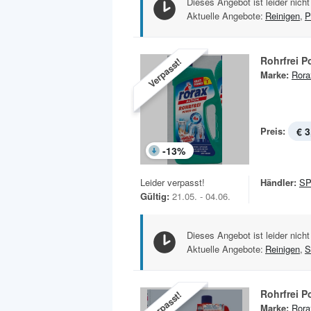
Dieses Angebot ist leider nicht
Aktuelle Angebote:
Reinigen
,
P
Rohrfrei P
Verpasst!
Marke:
Rora
Preis:
€ 3
-
13
%
Leider verpasst!
Händler:
S
Gültig:
21.05. - 04.06.
Dieses Angebot ist leider nicht
Aktuelle Angebote:
Reinigen
,
S
Rohrfrei P
Verpasst!
Marke:
Rora