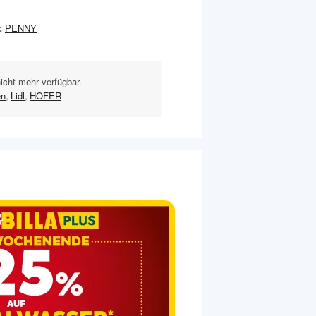
:
PENNY
nicht mehr verfügbar.
en
,
Lidl
,
HOFER