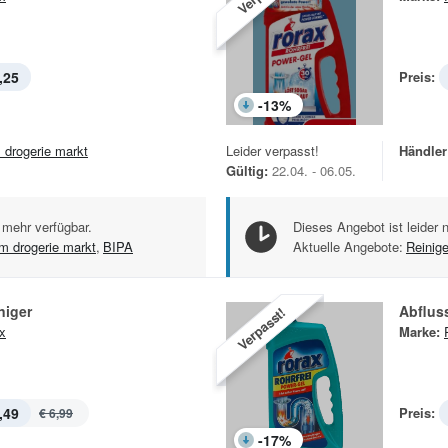
,25
Preis:
-
13
%
 drogerie markt
Leider verpasst!
Händler
Gültig:
22.04. - 06.05.
 mehr verfügbar.
Dieses Angebot ist leider 
m drogerie markt
,
BIPA
Aktuelle Angebote:
Reinig
niger
Abfluss
Verpasst!
x
Marke:
,49
Preis:
€ 6,99
-
17
%