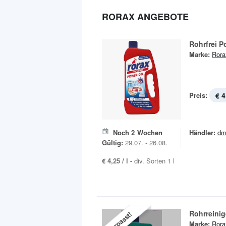
RORAX ANGEBOTE
Rohrfrei P
Marke:
Rora
Preis:
€ 4
Noch
2
Wochen
Händler:
dm
Gültig:
29.07. - 26.08.
€ 4,25 / l -
div. Sorten 1 l
Rohrreinig
Verpasst!
Marke:
Rora