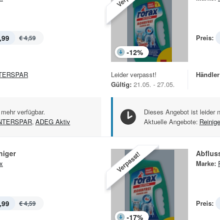
,99
Preis:
€ 4,59
-
12
%
TERSPAR
Leider verpasst!
Händler
Gültig:
21.05. - 27.05.
 mehr verfügbar.
Dieses Angebot ist leider 
NTERSPAR
,
ADEG Aktiv
Aktuelle Angebote:
Reinig
niger
Abfluss
Verpasst!
x
Marke:
,99
Preis:
€ 4,59
-
17
%