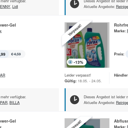
 mehr verfügbar.
Dieses Angebot ist leider 
ENNY
,
Lidl
Aktuelle Angebote:
Reinig
ower-Gel
Rohrfr
Verpasst!
x
Marke:
,99
Preis:
€ 4,59
-
13
%
PAR
Leider verpasst!
Händler
Gültig:
18.05. - 24.05.
 mehr verfügbar.
Dieses Angebot ist leider 
PAR
,
BILLA
Aktuelle Angebote:
Reinig
ower-Gel
Abfluss
Verpasst!
x
Marke: