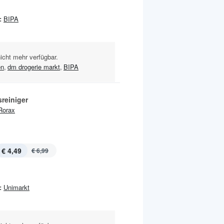
:
BIPA
nicht mehr verfügbar.
en
,
dm drogerie markt
,
BIPA
reiniger
Rorax
€ 4,49
€ 6,99
:
Unimarkt