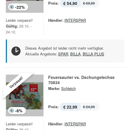
Preis:
€ 54,90
€ 69,99
-
22
%
Leider verpasst!
Händler:
INTERSPAR
Gültig:
29.10. -
24.12.
Dieses Angebot ist leider nicht mehr verfügbar.
Aktuelle Angebote:
SPAR
,
BILLA
,
BILLA PLUS
Feuersaurier vs. Dschungelechse
Verpasst!
70834
Marke:
Schleich
Preis:
€ 22,99
€ 24,99
-
8
%
Leider verpasst!
Händler:
INTERSPAR
Gültig:
29.10. -