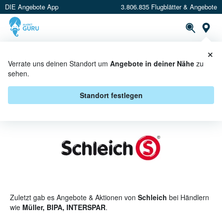
DIE Angebote App
3.806.835 Flugblätter & Angebote
St
×
PROSPEKTE
ANGEBOTE
CASHBACK
Verrate uns deinen Standort um
Angebote in deiner Nähe
zu
sehen.
SCHLEICH ANGEBOTE &
AKTIONEN
Standort festlegen
Zuletzt gab es Angebote & Aktionen von
Schleich
bei Händlern
wie
Müller, BIPA, INTERSPAR
.