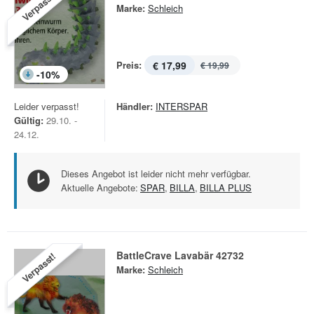
Verpasst!
Marke:
Schleich
Preis:
€ 17,99
€ 19,99
-
10
%
Leider verpasst!
Händler:
INTERSPAR
Gültig:
29.10. -
24.12.
Dieses Angebot ist leider nicht mehr verfügbar.
Aktuelle Angebote:
SPAR
,
BILLA
,
BILLA PLUS
BattleCrave Lavabär 42732
Verpasst!
Marke:
Schleich