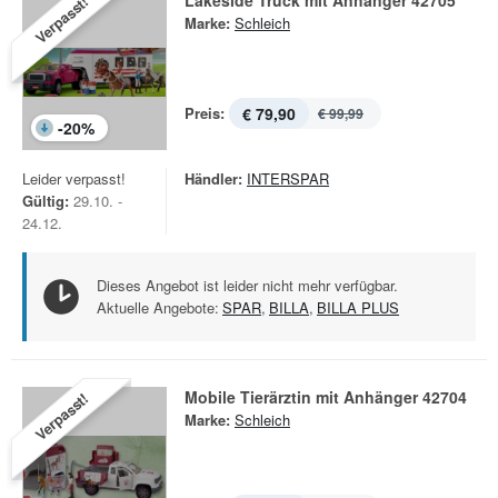
Lakeside Truck mit Anhänger 42705
Verpasst!
Marke:
Schleich
Preis:
€ 79,90
€ 99,99
-
20
%
Leider verpasst!
Händler:
INTERSPAR
Gültig:
29.10. -
24.12.
Dieses Angebot ist leider nicht mehr verfügbar.
Aktuelle Angebote:
SPAR
,
BILLA
,
BILLA PLUS
Mobile Tierärztin mit Anhänger 42704
Verpasst!
Marke:
Schleich