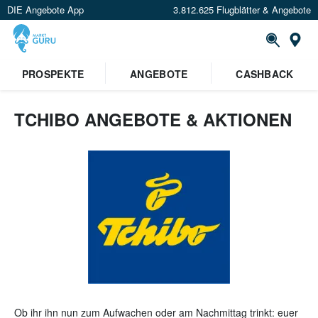
DIE Angebote App
3.812.625 Flugblätter & Angebote
St
PROSPEKTE
ANGEBOTE
CASHBACK
TCHIBO ANGEBOTE & AKTIONEN
Ob ihr ihn nun zum Aufwachen oder am Nachmittag trinkt: euer