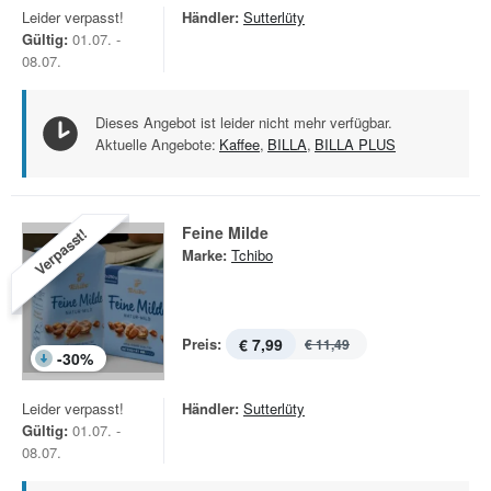
Leider verpasst!
Händler:
Sutterlüty
Gültig:
01.07. -
08.07.
Dieses Angebot ist leider nicht mehr verfügbar.
Aktuelle Angebote:
Kaffee
,
BILLA
,
BILLA PLUS
Feine Milde
Verpasst!
Marke:
Tchibo
Preis:
€ 7,99
€ 11,49
-
30
%
Leider verpasst!
Händler:
Sutterlüty
Gültig:
01.07. -
08.07.