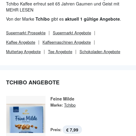
Tchibo Kaffee erfreut seit 65 Jahren Gaumen und Geist mit
höchster Qualität. Doch nicht nur das: die Marke bietet
MEHR LESEN
mittlerweile eine riesige Produktpalette von Bademode bis hin
Von der Marke
Tchibo
gibt es
aktuell 1 gültige Angebote
.
zur Stereoanlage und begeistert so tagtäglich viele Kunden.
Supermarkt
Prospekte
Supermarkt
Angebote
Kaffee Angebote
Kaffeemaschinen Angebote
Muttertag Angebote
Tee Angebote
Schokoladen Angebote
TCHIBO ANGEBOTE
Feine Milde
Marke:
Tchibo
Preis:
€ 7,99