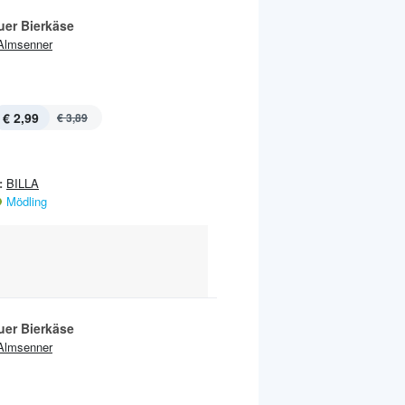
uer Bierkäse
Almsenner
€ 2,99
€ 3,89
:
BILLA
Mödling
uer Bierkäse
Almsenner