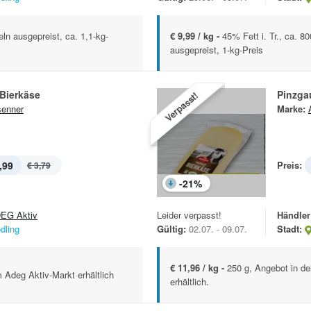
eln ausgepreist, ca. 1,1-kg-
€ 9,99 / kg -
45% Fett i. Tr., ca. 
ausgepreist, 1-kg-Preis
Bierkäse
Pinzga
Verpasst!
enner
Marke:
,99
Preis:
€ 3,79
-
21
%
EG Aktiv
Leider verpasst!
Händler
dling
Gültig:
02.07. - 09.07.
Stadt:
€ 11,96 / kg -
250 g, Angebot in d
 Adeg Aktiv-Markt erhältlich
erhältlich.