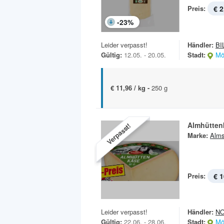
Preis:
€ 2
-
23
%
Leider verpasst!
Händler:
BI
Gültig:
12.05. - 20.05.
Stadt:
Mö
€ 11,96 / kg -
250 g
Almhütten
Verpasst!
Marke:
Alms
Preis:
€ 1
Leider verpasst!
Händler:
N
Gültig:
22.06. - 28.06.
Stadt:
Mö