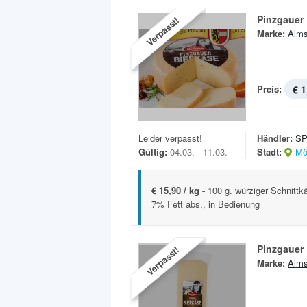
Pinzgauer 
Verpasst!
Marke:
Alms
Preis:
€ 1
Leider verpasst!
Händler:
S
Gültig:
04.03. - 11.03.
Stadt:
Mö
€ 15,90 / kg -
100 g. würziger Schnittkä
7% Fett abs., in Bedienung
Pinzgauer 
Verpasst!
Marke:
Alms