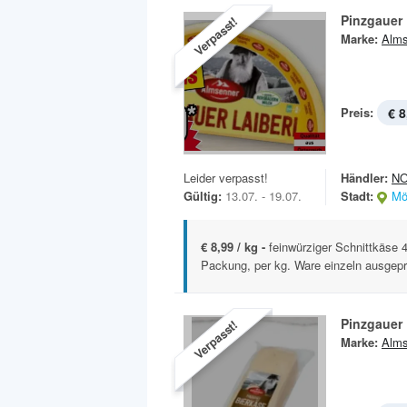
Pinzgauer 
Verpasst!
Marke:
Alms
Preis:
€ 8
Leider verpasst!
Händler:
N
Gültig:
13.07. - 19.07.
Stadt:
Mö
€ 8,99 / kg -
feinwürziger Schnittkäse 4
Packung, per kg. Ware einzeln ausgepr
Pinzgauer 
Verpasst!
Marke:
Alms