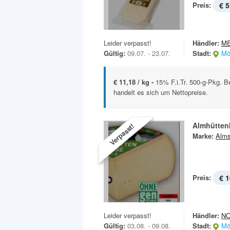
Preis:
€ 5
Leider verpasst!
Händler:
M
Gültig:
09.07. - 23.07.
Stadt:
Mö
€ 11,18 / kg -
15% F.i.Tr. 500-g-Pkg. B
handelt es sich um Nettopreise.
Almhütten
Verpasst!
Marke:
Alms
Preis:
€ 1
Leider verpasst!
Händler:
N
Gültig:
03.08. - 09.08.
Stadt:
Mö