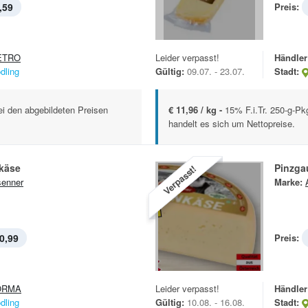
,59
Preis:
ETRO
Leider verpasst!
Händler
dling
Gültig:
09.07. - 23.07.
Stadt:
ei den abgebildeten Preisen
€ 11,96 / kg -
15% F.i.Tr. 250-g-Pk
handelt es sich um Nettopreise.
käse
Pinzga
Verpasst!
enner
Marke:
0,99
Preis:
ORMA
Leider verpasst!
Händler
dling
Gültig:
10.08. - 16.08.
Stadt: