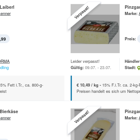
Laiberl
Pinzga
Verpasst!
enner
Marke:
,99
Preis:
ORMA
Leider verpasst!
Händler
dling
Gültig:
09.07. - 23.07.
Stadt:
5% Fett i.Tr., ca. 800-g-
€ 10,49 / kg -
15% F.i.Tr. ca. 2-kg
eist
Preisen handelt es sich um Nettopr
Bierkäse
Pinzga
Verpasst!
enner
Marke: