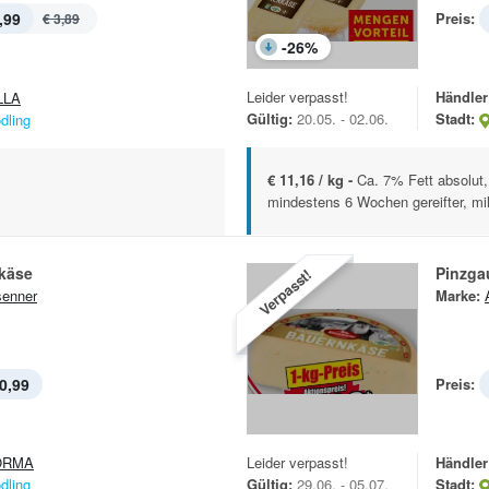
,99
Preis:
€ 3,89
-
26
%
Leider verpasst!
Händler
LLA
Gültig:
20.05. - 02.06.
Stadt:
dling
€ 11,16 / kg -
Ca. 7% Fett absolut,
mindestens 6 Wochen gereifter, mild
käse
Pinzga
Verpasst!
enner
Marke:
0,99
Preis:
ORMA
Leider verpasst!
Händler
dling
Gültig:
29.06. - 05.07.
Stadt: