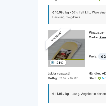
€ 10,99 / kg -
50% Fett i.Tr., Ware einz
Packung, 1-kg-Preis
Pinzgauer 
Verpasst!
Marke:
Alms
Preis:
€ 2
-
21
%
Leider verpasst!
Händler:
AD
Gültig:
02.07. - 09.07.
Stadt:
Mö
€ 11,96 / kg -
250 g, Angebot in deinem