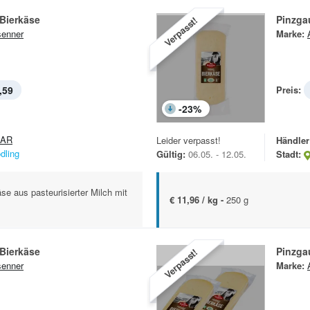
Bierkäse
Pinzga
Verpasst!
enner
Marke:
,59
Preis:
-
23
%
PAR
Leider verpasst!
Händler
dling
Gültig:
06.05. - 12.05.
Stadt:
se aus pasteurisierter Milch mit
€ 11,96 / kg -
250 g
Bierkäse
Pinzga
Verpasst!
enner
Marke: