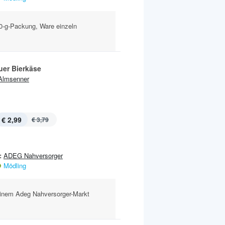
800-g-Packung, Ware einzeln
uer Bierkäse
Almsenner
€ 2,99
€ 3,79
:
ADEG Nahversorger
Mödling
einem Adeg Nahversorger-Markt