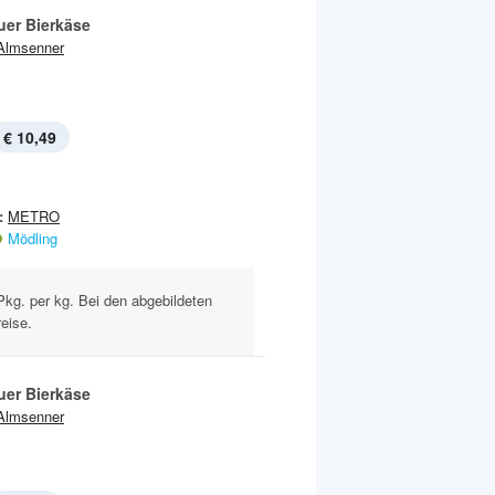
uer Bierkäse
Almsenner
€ 10,49
:
METRO
Mödling
-Pkg. per kg. Bei den abgebildeten
eise.
uer Bierkäse
Almsenner