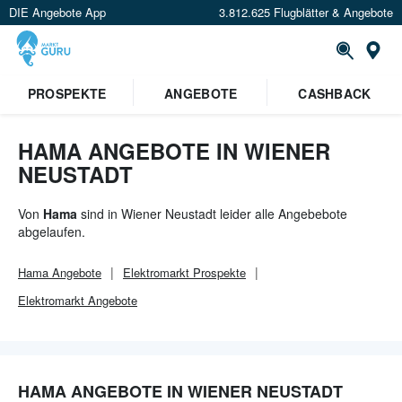
DIE Angebote App
3.812.625 Flugblätter & Angebote
Or
PROSPEKTE
ANGEBOTE
CASHBACK
HAMA ANGEBOTE IN WIENER
NEUSTADT
Von
Hama
sind in Wiener Neustadt leider alle Angebebote
abgelaufen.
Hama
Angebote
Elektromarkt
Prospekte
Elektromarkt
Angebote
HAMA ANGEBOTE IN WIENER NEUSTADT