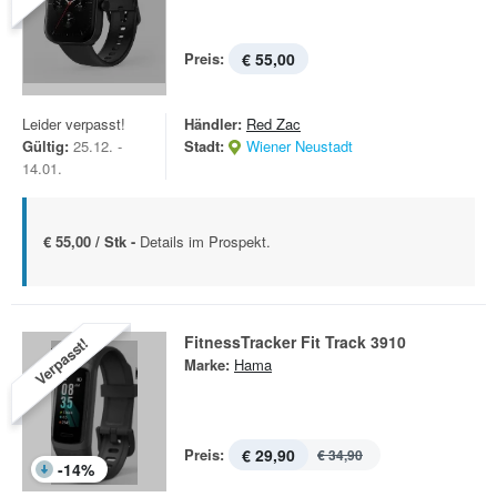
Preis:
€ 55,00
Leider verpasst!
Händler:
Red Zac
Gültig:
25.12. -
Stadt:
Wiener Neustadt
14.01.
€ 55,00 / Stk -
Details im Prospekt.
FitnessTracker Fit Track 3910
Verpasst!
Marke:
Hama
Preis:
€ 29,90
€ 34,90
-
14
%