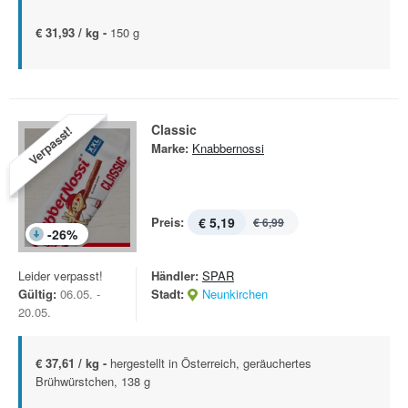
€ 31,93 / kg -
150 g
Classic
Verpasst!
Marke:
Knabbernossi
Preis:
€ 5,19
€ 6,99
-
26
%
Leider verpasst!
Händler:
SPAR
Gültig:
06.05. -
Stadt:
Neunkirchen
20.05.
€ 37,61 / kg -
hergestellt in Österreich, geräuchertes
Brühwürstchen, 138 g