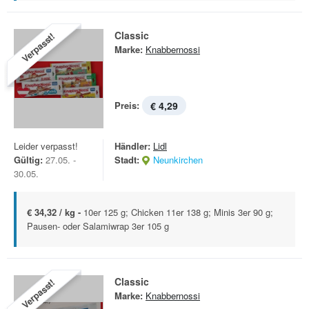
Classic
Verpasst!
Marke:
Knabbernossi
Preis:
€ 4,29
Leider verpasst!
Händler:
Lidl
Gültig:
27.05. -
Stadt:
Neunkirchen
30.05.
€ 34,32 / kg -
10er 125 g; Chicken 11er 138 g; Minis 3er 90 g;
Pausen- oder Salamiwrap 3er 105 g
Classic
Verpasst!
Marke:
Knabbernossi