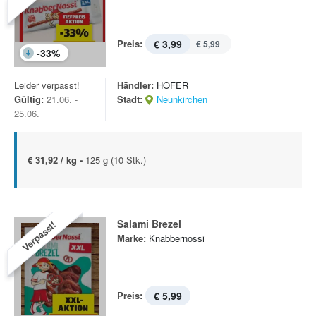
Preis:
€ 3,99
€ 5,99
-
33
%
Leider verpasst!
Händler:
HOFER
Gültig:
21.06. -
Stadt:
Neunkirchen
25.06.
€ 31,92 / kg -
125 g (10 Stk.)
Salami Brezel
Verpasst!
Marke:
Knabbernossi
Preis:
€ 5,99