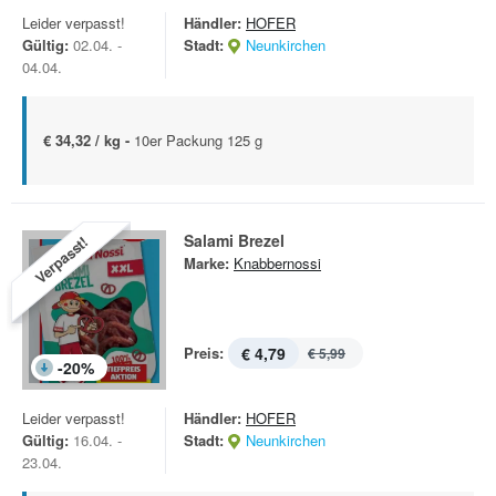
Leider verpasst!
Händler:
HOFER
Gültig:
02.04. -
Stadt:
Neunkirchen
04.04.
€ 34,32 / kg -
10er Packung 125 g
Salami Brezel
Verpasst!
Marke:
Knabbernossi
Preis:
€ 4,79
€ 5,99
-
20
%
Leider verpasst!
Händler:
HOFER
Gültig:
16.04. -
Stadt:
Neunkirchen
23.04.