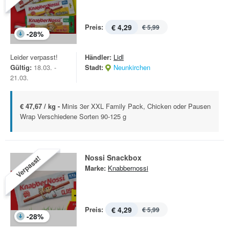
Preis:
€ 4,29
€ 5,99
-
28
%
Leider verpasst!
Händler:
Lidl
Gültig:
18.03. -
Stadt:
Neunkirchen
21.03.
€ 47,67 / kg -
Minis 3er XXL Family Pack, Chicken oder Pausen
Wrap Verschiedene Sorten 90-125 g
Nossi Snackbox
Verpasst!
Marke:
Knabbernossi
Preis:
€ 4,29
€ 5,99
-
28
%