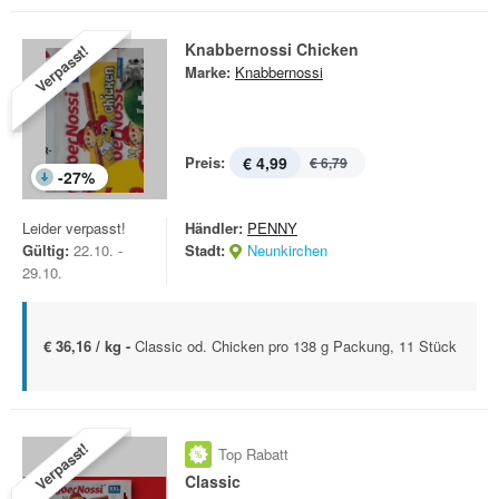
Knabbernossi Chicken
Verpasst!
Marke:
Knabbernossi
Preis:
€ 4,99
€ 6,79
-
27
%
Leider verpasst!
Händler:
PENNY
Gültig:
22.10. -
Stadt:
Neunkirchen
29.10.
€ 36,16 / kg -
Classic od. Chicken pro 138 g Packung, 11 Stück
Verpasst!
Top Rabatt
Classic