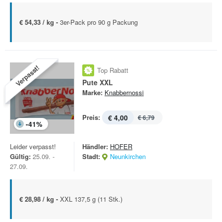
€ 54,33 / kg -
3er-Pack pro 90 g Packung
Verpasst!
Top Rabatt
Pute XXL
Marke:
Knabbernossi
Preis:
€ 4,00
€ 6,79
-
41
%
Leider verpasst!
Händler:
HOFER
Gültig:
25.09. -
Stadt:
Neunkirchen
27.09.
€ 28,98 / kg -
XXL 137,5 g (11 Stk.)