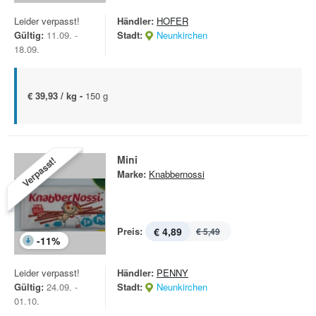
Leider verpasst!
Händler:
HOFER
Gültig:
11.09. -
Stadt:
Neunkirchen
18.09.
€ 39,93 / kg -
150 g
Mini
Verpasst!
Marke:
Knabbernossi
Preis:
€ 4,89
€ 5,49
-
11
%
Leider verpasst!
Händler:
PENNY
Gültig:
24.09. -
Stadt:
Neunkirchen
01.10.