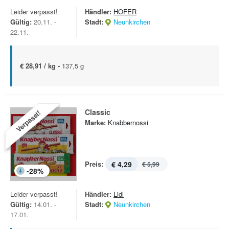
Leider verpasst!
Händler:
HOFER
Gültig:
20.11. -
Stadt:
Neunkirchen
22.11.
€ 28,91 / kg -
137,5 g
Classic
Verpasst!
Marke:
Knabbernossi
Preis:
€ 4,29
€ 5,99
-
28
%
Leider verpasst!
Händler:
Lidl
Gültig:
14.01. -
Stadt:
Neunkirchen
17.01.