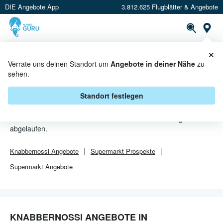
DIE Angebote App
3.812.625 Flugblätter & Angebote
Or
×
PROSPEKTE
ANGEBOTE
CASHBACK
Verrate uns deinen Standort um
Angebote in deiner Nähe
zu
sehen.
KNABBERNOSSI ANGEBOTE IN
NEUNKIRCHEN
Standort festlegen
Von
Knabbernossi
sind in Neunkirchen leider alle Angebebote
abgelaufen.
Knabbernossi
Angebote
Supermarkt
Prospekte
Supermarkt
Angebote
KNABBERNOSSI ANGEBOTE IN