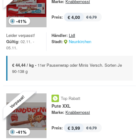
Marke:
Knabbernossi
Preis:
€ 4,00
€ 6,79
-
41
%
Leider verpasst!
Händler:
Lidl
Gültig:
02.11. -
Stadt:
Neunkirchen
05.11.
€ 44,44 / kg -
11er Pausenwrap oder Minis Versch. Sorten Je
90-138 g
Verpasst!
Top Rabatt
Pute XXL
Marke:
Knabbernossi
Preis:
€ 3,99
€ 6,79
-
41
%