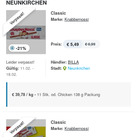
NEUNKIRCHEN
Classic
Verpasst!
Marke:
Knabbernossi
Preis:
€ 5,49
€ 6,99
-
21
%
Leider verpasst!
Händler:
BILLA
Gültig:
11.02. -
Stadt:
Neunkirchen
18.02.
€ 39,78 / kg -
11 Stk. od. Chicken 138 g Packung
Classic
Verpasst!
Marke:
Knabbernossi